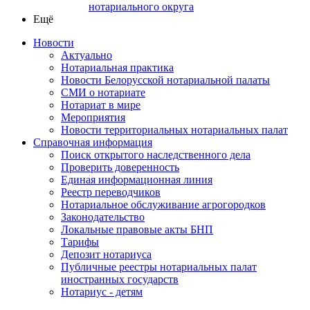
нотариального округа
Ещё
Новости
Актуально
Нотариальная практика
Новости Белорусской нотариальной палаты
СМИ о нотариате
Нотариат в мире
Мероприятия
Новости территориальных нотариальных палат
Справочная информация
Поиск открытого наследственного дела
Проверить доверенность
Единая информационная линия
Реестр переводчиков
Нотариальное обслуживание агрогородков
Законодательство
Локальные правовые акты БНП
Тарифы
Депозит нотариуса
Публичные реестры нотариальных палат
иностранных государств
Нотариус - детям