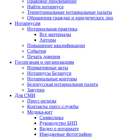
Правовое просвещение
Найти нотариуса
Территориальные нотариальные палаты
Обращения граждан и юридических лиц
Нотариусам
Нотариальная практика
Все материалы
Авторы
Повышение квалификации
События
Печать доверия
Госорганам и организациям
Нормативные акты
Нотариусы Беларуси
Нотариальные конторы
Белорусская нотариальная палата
Закупки
Для СМИ
Пресс-релизы
Контакты пресс-службы
Медика-кит
Символика
Руководство БНП
Видео о нотариате
Имиджевые фотографии