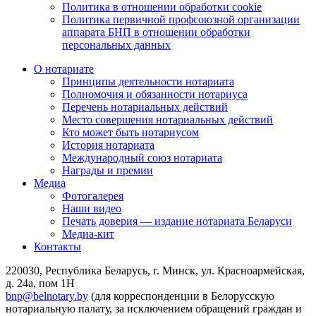
Политика в отношении обработки cookie
Политика первичной профсоюзной организации
аппарата БНП в отношении обработки
персональных данных
О нотариате
Принципы деятельности нотариата
Полномочия и обязанности нотариуса
Перечень нотариальных действий
Место совершения нотариальных действий
Кто может быть нотариусом
История нотариата
Международный союз нотариата
Награды и премии
Медиа
Фотогалерея
Наши видео
Печать доверия — издание нотариата Беларуси
Медиа-кит
Контакты
220030, Республика Беларусь, г. Минск, ул. Красноармейская,
д. 24а, пом 1Н
bnp@belnotary.by
(для корреспонденции в Белорусскую
нотариальную палату, за исключением обращений граждан и