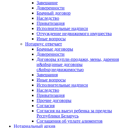
Завещание
Доверенности
Брачный договор
Наследство
Приватизация
Исполнительные надписи
Отчуждение недвижимого имущества
Иные вопросы
Нотариус отвечает
Брачные договоры
Доверенности
Договоры купли-продажи, мены, дарения
и&nbsp;иные договоры
с&nbsp;недвижимостью
Завещания
Иные вопросы
Исполнительные надписи
Наследство
Приватизация
Прочие договоры
Согласия
Согласия на выезд ребенка за пределы
Республики Беларусь
Соглашения об уплате алиментов
Нотариальный архив