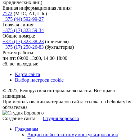
юридических лиц)
Единая информационная линия:
7572
(МТС, A1, Life)
+375 (44) 592-99-27
Горячая линия:
+375 (17) 323-59-34
Общие номера:
+375 (17) 323-38-23
(приемная)
+375 (17) 258-26-83
(бухгалтерия)
Режим работы:
пн-пт: 09:00-13:00, 14:00-18:00
сб, вс: выходные
Карта сайта
Выбор настроек cookie
© 2025, Белорусская нотариальная палата. Все права
защищены.
При использовании материалов сайта ссылка на belnotary.by
обязательна
Создание сайта —
Студия Борового
Гражданам
Акции по бесплатному консультированию