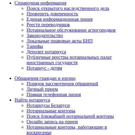
Справочная информация
Поиск открытого наследственного дела
Проверить доверенность
Единая информационная линия
Реестр переводчиков
Нотариальное обслуживание агрогородков
Законодательство
Локальные правовые акты БНП
Тарифы
Депозит нотариуса
Публичные реестры нотариальных палат
иностранных государств
Нотариус - детям
Обращения граждан и юрлиц
Порядок рассмотрения обращений
Личный прием
Прямая телефонная линия
Найти нотариуса
Нотариусы Беларуси
Нотариальные конторы
Поиск ближайшей нотариальной конторы
Онлайн запись на прием
Нотариальные конторы, работающие в
воскресенье