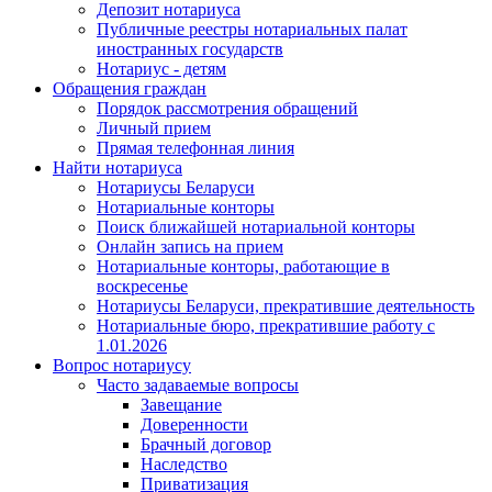
Депозит нотариуса
Публичные реестры нотариальных палат
иностранных государств
Нотариус - детям
Обращения граждан
Порядок рассмотрения обращений
Личный прием
Прямая телефонная линия
Найти нотариуса
Нотариусы Беларуси
Нотариальные конторы
Поиск ближайшей нотариальной конторы
Онлайн запись на прием
Нотариальные конторы, работающие в
воскресенье
Нотариусы Беларуси, прекратившие деятельность
Нотариальные бюро, прекратившие работу с
1.01.2026
Вопрос нотариусу
Часто задаваемые вопросы
Завещание
Доверенности
Брачный договор
Наследство
Приватизация