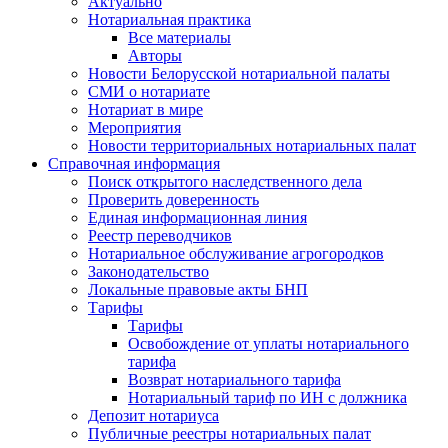
Актуально
Нотариальная практика
Все материалы
Авторы
Новости Белорусской нотариальной палаты
СМИ о нотариате
Нотариат в мире
Мероприятия
Новости территориальных нотариальных палат
Справочная информация
Поиск открытого наследственного дела
Проверить доверенность
Единая информационная линия
Реестр переводчиков
Нотариальное обслуживание агрогородков
Законодательство
Локальные правовые акты БНП
Тарифы
Тарифы
Освобождение от уплаты нотариального
тарифа
Возврат нотариального тарифа
Нотариальный тариф по ИН с должника
Депозит нотариуса
Публичные реестры нотариальных палат