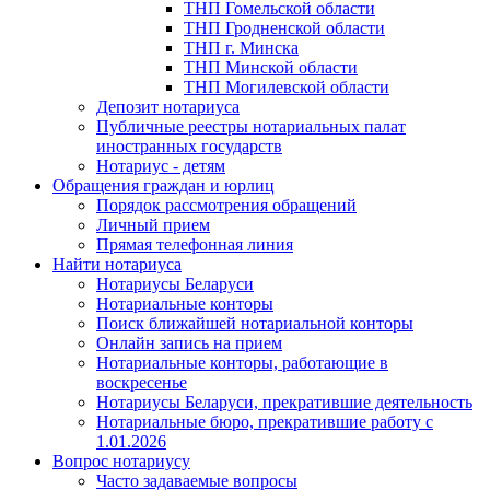
ТНП Гомельской области
ТНП Гродненской области
ТНП г. Минска
ТНП Минской области
ТНП Могилевской области
Депозит нотариуса
Публичные реестры нотариальных палат
иностранных государств
Нотариус - детям
Обращения граждан и юрлиц
Порядок рассмотрения обращений
Личный прием
Прямая телефонная линия
Найти нотариуса
Нотариусы Беларуси
Нотариальные конторы
Поиск ближайшей нотариальной конторы
Онлайн запись на прием
Нотариальные конторы, работающие в
воскресенье
Нотариусы Беларуси, прекратившие деятельность
Нотариальные бюро, прекратившие работу с
1.01.2026
Вопрос нотариусу
Часто задаваемые вопросы