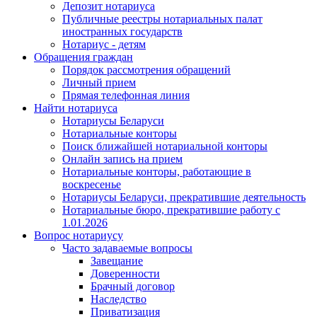
Депозит нотариуса
Публичные реестры нотариальных палат
иностранных государств
Нотариус - детям
Обращения граждан
Порядок рассмотрения обращений
Личный прием
Прямая телефонная линия
Найти нотариуса
Нотариусы Беларуси
Нотариальные конторы
Поиск ближайшей нотариальной конторы
Онлайн запись на прием
Нотариальные конторы, работающие в
воскресенье
Нотариусы Беларуси, прекратившие деятельность
Нотариальные бюро, прекратившие работу с
1.01.2026
Вопрос нотариусу
Часто задаваемые вопросы
Завещание
Доверенности
Брачный договор
Наследство
Приватизация