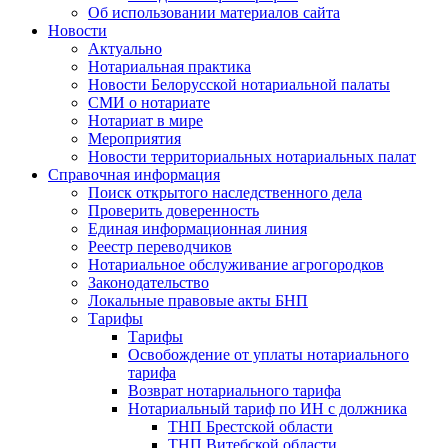
Об использовании материалов сайта
Новости
Актуально
Нотариальная практика
Новости Белорусской нотариальной палаты
СМИ о нотариате
Нотариат в мире
Мероприятия
Новости территориальных нотариальных палат
Справочная информация
Поиск открытого наследственного дела
Проверить доверенность
Единая информационная линия
Реестр переводчиков
Нотариальное обслуживание агрогородков
Законодательство
Локальные правовые акты БНП
Тарифы
Тарифы
Освобождение от уплаты нотариального
тарифа
Возврат нотариального тарифа
Нотариальный тариф по ИН с должника
ТНП Брестской области
ТНП Витебской области