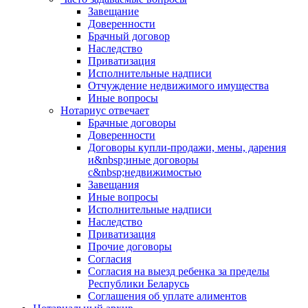
Завещание
Доверенности
Брачный договор
Наследство
Приватизация
Исполнительные надписи
Отчуждение недвижимого имущества
Иные вопросы
Нотариус отвечает
Брачные договоры
Доверенности
Договоры купли-продажи, мены, дарения
и&nbsp;иные договоры
с&nbsp;недвижимостью
Завещания
Иные вопросы
Исполнительные надписи
Наследство
Приватизация
Прочие договоры
Согласия
Согласия на выезд ребенка за пределы
Республики Беларусь
Соглашения об уплате алиментов