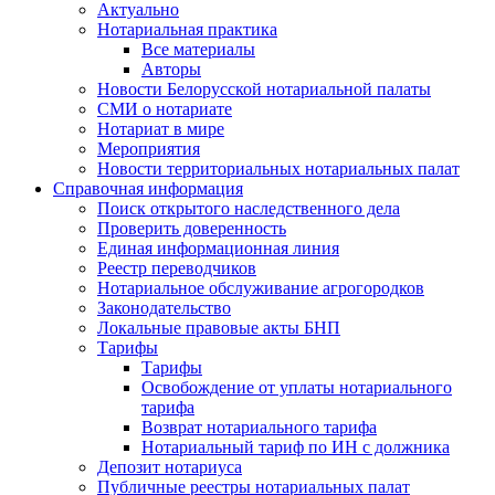
Актуально
Нотариальная практика
Все материалы
Авторы
Новости Белорусской нотариальной палаты
СМИ о нотариате
Нотариат в мире
Мероприятия
Новости территориальных нотариальных палат
Справочная информация
Поиск открытого наследственного дела
Проверить доверенность
Единая информационная линия
Реестр переводчиков
Нотариальное обслуживание агрогородков
Законодательство
Локальные правовые акты БНП
Тарифы
Тарифы
Освобождение от уплаты нотариального
тарифа
Возврат нотариального тарифа
Нотариальный тариф по ИН с должника
Депозит нотариуса
Публичные реестры нотариальных палат