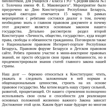
библиотекой, для учащихся 7 класса ГУО "Средняя школа №1
г. Толочина имени Ф. Е. Маковецкого". Мероприятие было
приурочено ко Дню Конституции Республики Беларусь,
который ежегодно отмечается 15 марта. В рамках
мероприятия с ребятами состоялся диалог о том, почему
необходимо знать о главном правовом документе и почему
этот документ является основным законом нашего
государства. Детально рассмотрели раздел второй
Конституции «Личность, общество, государство», куда входят
права, свободы и обязанности гражданина. Поговорили также
о Национальном правовом Интернет-портале Республики
Беларусь, Правовом форуме Беларуси и Детском правовом
сайте. Ребята приняли участие в мини-викторине правовых
знаний, не просто обсудили свои права и обязанности, но и
продемонстрировали знания статей главного закона нашей
страны.
Наш долг — бережно относиться к Конституции: чтить,
уважать и следовать заложенным в ней нормам и
общенациональным ценностям, строить на их основе
правовое государство. Мы хотим видеть нашу страну сильной,
развитой, процветающей. От нашего стремления полноценно
использовать свои силы и способности для реализации
основных положений жизненно важного Закона зависит
Достижение этой цели. Каким будет наше будущее во многом