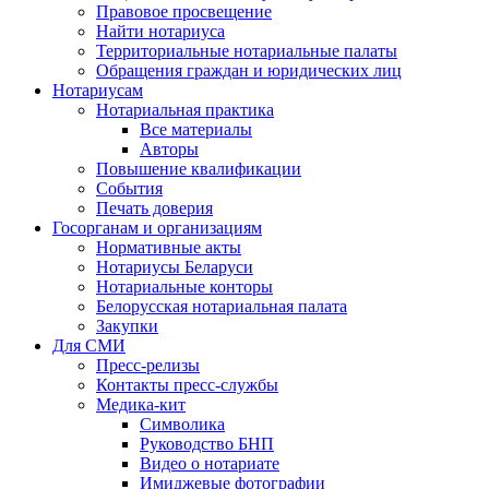
Правовое просвещение
Найти нотариуса
Территориальные нотариальные палаты
Обращения граждан и юридических лиц
Нотариусам
Нотариальная практика
Все материалы
Авторы
Повышение квалификации
События
Печать доверия
Госорганам и организациям
Нормативные акты
Нотариусы Беларуси
Нотариальные конторы
Белорусская нотариальная палата
Закупки
Для СМИ
Пресс-релизы
Контакты пресс-службы
Медика-кит
Символика
Руководство БНП
Видео о нотариате
Имиджевые фотографии