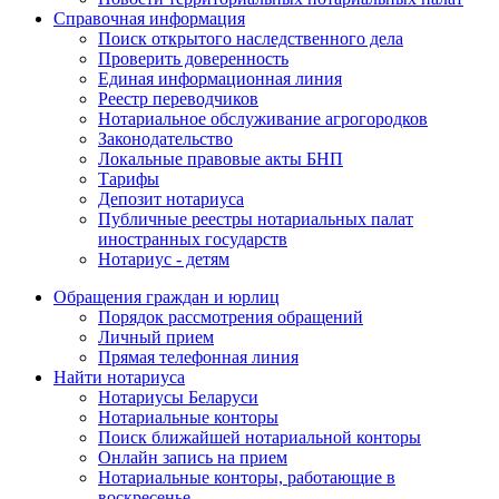
Справочная информация
Поиск открытого наследственного дела
Проверить доверенность
Единая информационная линия
Реестр переводчиков
Нотариальное обслуживание агрогородков
Законодательство
Локальные правовые акты БНП
Тарифы
Депозит нотариуса
Публичные реестры нотариальных палат
иностранных государств
Нотариус - детям
Обращения граждан и юрлиц
Порядок рассмотрения обращений
Личный прием
Прямая телефонная линия
Найти нотариуса
Нотариусы Беларуси
Нотариальные конторы
Поиск ближайшей нотариальной конторы
Онлайн запись на прием
Нотариальные конторы, работающие в
воскресенье