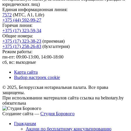
юридических лиц)
Единая информационная линия:
7572
(МТС, A1, Life)
+375 (44) 592-99-27
Горячая линия:
+375 (17) 323-59-34
Общие номера:
+375 (17) 323-38-23
(приемная)
+375 (17) 258-26-83
(бухгалтерия)
Режим работы:
пн-пт: 09:00-13:00, 14:00-18:00
сб, вс: выходные
Карта сайта
Выбор настроек cookie
© 2025, Белорусская нотариальная палата. Все права
защищены.
При использовании материалов сайта ссылка на belnotary.by
обязательна
Создание сайта —
Студия Борового
Гражданам
Акции по бесплатному консультированию