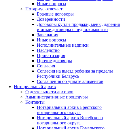
Иные вопросы
Нотариус отвечает
Брачные договоры
Доверенности
Договоры купли-продажи, мены, дарения
и иные договоры с недвижимостью
Завещания
Иные вопросы
Исполнительные надписи
Наследство
Приватизация
Прочие договоры
Согласия
Согласия на выезд ребенка за пределы
Республики Беларусь
Соглашения об уплате алиментов
Нотариальный архив
О деятельности архивов
Административные процедуры
Контакты
Нотариальный архив Брестского
нотариального округа
Нотариальный архив Витебского
нотариального округа
Нотариальный архив Гомельского