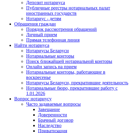
Депозит нотариуса
Публичные реестры нотариальных палат
иностранных государств
Нотариус - детям
Обращения граждан
Порядок рассмотрения обращений
Личный прием
Прямая телефонная линия
Найти нотариуса
Нотариусы Беларуси
Нотариальные конторы
Поиск ближайшей нотариальной конторы
Онлайн запись на прием
Нотариальные конторы, работающие в
воскресенье
Нотариусы Беларуси, прекратившие деятельность
Нотариальные бюро, прекратившие работу с
1.01.2026
Вопрос нотариусу
Часто задаваемые вопросы
Завещание
Доверенности
Брачный договор
Наследство
Приватизация