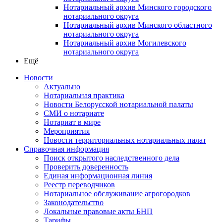
Нотариальный архив Минского городского
нотариального округа
Нотариальный архив Минского областного
нотариального округа
Нотариальный архив Могилевского
нотариального округа
Ещё
Новости
Актуально
Нотариальная практика
Новости Белорусской нотариальной палаты
СМИ о нотариате
Нотариат в мире
Мероприятия
Новости территориальных нотариальных палат
Справочная информация
Поиск открытого наследственного дела
Проверить доверенность
Единая информационная линия
Реестр переводчиков
Нотариальное обслуживание агрогородков
Законодательство
Локальные правовые акты БНП
Тарифы