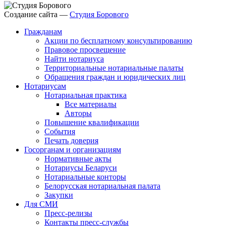
Создание сайта —
Студия Борового
Гражданам
Акции по бесплатному консультированию
Правовое просвещение
Найти нотариуса
Территориальные нотариальные палаты
Обращения граждан и юридических лиц
Нотариусам
Нотариальная практика
Все материалы
Авторы
Повышение квалификации
События
Печать доверия
Госорганам и организациям
Нормативные акты
Нотариусы Беларуси
Нотариальные конторы
Белорусская нотариальная палата
Закупки
Для СМИ
Пресс-релизы
Контакты пресс-службы