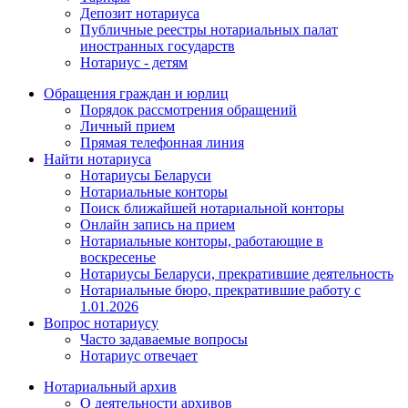
Депозит нотариуса
Публичные реестры нотариальных палат
иностранных государств
Нотариус - детям
Обращения граждан и юрлиц
Порядок рассмотрения обращений
Личный прием
Прямая телефонная линия
Найти нотариуса
Нотариусы Беларуси
Нотариальные конторы
Поиск ближайшей нотариальной конторы
Онлайн запись на прием
Нотариальные конторы, работающие в
воскресенье
Нотариусы Беларуси, прекратившие деятельность
Нотариальные бюро, прекратившие работу с
1.01.2026
Вопрос нотариусу
Часто задаваемые вопросы
Нотариус отвечает
Нотариальный архив
О деятельности архивов