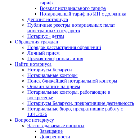
тарифа
Возврат нотариального тарифа
Нотариальный тариф по ИН с должника
Депозит нотариуса
Публичные реестры нотариальных палат
иностранных государств
Нотариус - детям
Обращения граждан
Порядок рассмотрения обращений
Личный прием
Прямая телефонная линия
Найти нотариуса
Нотариусы Беларуси
Нотариальные конторы
Поиск ближайшей нотариальной конторы
Онлайн запись на прием
Нотариальные конторы, работающие в
воскресенье
Нотариусы Беларуси, прекратившие деятельность
Нотариальные бюро, прекратившие работу с
1.01.2026
Вопрос нотариусу
Часто задаваемые вопросы
Завещание
Доверенности