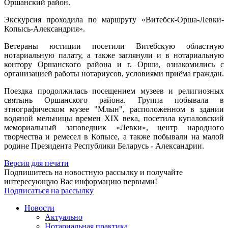
Оршанский район.
Экскурсия проходила по маршруту «Витебск-Орша-Левки-
Копысь-Александрия».
Ветераны юстиции посетили Витебскую областную
нотариальную палату, а также заглянули и в нотариальную
контору Оршанского района и г. Орши, ознакомились с
организацией работы нотариусов, условиями приёма граждан.
Поездка продолжилась посещением музеев и религиозных
святынь Оршанского района. Группа побывала в
этнографическом музее "Млын", расположенном в здании
водяной мельницы времен XIX века, посетила купаловский
мемориальный заповедник «Левки», центр народного
творчества и ремесел в Копысе, а также побывали на малой
родине Президента Республики Беларусь - Александрии.
Версия для печати
Подпишитесь на новостную рассылку и получайте
интересующую Вас информацию первыми!
Подписаться на рассылку
Новости
Актуально
Нотариальная практика