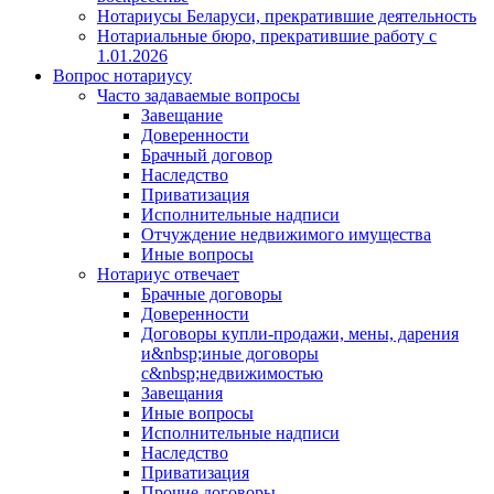
Нотариусы Беларуси, прекратившие деятельность
Нотариальные бюро, прекратившие работу с
1.01.2026
Вопрос нотариусу
Часто задаваемые вопросы
Завещание
Доверенности
Брачный договор
Наследство
Приватизация
Исполнительные надписи
Отчуждение недвижимого имущества
Иные вопросы
Нотариус отвечает
Брачные договоры
Доверенности
Договоры купли-продажи, мены, дарения
и&nbsp;иные договоры
с&nbsp;недвижимостью
Завещания
Иные вопросы
Исполнительные надписи
Наследство
Приватизация
Прочие договоры