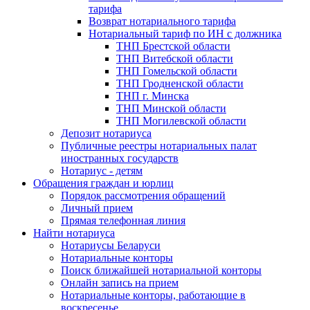
тарифа
Возврат нотариального тарифа
Нотариальный тариф по ИН с должника
ТНП Брестской области
ТНП Витебской области
ТНП Гомельской области
ТНП Гродненской области
ТНП г. Минска
ТНП Минской области
ТНП Могилевской области
Депозит нотариуса
Публичные реестры нотариальных палат
иностранных государств
Нотариус - детям
Обращения граждан и юрлиц
Порядок рассмотрения обращений
Личный прием
Прямая телефонная линия
Найти нотариуса
Нотариусы Беларуси
Нотариальные конторы
Поиск ближайшей нотариальной конторы
Онлайн запись на прием
Нотариальные конторы, работающие в
воскресенье