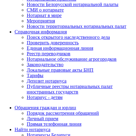
Новости Белорусской нотариальной палаты
СМИ о нотариате
Нотариат в мире
Мероприятия
Новости территориальных нотариальных палат
Справочная информация
Поиск открытого наследственного дела
Проверить доверенность
Единая информационная линия
Реестр переводчиков
Нотариальное обслуживание агрогородков
Законодательство
Локальные правовые акты БНП
Тарифы
Депозит нотариуса
Публичные реестры нотариальных палат
иностранных государств
Нотариус - детям
Обращения граждан и юрлиц
Порядок рассмотрения обращений
Личный прием
Прямая телефонная линия
Найти нотариуса
Нотариусы Беларуси