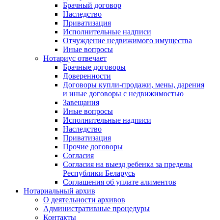
Брачный договор
Наследство
Приватизация
Исполнительные надписи
Отчуждение недвижимого имущества
Иные вопросы
Нотариус отвечает
Брачные договоры
Доверенности
Договоры купли-продажи, мены, дарения
и иные договоры с недвижимостью
Завещания
Иные вопросы
Исполнительные надписи
Наследство
Приватизация
Прочие договоры
Согласия
Согласия на выезд ребенка за пределы
Республики Беларусь
Соглашения об уплате алиментов
Нотариальный архив
О деятельности архивов
Административные процедуры
Контакты