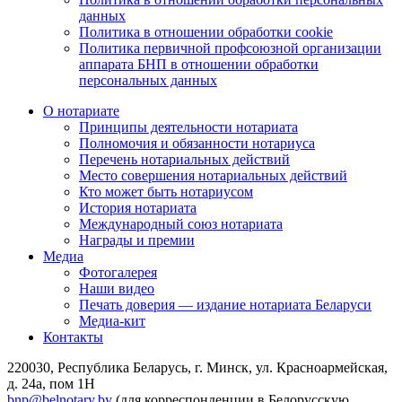
данных
Политика в отношении обработки cookie
Политика первичной профсоюзной организации
аппарата БНП в отношении обработки
персональных данных
О нотариате
Принципы деятельности нотариата
Полномочия и обязанности нотариуса
Перечень нотариальных действий
Место совершения нотариальных действий
Кто может быть нотариусом
История нотариата
Международный союз нотариата
Награды и премии
Медиа
Фотогалерея
Наши видео
Печать доверия — издание нотариата Беларуси
Медиа-кит
Контакты
220030, Республика Беларусь, г. Минск, ул. Красноармейская,
д. 24а, пом 1Н
bnp@belnotary.by
(для корреспонденции в Белорусскую