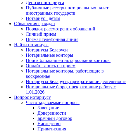
Депозит нотариуса
Публичные реестры нотариальных палат
иностранных государств
Нотариус - детям
Обращения граждан
Порядок рассмотрения обращений
Личный прием
Прямая телефонная линия
Найти нотариуса
Нотариусы Беларуси
Нотариальные конторы
Поиск ближайшей нотариальной конторы
Онлайн запись на прием
Нотариальные конторы, работающие в
воскресенье
Нотариусы Беларуси, прекратившие деятельность
Нотариальные бюро, прекратившие работу с
1.01.2026
Вопрос нотариусу
Часто задаваемые вопросы
Завещание
Доверенности
Брачный договор
Наследство
Приватизация