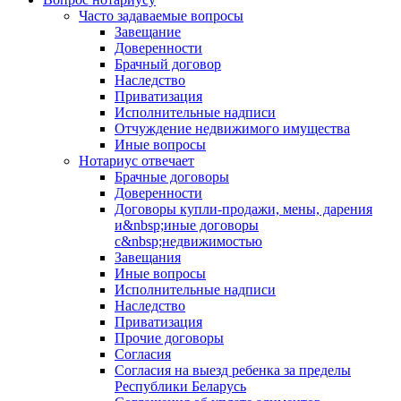
Часто задаваемые вопросы
Завещание
Доверенности
Брачный договор
Наследство
Приватизация
Исполнительные надписи
Отчуждение недвижимого имущества
Иные вопросы
Нотариус отвечает
Брачные договоры
Доверенности
Договоры купли-продажи, мены, дарения
и&nbsp;иные договоры
с&nbsp;недвижимостью
Завещания
Иные вопросы
Исполнительные надписи
Наследство
Приватизация
Прочие договоры
Согласия
Согласия на выезд ребенка за пределы
Республики Беларусь