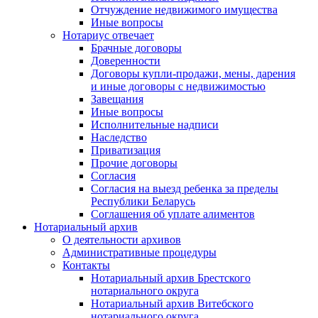
Отчуждение недвижимого имущества
Иные вопросы
Нотариус отвечает
Брачные договоры
Доверенности
Договоры купли-продажи, мены, дарения
и иные договоры с недвижимостью
Завещания
Иные вопросы
Исполнительные надписи
Наследство
Приватизация
Прочие договоры
Согласия
Согласия на выезд ребенка за пределы
Республики Беларусь
Соглашения об уплате алиментов
Нотариальный архив
О деятельности архивов
Административные процедуры
Контакты
Нотариальный архив Брестского
нотариального округа
Нотариальный архив Витебского
нотариального округа