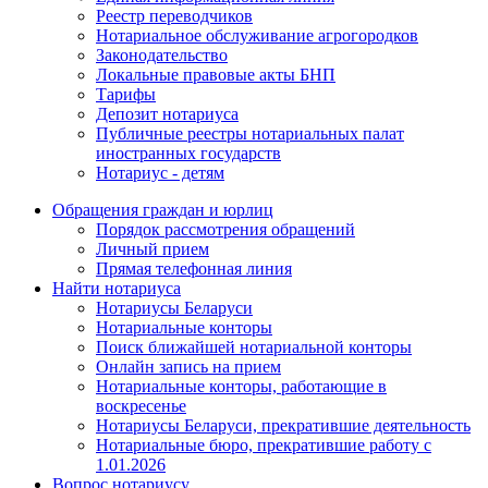
Реестр переводчиков
Нотариальное обслуживание агрогородков
Законодательство
Локальные правовые акты БНП
Тарифы
Депозит нотариуса
Публичные реестры нотариальных палат
иностранных государств
Нотариус - детям
Обращения граждан и юрлиц
Порядок рассмотрения обращений
Личный прием
Прямая телефонная линия
Найти нотариуса
Нотариусы Беларуси
Нотариальные конторы
Поиск ближайшей нотариальной конторы
Онлайн запись на прием
Нотариальные конторы, работающие в
воскресенье
Нотариусы Беларуси, прекратившие деятельность
Нотариальные бюро, прекратившие работу с
1.01.2026
Вопрос нотариусу