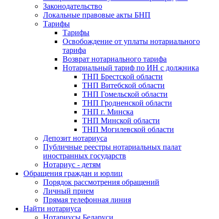
Законодательство
Локальные правовые акты БНП
Тарифы
Тарифы
Освобождение от уплаты нотариального
тарифа
Возврат нотариального тарифа
Нотариальный тариф по ИН с должника
ТНП Брестской области
ТНП Витебской области
ТНП Гомельской области
ТНП Гродненской области
ТНП г. Минска
ТНП Минской области
ТНП Могилевской области
Депозит нотариуса
Публичные реестры нотариальных палат
иностранных государств
Нотариус - детям
Обращения граждан и юрлиц
Порядок рассмотрения обращений
Личный прием
Прямая телефонная линия
Найти нотариуса
Нотариусы Беларуси