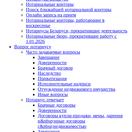
Нотариальные конторы
Поиск ближайшей нотариальной конторы
Онлайн запись на прием
Нотариальные конторы, работающие в
воскресенье
Нотариусы Беларуси, прекратившие деятельность
Нотариальные бюро, прекратившие работу с
1.01.2026
Вопрос нотариусу
Часто задаваемые вопросы
Завещание
Доверенности
Брачный договор
Наследство
Приватизация
Исполнительные надписи
Отчуждение недвижимого имущества
Иные вопросы
Нотариус отвечает
Брачные договоры
Доверенности
Договоры купли-продажи, мены, дарения
и&nbsp;иные договоры
с&nbsp;недвижимостью
Завещания