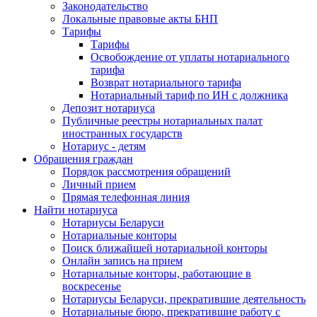
Законодательство
Локальные правовые акты БНП
Тарифы
Тарифы
Освобождение от уплаты нотариального
тарифа
Возврат нотариального тарифа
Нотариальный тариф по ИН с должника
Депозит нотариуса
Публичные реестры нотариальных палат
иностранных государств
Нотариус - детям
Обращения граждан
Порядок рассмотрения обращений
Личный прием
Прямая телефонная линия
Найти нотариуса
Нотариусы Беларуси
Нотариальные конторы
Поиск ближайшей нотариальной конторы
Онлайн запись на прием
Нотариальные конторы, работающие в
воскресенье
Нотариусы Беларуси, прекратившие деятельность
Нотариальные бюро, прекратившие работу с