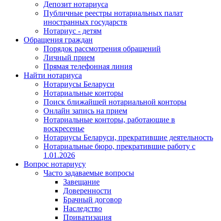
Депозит нотариуса
Публичные реестры нотариальных палат
иностранных государств
Нотариус - детям
Обращения граждан
Порядок рассмотрения обращений
Личный прием
Прямая телефонная линия
Найти нотариуса
Нотариусы Беларуси
Нотариальные конторы
Поиск ближайшей нотариальной конторы
Онлайн запись на прием
Нотариальные конторы, работающие в
воскресенье
Нотариусы Беларуси, прекратившие деятельность
Нотариальные бюро, прекратившие работу с
1.01.2026
Вопрос нотариусу
Часто задаваемые вопросы
Завещание
Доверенности
Брачный договор
Наследство
Приватизация