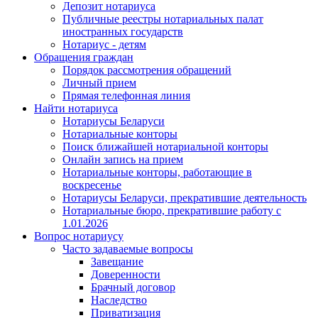
Депозит нотариуса
Публичные реестры нотариальных палат
иностранных государств
Нотариус - детям
Обращения граждан
Порядок рассмотрения обращений
Личный прием
Прямая телефонная линия
Найти нотариуса
Нотариусы Беларуси
Нотариальные конторы
Поиск ближайшей нотариальной конторы
Онлайн запись на прием
Нотариальные конторы, работающие в
воскресенье
Нотариусы Беларуси, прекратившие деятельность
Нотариальные бюро, прекратившие работу с
1.01.2026
Вопрос нотариусу
Часто задаваемые вопросы
Завещание
Доверенности
Брачный договор
Наследство
Приватизация