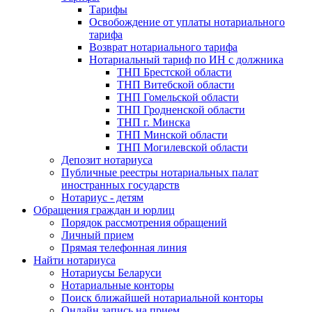
Тарифы
Освобождение от уплаты нотариального
тарифа
Возврат нотариального тарифа
Нотариальный тариф по ИН с должника
ТНП Брестской области
ТНП Витебской области
ТНП Гомельской области
ТНП Гродненской области
ТНП г. Минска
ТНП Минской области
ТНП Могилевской области
Депозит нотариуса
Публичные реестры нотариальных палат
иностранных государств
Нотариус - детям
Обращения граждан и юрлиц
Порядок рассмотрения обращений
Личный прием
Прямая телефонная линия
Найти нотариуса
Нотариусы Беларуси
Нотариальные конторы
Поиск ближайшей нотариальной конторы
Онлайн запись на прием