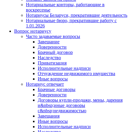
Нотариальные конторы, работающие в
воскресенье
Нотариусы Беларуси, прекратившие деятельность
Нотариальные бюро, прекратившие работу с
1.01.2026
Вопрос нотариусу
Часто задаваемые вопросы
Завещание
Доверенности
Брачный договор
Наследство
Приватизация
Исполнительные надписи
Отчуждение недвижимого имущества
Иные вопросы
Нотариус отвечает
Брачные договоры
Доверенности
Договоры купли-продажи, мены, дарения
и&nbsp;иные договоры
с&nbsp;недвижимостью
Завещания
Иные вопросы
Исполнительные надписи
Наследство