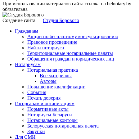
При использовании материалов сайта ссылка на belnotary.by
обязательна
Создание сайта —
Студия Борового
Гражданам
Акции по бесплатному консультированию
Правовое просвещение
Найти нотариуса
Территориальные нотариальные палаты
Обращения граждан и юридических лиц
Нотариусам
Нотариальная практика
Все материалы
Авторы
Повышение квалификации
События
Печать доверия
Госорганам и организациям
Нормативные акты
Нотариусы Беларуси
Нотариальные конторы
Белорусская нотариальная палата
Закупки
Для СМИ