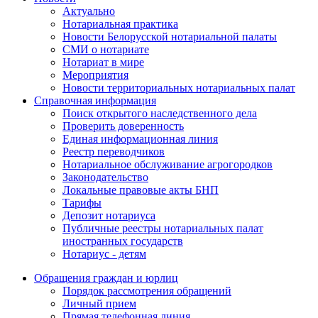
Актуально
Нотариальная практика
Новости Белорусской нотариальной палаты
СМИ о нотариате
Нотариат в мире
Мероприятия
Новости территориальных нотариальных палат
Справочная информация
Поиск открытого наследственного дела
Проверить доверенность
Единая информационная линия
Реестр переводчиков
Нотариальное обслуживание агрогородков
Законодательство
Локальные правовые акты БНП
Тарифы
Депозит нотариуса
Публичные реестры нотариальных палат
иностранных государств
Нотариус - детям
Обращения граждан и юрлиц
Порядок рассмотрения обращений
Личный прием
Прямая телефонная линия