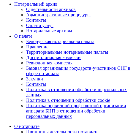
Нотариальный архив
О деятельности архивов
Административные процедуры
Контакты
Оплата услуг
Нотариальные архивы
О палате
Белорусская нотариальная палата
Правление
Территориальные нотариальные палаты
Дисциплинарная комиссия
Ревизионная комиссия
Базовая организация государств-участников СНГ в
сфере нотариата
Закупки
Контакты
Политика в отношении обработки персональных
данных
Политика в отношении обработки cookie
Политика первичной профсоюзной организации
аппарата БНП в отношении обработки
персональных данных
О нотариате
Принципы деятельности нотариата