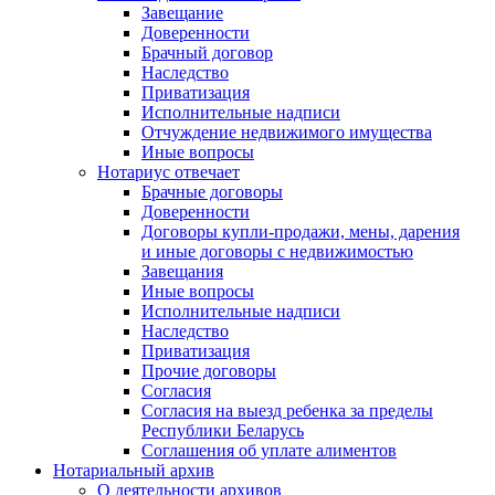
Завещание
Доверенности
Брачный договор
Наследство
Приватизация
Исполнительные надписи
Отчуждение недвижимого имущества
Иные вопросы
Нотариус отвечает
Брачные договоры
Доверенности
Договоры купли-продажи, мены, дарения
и иные договоры с недвижимостью
Завещания
Иные вопросы
Исполнительные надписи
Наследство
Приватизация
Прочие договоры
Согласия
Согласия на выезд ребенка за пределы
Республики Беларусь
Соглашения об уплате алиментов
Нотариальный архив
О деятельности архивов