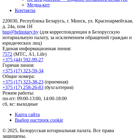
Медиа-кит
Контакты
220030, Республика Беларусь, г. Минск, ул. Красноармейская,
д. 24а, пом 1Н
bnp@belnotary.by
(для корреспонденции в Белорусскую
нотариальную палату, за исключением обращений граждан и
юридических лиц)
Единая информационная линия:
7572
(МТС, A1, Life)
+375 (44) 592-99-27
Горячая линия:
+375 (17) 323-59-34
Общие номера:
+375 (17) 323-38-23
(приемная)
+375 (17) 258-26-83
(бухгалтерия)
Режим работы:
пн-пт: 09:00-13:00, 14:00-18:00
сб, вс: выходные
Карта сайта
Выбор настроек cookie
© 2025, Белорусская нотариальная палата. Все права
защищены.