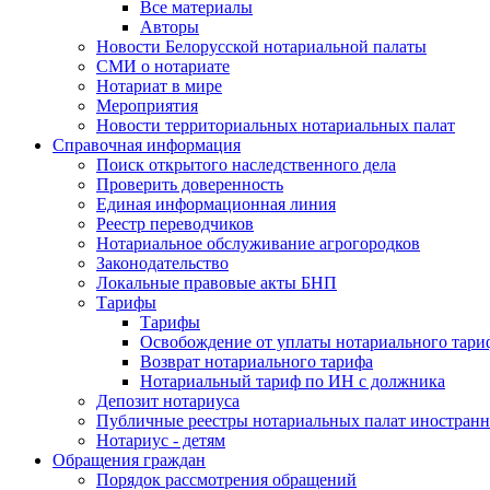
Все материалы
Авторы
Новости Белорусской нотариальной палаты
СМИ о нотариате
Нотариат в мире
Мероприятия
Новости территориальных нотариальных палат
Справочная информация
Поиск открытого наследственного дела
Проверить доверенность
Единая информационная линия
Реестр переводчиков
Нотариальное обслуживание агрогородков
Законодательство
Локальные правовые акты БНП
Тарифы
Тарифы
Освобождение от уплаты нотариального тари
Возврат нотариального тарифа
Нотариальный тариф по ИН с должника
Депозит нотариуса
Публичные реестры нотариальных палат иностранн
Нотариус - детям
Обращения граждан
Порядок рассмотрения обращений