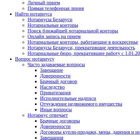
Личный прием
Прямая телефонная линия
Найти нотариуса
Нотариусы Беларуси
Нотариальные конторы
Поиск ближайшей нотариальной конторы
Онлайн запись на прием
Нотариальные конторы, работающие в воскресенье
Нотариусы Беларуси, прекратившие деятельность
Нотариальные бюро, прекратившие работу с 1.01.2
Вопрос нотариусу
Часто задаваемые вопросы
Завещание
Доверенности
Брачный договор
Наследство
Приватизация
Исполнительные надписи
Отчуждение недвижимого имущества
Иные вопросы
Нотариус отвечает
Брачные договоры
Доверенности
Договоры купли-продажи, мены, дарения и и
Завещания