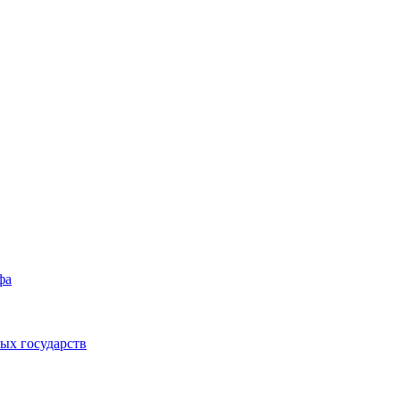
фа
ых государств