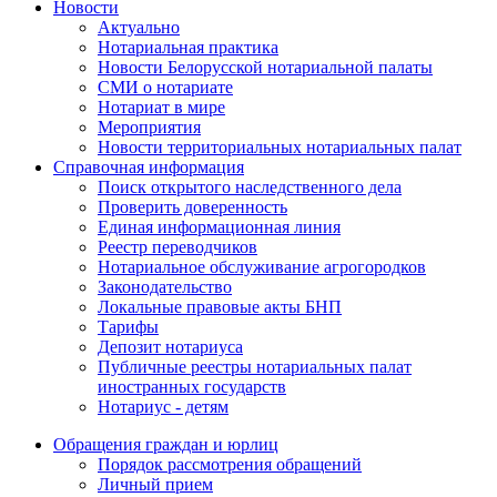
Новости
Актуально
Нотариальная практика
Новости Белорусской нотариальной палаты
СМИ о нотариате
Нотариат в мире
Мероприятия
Новости территориальных нотариальных палат
Справочная информация
Поиск открытого наследственного дела
Проверить доверенность
Единая информационная линия
Реестр переводчиков
Нотариальное обслуживание агрогородков
Законодательство
Локальные правовые акты БНП
Тарифы
Депозит нотариуса
Публичные реестры нотариальных палат
иностранных государств
Нотариус - детям
Обращения граждан и юрлиц
Порядок рассмотрения обращений
Личный прием