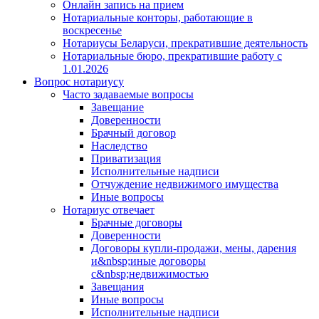
Онлайн запись на прием
Нотариальные конторы, работающие в
воскресенье
Нотариусы Беларуси, прекратившие деятельность
Нотариальные бюро, прекратившие работу с
1.01.2026
Вопрос нотариусу
Часто задаваемые вопросы
Завещание
Доверенности
Брачный договор
Наследство
Приватизация
Исполнительные надписи
Отчуждение недвижимого имущества
Иные вопросы
Нотариус отвечает
Брачные договоры
Доверенности
Договоры купли-продажи, мены, дарения
и&nbsp;иные договоры
с&nbsp;недвижимостью
Завещания
Иные вопросы
Исполнительные надписи