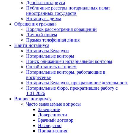
Депозит нотариуса
Публичные реестры нотариальных палат
иностранных государств
Нотариус - детям
Обращения граждан
Порядок рассмотрения обращений
Личный прием
Прямая телефонная линия
Найти нотариуса
Нотариусы Беларуси
Нотариальные конторы
Поиск ближайшей нотариальной конторы
Онлайн запись на прием
Нотариальные конторы, работающие в
воскресенье
Нотариусы Беларуси, прекратившие деятельность
Нотариальные бюро, прекратившие работу с
1.01.2026
Вопрос нотариусу
Часто задаваемые вопросы
Завещание
Доверенности
Брачный договор
Наследство
Приватизация