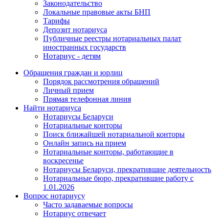
Законодательство
Локальные правовые акты БНП
Тарифы
Депозит нотариуса
Публичные реестры нотариальных палат
иностранных государств
Нотариус - детям
Обращения граждан и юрлиц
Порядок рассмотрения обращений
Личный прием
Прямая телефонная линия
Найти нотариуса
Нотариусы Беларуси
Нотариальные конторы
Поиск ближайшей нотариальной конторы
Онлайн запись на прием
Нотариальные конторы, работающие в
воскресенье
Нотариусы Беларуси, прекратившие деятельность
Нотариальные бюро, прекратившие работу с
1.01.2026
Вопрос нотариусу
Часто задаваемые вопросы
Нотариус отвечает