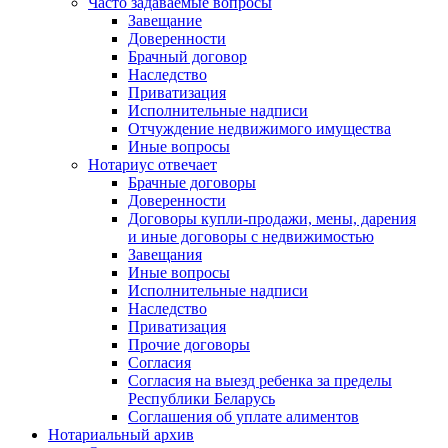
Часто задаваемые вопросы
Завещание
Доверенности
Брачный договор
Наследство
Приватизация
Исполнительные надписи
Отчуждение недвижимого имущества
Иные вопросы
Нотариус отвечает
Брачные договоры
Доверенности
Договоры купли-продажи, мены, дарения
и иные договоры с недвижимостью
Завещания
Иные вопросы
Исполнительные надписи
Наследство
Приватизация
Прочие договоры
Согласия
Согласия на выезд ребенка за пределы
Республики Беларусь
Соглашения об уплате алиментов
Нотариальный архив