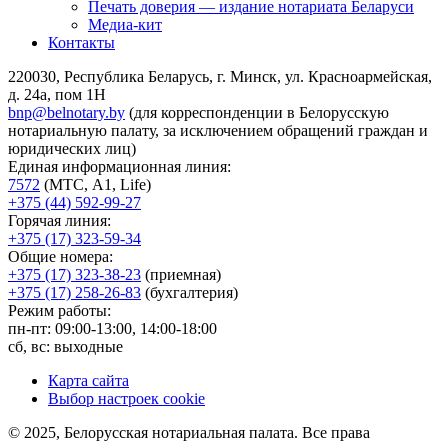
Печать доверия — издание нотариата Беларуси
Медиа-кит
Контакты
220030, Республика Беларусь, г. Минск, ул. Красноармейская,
д. 24а, пом 1Н
bnp@belnotary.by
(для корреспонденции в Белорусскую
нотариальную палату, за исключением обращений граждан и
юридических лиц)
Единая информационная линия:
7572
(МТС, A1, Life)
+375 (44) 592-99-27
Горячая линия:
+375 (17) 323-59-34
Общие номера:
+375 (17) 323-38-23
(приемная)
+375 (17) 258-26-83
(бухгалтерия)
Режим работы:
пн-пт: 09:00-13:00, 14:00-18:00
сб, вс: выходные
Карта сайта
Выбор настроек cookie
© 2025, Белорусская нотариальная палата. Все права