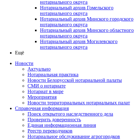
нотариального округа
Нотариальный архив Гомельского
нотариального округа
Нотариальный архив Минского городского
нотариального округа
Нотариальный архив Минского областного
нотариального округа
Нотариальный архив Могилевского
нотариального округа
Ещё
Новости
Актуально
Нотариальная практика
Новости Белорусской нотариальной палаты
СМИ о нотариате
Нотариат в мире
Мероприятия
Новости территориальных нотариальных палат
Справочная информация
Поиск открытого наследственного дела
Проверить доверенность
Единая информационная линия
Реестр переводчиков
Нотариальное обслуживание агрогородков