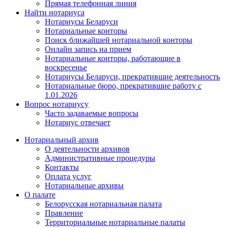
Прямая телефонная линия
Найти нотариуса
Нотариусы Беларуси
Нотариальные конторы
Поиск ближайшей нотариальной конторы
Онлайн запись на прием
Нотариальные конторы, работающие в
воскресенье
Нотариусы Беларуси, прекратившие деятельность
Нотариальные бюро, прекратившие работу с
1.01.2026
Вопрос нотариусу
Часто задаваемые вопросы
Нотариус отвечает
Нотариальный архив
О деятельности архивов
Административные процедуры
Контакты
Оплата услуг
Нотариальные архивы
О палате
Белорусская нотариальная палата
Правление
Территориальные нотариальные палаты