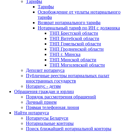
Тарифы
Тарифы
Освобождение от уплаты нотариального
тарифа
Возврат нотариального тарифа
Нотариальный тариф по ИН с должника
ТНП Брестской области
ТНП Витебской области
ТНП Гомельской области
ТНП Гродненской области
ТНП г. Минска
ТНП Минской области
ТНП Могилевской области
Депозит нотариуса
Публичные реестры нотариальных палат
иностранных государств
Нотариус - детям
Обращения граждан и юрлиц
Порядок рассмотрения обращений
Личный прием
Прямая телефонная линия
Найти нотариуса
Нотариусы Беларуси
Нотариальные конторы
Поиск ближайшей нотариальной конторы