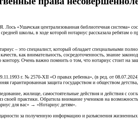
твенные права несовершеннол
Я. Лось «Ушачская централизованная библиотечная система» сос
редней школы, в ходе которой нотариус рассказала ребятам о 
отариус – это специалист, который обладает специальными пол
качеств, как внимательность, сосредоточенность, знание законод
 контору. Очень важно помнить о том, что нотариус стоит на з
9.11.1993 г. № 2570-XII «О правах ребенка», (в ред. от 08.07.2
онняя гарантированная защита государством и обществом детства
едование, жилище, самостоятельные действия и действия с согл
з своей практики. Обратила внимание учеников на возможность
риус для вас» → «Нотариус детям».
дарности за полученную информацию и разъяснения жизненных