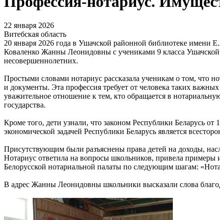
Профессия-нотариус. Имущес
22 января 2026
Витебская область
20 января 2026 года в Ушачской районной библиотеке имени Е.
Коваленко Жанны Леонидовны с учениками 9 класса Ушачской с
несовершеннолетних.
Простыми словами нотариус рассказала ученикам о том, что н
и документы. Эта профессия требует от человека таких важных 
уважительное отношение к тем, кто обращается в нотариальную
государства.
Кроме того, дети узнали, что законом Республики Беларусь от 1
экономической задачей Республики Беларусь является всестор
Присутствующим были разъяснены права детей на доходы, насл
Нотариус ответила на вопросы школьников, привела примеры и
Белорусской нотариальной палаты по следующим шагам: «Нота
В адрес Жанны Леонидовны школьники высказали слова благо