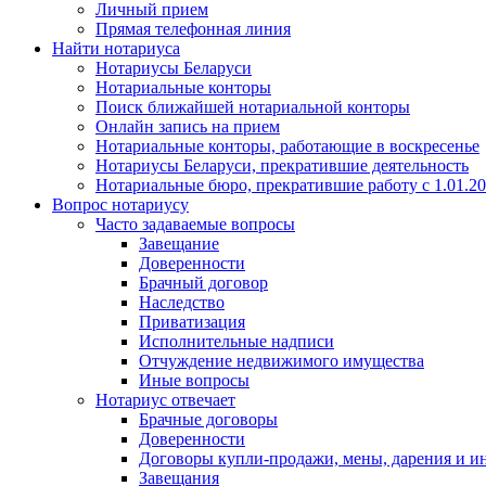
Личный прием
Прямая телефонная линия
Найти нотариуса
Нотариусы Беларуси
Нотариальные конторы
Поиск ближайшей нотариальной конторы
Онлайн запись на прием
Нотариальные конторы, работающие в воскресенье
Нотариусы Беларуси, прекратившие деятельность
Нотариальные бюро, прекратившие работу с 1.01.2
Вопрос нотариусу
Часто задаваемые вопросы
Завещание
Доверенности
Брачный договор
Наследство
Приватизация
Исполнительные надписи
Отчуждение недвижимого имущества
Иные вопросы
Нотариус отвечает
Брачные договоры
Доверенности
Договоры купли-продажи, мены, дарения и и
Завещания