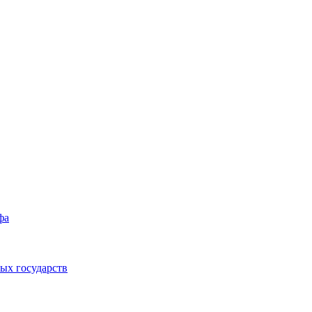
фа
ых государств