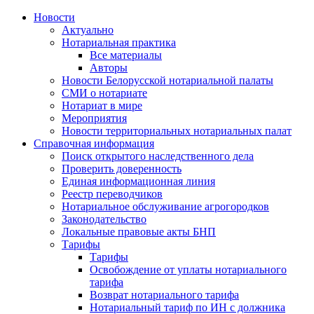
Новости
Актуально
Нотариальная практика
Все материалы
Авторы
Новости Белорусской нотариальной палаты
СМИ о нотариате
Нотариат в мире
Мероприятия
Новости территориальных нотариальных палат
Справочная информация
Поиск открытого наследственного дела
Проверить доверенность
Единая информационная линия
Реестр переводчиков
Нотариальное обслуживание агрогородков
Законодательство
Локальные правовые акты БНП
Тарифы
Тарифы
Освобождение от уплаты нотариального
тарифа
Возврат нотариального тарифа
Нотариальный тариф по ИН с должника