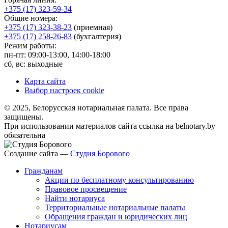
+375 (17) 323-59-34
Общие номера:
+375 (17) 323-38-23
(приемная)
+375 (17) 258-26-83
(бухгалтерия)
Режим работы:
пн-пт: 09:00-13:00, 14:00-18:00
сб, вс: выходные
Карта сайта
Выбор настроек cookie
© 2025, Белорусская нотариальная палата. Все права
защищены.
При использовании материалов сайта ссылка на belnotary.by
обязательна
Создание сайта —
Студия Борового
Гражданам
Акции по бесплатному консультированию
Правовое просвещение
Найти нотариуса
Территориальные нотариальные палаты
Обращения граждан и юридических лиц
Нотариусам