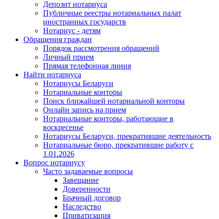
Депозит нотариуса
Публичные реестры нотариальных палат
иностранных государств
Нотариус - детям
Обращения граждан
Порядок рассмотрения обращений
Личный прием
Прямая телефонная линия
Найти нотариуса
Нотариусы Беларуси
Нотариальные конторы
Поиск ближайшей нотариальной конторы
Онлайн запись на прием
Нотариальные конторы, работающие в
воскресенье
Нотариусы Беларуси, прекратившие деятельность
Нотариальные бюро, прекратившие работу с
1.01.2026
Вопрос нотариусу
Часто задаваемые вопросы
Завещание
Доверенности
Брачный договор
Наследство
Приватизация