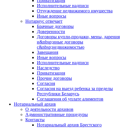
Приватизация
Исполнительные надписи
Отчуждение недвижимого имущества
Иные вопросы
Нотариус отвечает
Брачные договоры
Доверенности
Договоры купли-продажи, мены, дарения
и&nbsp;иные договоры
с&nbsp;недвижимостью
Завещания
Иные вопросы
Исполнительные надписи
Наследство
Приватизация
Прочие договоры
Согласия
Согласия на выезд ребенка за пределы
Республики Беларусь
Соглашения об уплате алиментов
Нотариальный архив
О деятельности архивов
Административные процедуры
Контакты
Нотариальный архив Брестского