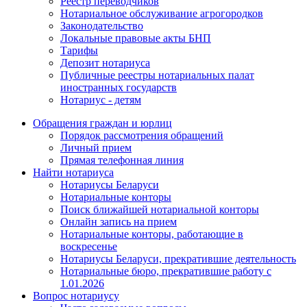
Реестр переводчиков
Нотариальное обслуживание агрогородков
Законодательство
Локальные правовые акты БНП
Тарифы
Депозит нотариуса
Публичные реестры нотариальных палат
иностранных государств
Нотариус - детям
Обращения граждан и юрлиц
Порядок рассмотрения обращений
Личный прием
Прямая телефонная линия
Найти нотариуса
Нотариусы Беларуси
Нотариальные конторы
Поиск ближайшей нотариальной конторы
Онлайн запись на прием
Нотариальные конторы, работающие в
воскресенье
Нотариусы Беларуси, прекратившие деятельность
Нотариальные бюро, прекратившие работу с
1.01.2026
Вопрос нотариусу