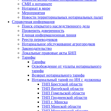
СМИ о нотариате
Нотариат в мире
Мероприятия
Новости территориальных нотариальных палат
Справочная информация
Поиск открытого наследственного дела
Проверить доверенность
Единая информационная линия
Реестр переводчиков
Нотариальное обслуживание агрогородков
Законодательство
Локальные правовые акты БНП
Тарифы
Тарифы
Освобождение от уплаты нотариального
тарифа
Возврат нотариального тарифа
Нотариальный тариф по ИН с должника
ТНП Брестской области
ТНП Витебской области
ТНП Гомельской области
ТНП Гродненской области
ТНП г. Минска
ТНП Минской области
ТНП Могилевской области