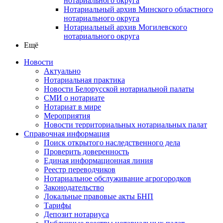
нотариального округа
Нотариальный архив Минского областного
нотариального округа
Нотариальный архив Могилевского
нотариального округа
Ещё
Новости
Актуально
Нотариальная практика
Новости Белорусской нотариальной палаты
СМИ о нотариате
Нотариат в мире
Мероприятия
Новости территориальных нотариальных палат
Справочная информация
Поиск открытого наследственного дела
Проверить доверенность
Единая информационная линия
Реестр переводчиков
Нотариальное обслуживание агрогородков
Законодательство
Локальные правовые акты БНП
Тарифы
Депозит нотариуса