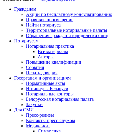
Гражданам
Акции по бесплатному консультированию
Правовое просвещение
Найти нотариуса
Территориальные нотариальные палаты
Обращения граждан и юридических лиц
Нотариусам
Нотариальная практика
Все материалы
Авторы
Повышение квалификации
События
Печать доверия
Госорганам и организациям
Нормативные акты
Нотариусы Беларуси
Нотариальные конторы
Белорусская нотариальная палата
Закупки
Для СМИ
Пресс-релизы
Контакты пресс-службы
Медика-кит
Символика