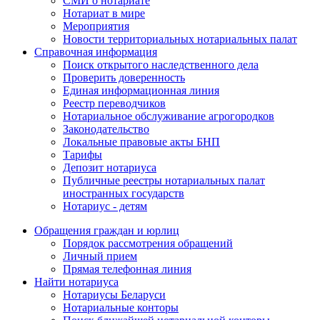
СМИ о нотариате
Нотариат в мире
Мероприятия
Новости территориальных нотариальных палат
Справочная информация
Поиск открытого наследственного дела
Проверить доверенность
Единая информационная линия
Реестр переводчиков
Нотариальное обслуживание агрогородков
Законодательство
Локальные правовые акты БНП
Тарифы
Депозит нотариуса
Публичные реестры нотариальных палат
иностранных государств
Нотариус - детям
Обращения граждан и юрлиц
Порядок рассмотрения обращений
Личный прием
Прямая телефонная линия
Найти нотариуса
Нотариусы Беларуси
Нотариальные конторы