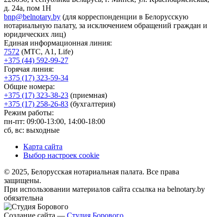
д. 24а, пом 1Н
bnp@belnotary.by
(для корреспонденции в Белорусскую
нотариальную палату, за исключением обращений граждан и
юридических лиц)
Единая информационная линия:
7572
(МТС, A1, Life)
+375 (44) 592-99-27
Горячая линия:
+375 (17) 323-59-34
Общие номера:
+375 (17) 323-38-23
(приемная)
+375 (17) 258-26-83
(бухгалтерия)
Режим работы:
пн-пт: 09:00-13:00, 14:00-18:00
сб, вс: выходные
Карта сайта
Выбор настроек cookie
© 2025, Белорусская нотариальная палата. Все права
защищены.
При использовании материалов сайта ссылка на belnotary.by
обязательна
Создание сайта —
Студия Борового