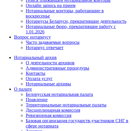
Поиск ближайшей нотариальной конторы
Онлайн запись на прием
Нотариальные конторы, работающие в
воскресенье
Нотариусы Беларуси, прекратившие деятельность
Нотариальные бюро, прекратившие работу с
1.01.2026
Вопрос нотариусу
Часто задаваемые вопросы
Нотариус отвечает
Нотариальный архив
О деятельности архивов
Административные процедуры
Контакты
Оплата услуг
Нотариальные архивы
О палате
Белорусская нотариальная палата
Правление
Территориальные нотариальные палаты
Дисциплинарная комиссия
Ревизионная комиссия
Базовая организация государств-участников СНГ в
сфере нотариата