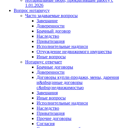
Нотариальные бюро, прекратившие работу с
1.01.2026
Вопрос нотариусу
Часто задаваемые вопросы
Завещание
Доверенности
Брачный договор
Наследство
Приватизация
Исполнительные надписи
Отчуждение недвижимого имущества
Иные вопросы
Нотариус отвечает
Брачные договоры
Доверенности
Договоры купли-продажи, мены, дарения
и&nbsp;иные договоры
с&nbsp;недвижимостью
Завещания
Иные вопросы
Исполнительные надписи
Наследство
Приватизация
Прочие договоры
Согласия