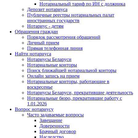
Нотариальный тариф по ИН с должника
Депозит нотариуса
Публичные реестры нотариальных палат
иностранных государств
Нотариус - детям
Обращения граждан
Порядок рассмотрения обращений
Личный прием
Прямая телефонная линия
Найти нотариуса
Нотариусы Беларуси
Нотариальные конторы
Поиск ближайшей нотариальной конторы
Онлайн запись на прием
Нотариальные конторы, работающие в
воскресенье
Нотариусы Беларуси, прекратившие деятельность
Нотариальные бюро, прекратившие работу с
1.01.2026
Вопрос нотариусу
Часто задаваемые вопросы
Завещание
Доверенности
Брачный договор
Наследство