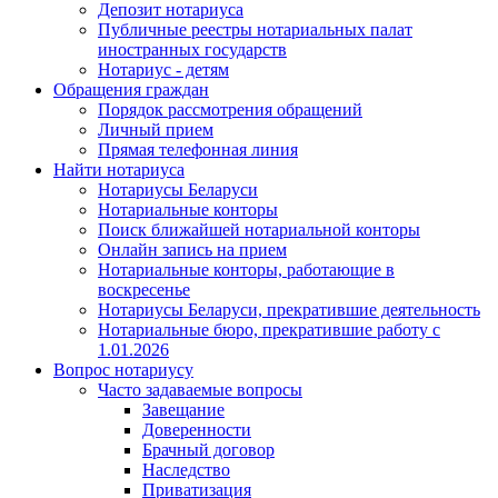
Депозит нотариуса
Публичные реестры нотариальных палат
иностранных государств
Нотариус - детям
Обращения граждан
Порядок рассмотрения обращений
Личный прием
Прямая телефонная линия
Найти нотариуса
Нотариусы Беларуси
Нотариальные конторы
Поиск ближайшей нотариальной конторы
Онлайн запись на прием
Нотариальные конторы, работающие в
воскресенье
Нотариусы Беларуси, прекратившие деятельность
Нотариальные бюро, прекратившие работу с
1.01.2026
Вопрос нотариусу
Часто задаваемые вопросы
Завещание
Доверенности
Брачный договор
Наследство
Приватизация