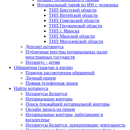
Нотариальный тариф по ИН с должника
ТНП Брестской области
ТНП Витебской области
ТНП Гомельской области
ТНП Гродненской области
ТНП г. Минска
ТНП Минской области
ТНП Могилевской области
Депозит нотариуса
Публичные реестры нотариальных палат
иностранных государств
Нотариус - детям
Обращения граждан и юрлиц
Порядок рассмотрения обращений
Личный прием
Прямая телефонная линия
Найти нотариуса
Нотариусы Беларуси
Нотариальные конторы
Поиск ближайшей нотариальной конторы
Онлайн запись на прием
Нотариальные конторы, работающие в
воскресенье
Нотариусы Беларуси, прекратившие деятельность