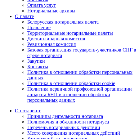
Оплата услуг
Нотариальные архивы
О палате
Белорусская нотариальная палата
Правление
Территориальные нотариальные палаты
Дисциплинарная комиссия
Ревизионная комиссия
Базовая организация государств-участников СНГ в
сфере нотариата
Закупки
Контакты
Политика в отношении обработки персональных
данных
Политика в отношении обработки cookie
Политика первичной профсоюзной организации
аппарата БНП в отношении обработки
персональных данных
О нотариате
Принципы деятельности нотариата
Полномочия и обязанности нотариуса
Перечень нотариальных действий
Место совершения нотариальных действий
Кто может быть нотариусом