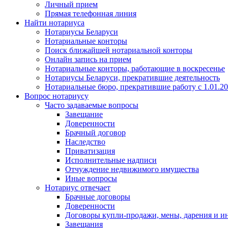
Личный прием
Прямая телефонная линия
Найти нотариуса
Нотариусы Беларуси
Нотариальные конторы
Поиск ближайшей нотариальной конторы
Онлайн запись на прием
Нотариальные конторы, работающие в воскресенье
Нотариусы Беларуси, прекратившие деятельность
Нотариальные бюро, прекратившие работу с 1.01.2
Вопрос нотариусу
Часто задаваемые вопросы
Завещание
Доверенности
Брачный договор
Наследство
Приватизация
Исполнительные надписи
Отчуждение недвижимого имущества
Иные вопросы
Нотариус отвечает
Брачные договоры
Доверенности
Договоры купли-продажи, мены, дарения и и
Завещания