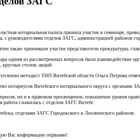
тделов ЗАГС
бластная нотариальная палата приняла участие в семинаре, про
а, с руководителями отделов ЗАГС, администрацией районов гор
ии также принимали участие представители прокуратуры, главн
нара одним из рассмотренных вопросов было взаимодействие ор
, круглых столов, акций
туплении методист ТНП Витебской области Ольга Петрова отме
тво нотариусов Витебского нотариального округа с органами ЗА
опросов, но и в правовом просвещении, повышении уровня прав
я работа сложилась с отделом ЗАГС Витебс
тебска, отделами ЗАГС Городокского и Лиозненского районов.
щую Вас информацию первыми!