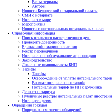
Все материалы
Авторы
Новости Белорусской нотариальной палаты
СМИ о нотариате
Нотариат в мире
Мероприятия
Новости территориальных нотариальных палат
Справочная информация
Поиск открытого наследственного дела
Проверить доверенность
Единая информационная линия
Реестр переводчиков
Нотариальное обслуживание агрогородков
Законодательство
Локальные правовые акты БНП
Тарифы
Тарифы
Освобождение от уплаты нотариального тари
Возврат нотариального тарифа
Нотариальный тариф по ИН с должника
Депозит нотариуса
Публичные реестры нотариальных палат иностранн
Нотариус - детям
Обращения граждан
Порядок рассмотрения обращений