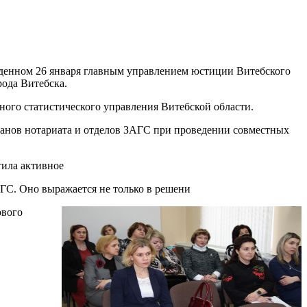
веденном 26 января главным управлением юстиции Витебского
ода Витебска.
ого статистического управления Витебской области.
ганов нотариата и отделов ЗАГС при проведении совместных
тила активное
ГС. Оно выражается не только в решени
ового