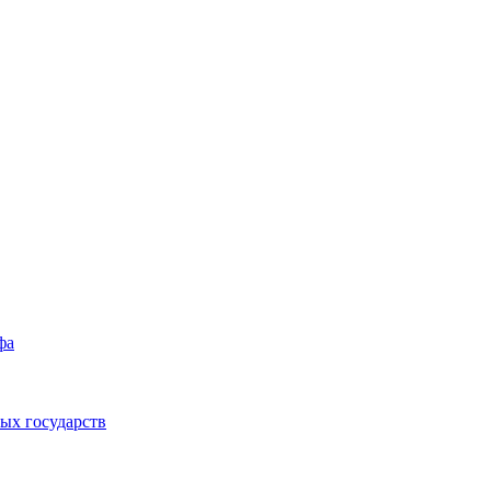
фа
ых государств