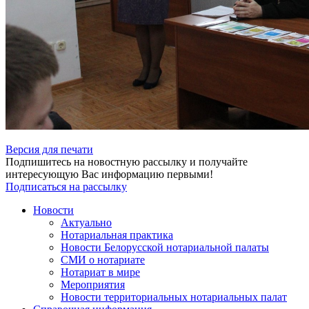
Версия для печати
Подпишитесь на новостную рассылку и получайте
интересующую Вас информацию первыми!
Подписаться на рассылку
Новости
Актуально
Нотариальная практика
Новости Белорусской нотариальной палаты
СМИ о нотариате
Нотариат в мире
Мероприятия
Новости территориальных нотариальных палат