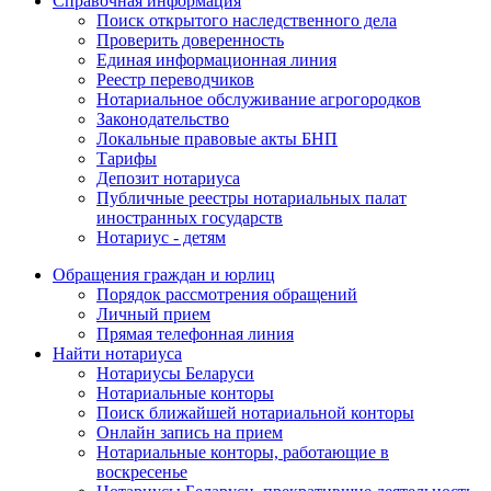
Справочная информация
Поиск открытого наследственного дела
Проверить доверенность
Единая информационная линия
Реестр переводчиков
Нотариальное обслуживание агрогородков
Законодательство
Локальные правовые акты БНП
Тарифы
Депозит нотариуса
Публичные реестры нотариальных палат
иностранных государств
Нотариус - детям
Обращения граждан и юрлиц
Порядок рассмотрения обращений
Личный прием
Прямая телефонная линия
Найти нотариуса
Нотариусы Беларуси
Нотариальные конторы
Поиск ближайшей нотариальной конторы
Онлайн запись на прием
Нотариальные конторы, работающие в
воскресенье