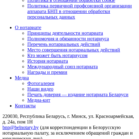
Политика в отношении обработки cookie
Политика первичной профсоюзной организации
аппарата БНП в отношении обработки
персональных данных
О нотариате
Принципы деятельности нотариата
Полномочия и обязанности нотариуса
Перечень нотариальных действий
Место совершения нотариальных действий
Кто может быть нотариусом
История нотариата
Международный союз нотариата
Награды и премии
Медиа
Фотогалерея
Наши видео
Печать доверия — издание нотариата Беларуси
Медиа-кит
Контакты
220030, Республика Беларусь, г. Минск, ул. Красноармейская,
д. 24а, пом 1Н
bnp@belnotary.by
(для корреспонденции в Белорусскую
нотариальную палату, за исключением обращений граждан и
юридических лиц)