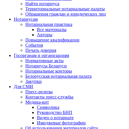
Найти нотариуса
Территориальные нотариальные палаты
Обращения граждан и юридических лиц
Нотариусам
Нотариальная практика
Все материалы
Авторы
Повышение квалификации
События
Печать доверия
Госорганам и организациям
Нормативные акты
Нотариусы Беларуси
Нотариальные конторы
Белорусская нотариальная палата
Закупки
Для СМИ
Пресс-релизы
Контакты пресс-службы
Медика-кит
Символика
Руководство БНП
Видео о нотариате
Имиджевые фотографии
Об использовании материалов сайта