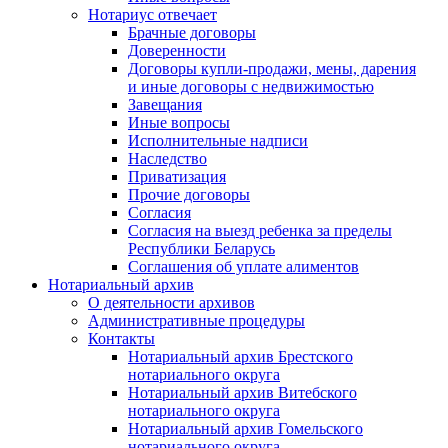
Нотариус отвечает
Брачные договоры
Доверенности
Договоры купли-продажи, мены, дарения
и иные договоры с недвижимостью
Завещания
Иные вопросы
Исполнительные надписи
Наследство
Приватизация
Прочие договоры
Согласия
Согласия на выезд ребенка за пределы
Республики Беларусь
Соглашения об уплате алиментов
Нотариальный архив
О деятельности архивов
Административные процедуры
Контакты
Нотариальный архив Брестского
нотариального округа
Нотариальный архив Витебского
нотариального округа
Нотариальный архив Гомельского
нотариального округа