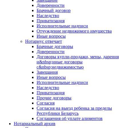
Завещание
Доверенности
Брачный договор
Наследство
Приватизация
Исполнительные надписи
Отчуждение недвижимого имущества
Иные вопросы
Нотариус отвечает
Брачные договоры
Доверенности
Договоры купли-продажи, мены, дарения
и&nbsp;иные договоры
с&nbsp;недвижимостью
Завещания
Иные вопросы
Исполнительные надписи
Наследство
Приватизация
Прочие договоры
Согласия
Согласия на выезд ребенка за пределы
Республики Беларусь
Соглашения об уплате алиментов
Нотариальный архив