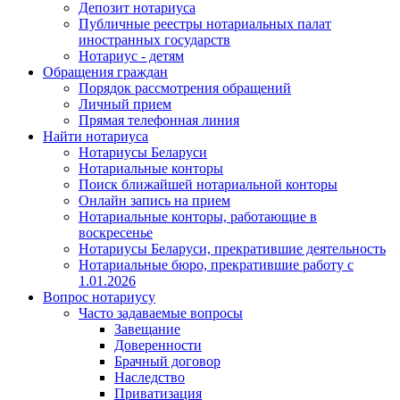
Депозит нотариуса
Публичные реестры нотариальных палат
иностранных государств
Нотариус - детям
Обращения граждан
Порядок рассмотрения обращений
Личный прием
Прямая телефонная линия
Найти нотариуса
Нотариусы Беларуси
Нотариальные конторы
Поиск ближайшей нотариальной конторы
Онлайн запись на прием
Нотариальные конторы, работающие в
воскресенье
Нотариусы Беларуси, прекратившие деятельность
Нотариальные бюро, прекратившие работу с
1.01.2026
Вопрос нотариусу
Часто задаваемые вопросы
Завещание
Доверенности
Брачный договор
Наследство
Приватизация