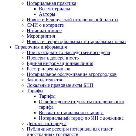
Нотариальная практика
Все материалы
Авторы
Новости Белорусской нотариальной палаты
СМИ о нотариате
Нотариат в мире
Мероприятия
Новости территориальных нотариальных палат
Справочная информация
Поиск открытого наследственного дела
Проверить доверенность
Единая информационная линия
Реестр переводчиков
Нотариальное обслуживание агрогородков
Законодательство
Локальные правовые акты БНП
Тарифы
Тарифы
Освобождение от уплаты нотариального
тарифа
Возврат нотариального тарифа
Нотариальный тариф по ИН с должника
Депозит нотариуса
Публичные реестры нотариальных палат
иностранных государств