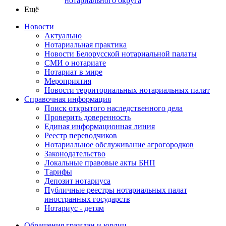
нотариального округа
Ещё
Новости
Актуально
Нотариальная практика
Новости Белорусской нотариальной палаты
СМИ о нотариате
Нотариат в мире
Мероприятия
Новости территориальных нотариальных палат
Справочная информация
Поиск открытого наследственного дела
Проверить доверенность
Единая информационная линия
Реестр переводчиков
Нотариальное обслуживание агрогородков
Законодательство
Локальные правовые акты БНП
Тарифы
Депозит нотариуса
Публичные реестры нотариальных палат
иностранных государств
Нотариус - детям
Обращения граждан и юрлиц