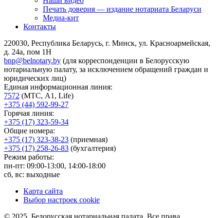
Наши видео
Печать доверия — издание нотариата Беларуси
Медиа-кит
Контакты
220030, Республика Беларусь, г. Минск, ул. Красноармейская,
д. 24а, пом 1Н
bnp@belnotary.by
(для корреспонденции в Белорусскую
нотариальную палату, за исключением обращений граждан и
юридических лиц)
Единая информационная линия:
7572
(МТС, A1, Life)
+375 (44) 592-99-27
Горячая линия:
+375 (17) 323-59-34
Общие номера:
+375 (17) 323-38-23
(приемная)
+375 (17) 258-26-83
(бухгалтерия)
Режим работы:
пн-пт: 09:00-13:00, 14:00-18:00
сб, вс: выходные
Карта сайта
Выбор настроек cookie
© 2025, Белорусская нотариальная палата. Все права