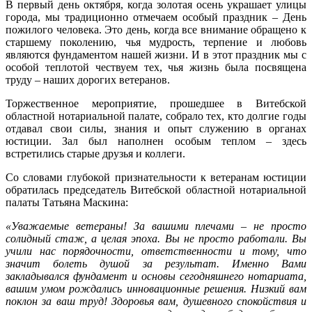
В первый день октября, когда золотая осень украшает улицы
города, мы традиционно отмечаем особый праздник – День
пожилого человека. Это день, когда все внимание обращено к
старшему поколению, чья мудрость, терпение и любовь
являются фундаментом нашей жизни. И в этот праздник мы с
особой теплотой чествуем тех, чья жизнь была посвящена
труду – наших дорогих ветеранов.
Торжественное мероприятие, прошедшее в Витебской
областной нотариальной палате, собрало тех, кто долгие годы
отдавал свои силы, знания и опыт служению в органах
юстиции. Зал был наполнен особым теплом – здесь
встретились старые друзья и коллеги.
Со словами глубокой признательности к ветеранам юстиции
обратилась председатель Витебской областной нотариальной
палаты Татьяна Маскина:
«Уважаемые ветераны! За вашими плечами – не просто
солидный стаж, а целая эпоха. Вы не просто работали. Вы
учили нас порядочности, ответственности и тому, что
значит болеть душой за результат. Именно Вами
закладывался фундамент и основы сегодняшнего нотариата,
вашим умом рождались инновационные решения. Низкий вам
поклон за ваш труд! Здоровья вам, душевного спокойствия и