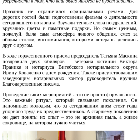
уверенности в том, что ваш вклад никогда не будет забыт».
Праздник не ограничился официальными речами. Для
дорогих гостей были подготовлены фильмы о деятельности
сегодняшнего нотариата. Звучали теплые слова поздравлений,
вручались цветы и памятные подарки. Но самым ценным,
пожалуй, была сама атмосфера живого общения, смех за
общим столом, воспоминания, которыми ветераны делились
друг с другом.
В ходе торжественного приема председатель Татьяна Маскина
поздравила двух юбиляров – ветерана юстиции Виктора
Праника и нотариуса Витебского нотариального округа
Ирину Коваленко с днем рождения. Также присутствовавшим
заведующим нотариальных контор руководитель вручила
Благодарственные письма.
Проведение таких мероприятий - это не просто формальность.
Это важный ритуал, который связывает поколения. Он
напоминает молодым, что за сегодняшним днем стоят годы
упорного труда их предшественников. А старшему поколению
он дает понять: их опыт – это не архивная пыль, а живое
сокровище, на котором нужно учиться.