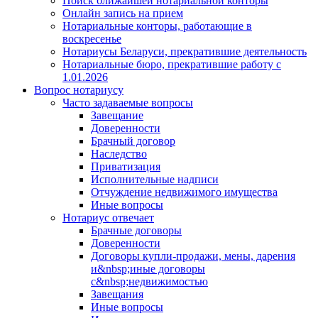
Поиск ближайшей нотариальной конторы
Онлайн запись на прием
Нотариальные конторы, работающие в
воскресенье
Нотариусы Беларуси, прекратившие деятельность
Нотариальные бюро, прекратившие работу с
1.01.2026
Вопрос нотариусу
Часто задаваемые вопросы
Завещание
Доверенности
Брачный договор
Наследство
Приватизация
Исполнительные надписи
Отчуждение недвижимого имущества
Иные вопросы
Нотариус отвечает
Брачные договоры
Доверенности
Договоры купли-продажи, мены, дарения
и&nbsp;иные договоры
с&nbsp;недвижимостью
Завещания
Иные вопросы