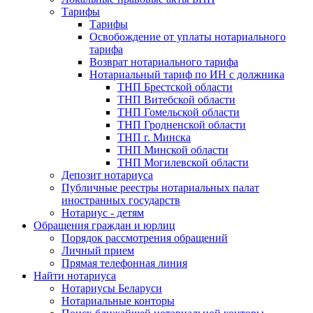
Тарифы
Тарифы
Освобождение от уплаты нотариального
тарифа
Возврат нотариального тарифа
Нотариальный тариф по ИН с должника
ТНП Брестской области
ТНП Витебской области
ТНП Гомельской области
ТНП Гродненской области
ТНП г. Минска
ТНП Минской области
ТНП Могилевской области
Депозит нотариуса
Публичные реестры нотариальных палат
иностранных государств
Нотариус - детям
Обращения граждан и юрлиц
Порядок рассмотрения обращений
Личный прием
Прямая телефонная линия
Найти нотариуса
Нотариусы Беларуси
Нотариальные конторы