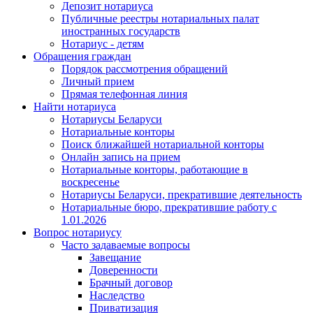
Депозит нотариуса
Публичные реестры нотариальных палат
иностранных государств
Нотариус - детям
Обращения граждан
Порядок рассмотрения обращений
Личный прием
Прямая телефонная линия
Найти нотариуса
Нотариусы Беларуси
Нотариальные конторы
Поиск ближайшей нотариальной конторы
Онлайн запись на прием
Нотариальные конторы, работающие в
воскресенье
Нотариусы Беларуси, прекратившие деятельность
Нотариальные бюро, прекратившие работу с
1.01.2026
Вопрос нотариусу
Часто задаваемые вопросы
Завещание
Доверенности
Брачный договор
Наследство
Приватизация