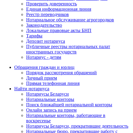
Проверить доверенность
Единая информационная линия
Реестр переводчиков
Нотариальное обслуживание агрогородков
Законодательство
Локальные правовые акты БНП
Тарифы
Депозит нотариуса
Публичные реестры нотариальных палат
иностранных государств
Нотариус - детям
Обращения граждан и юрлиц
Порядок рассмотрения обращений
Личный прием
Прямая телефонная линия
Найти нотариуса
Нотариусы Беларуси
Нотариальные конторы
Поиск ближайшей нотариальной конторы
Онлайн запись на прием
Нотариальные конторы, работающие в
воскресенье
Нотариусы Беларуси, прекратившие деятельность
Нотариальные бюро, прекратившие работу с