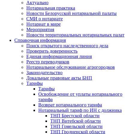
Актуально
Нотариальная практика
Новости Белорусской нотариальной палаты
СМИ о нотариате
Нотариат в мире
Мероприятия
Новости территориальных нотариальных палат
Справочная информация
Поиск открытого наследственного дела
Проверить доверенность
Единая информационная линия
Реестр переводчиков
Нотариальное обслуживание агрогородков
Законодательство
Локальные правовые акты БНП
Тарифы
Тарифы
Освобождение от уплаты нотариального
тарифа
Возврат нотариального тарифа
Нотариальный тариф по ИН с должника
ТНП Брестской области
ТНП Витебской области
ТНП Гомельской области
ТНП Гродненской области