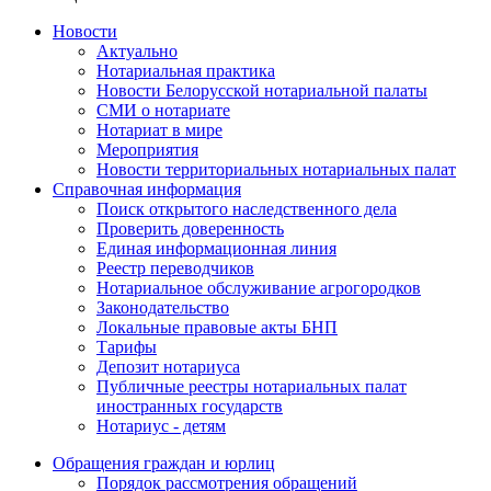
Новости
Актуально
Нотариальная практика
Новости Белорусской нотариальной палаты
СМИ о нотариате
Нотариат в мире
Мероприятия
Новости территориальных нотариальных палат
Справочная информация
Поиск открытого наследственного дела
Проверить доверенность
Единая информационная линия
Реестр переводчиков
Нотариальное обслуживание агрогородков
Законодательство
Локальные правовые акты БНП
Тарифы
Депозит нотариуса
Публичные реестры нотариальных палат
иностранных государств
Нотариус - детям
Обращения граждан и юрлиц
Порядок рассмотрения обращений