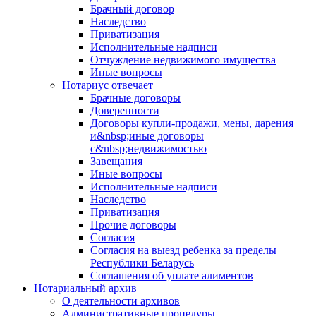
Брачный договор
Наследство
Приватизация
Исполнительные надписи
Отчуждение недвижимого имущества
Иные вопросы
Нотариус отвечает
Брачные договоры
Доверенности
Договоры купли-продажи, мены, дарения
и&nbsp;иные договоры
с&nbsp;недвижимостью
Завещания
Иные вопросы
Исполнительные надписи
Наследство
Приватизация
Прочие договоры
Согласия
Согласия на выезд ребенка за пределы
Республики Беларусь
Соглашения об уплате алиментов
Нотариальный архив
О деятельности архивов
Административные процедуры