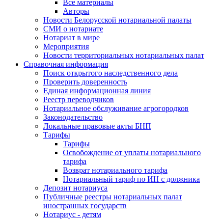
Все материалы
Авторы
Новости Белорусской нотариальной палаты
СМИ о нотариате
Нотариат в мире
Мероприятия
Новости территориальных нотариальных палат
Справочная информация
Поиск открытого наследственного дела
Проверить доверенность
Единая информационная линия
Реестр переводчиков
Нотариальное обслуживание агрогородков
Законодательство
Локальные правовые акты БНП
Тарифы
Тарифы
Освобождение от уплаты нотариального
тарифа
Возврат нотариального тарифа
Нотариальный тариф по ИН с должника
Депозит нотариуса
Публичные реестры нотариальных палат
иностранных государств
Нотариус - детям