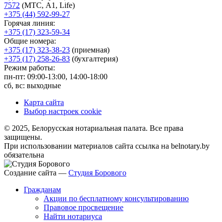
7572
(МТС, A1, Life)
+375 (44) 592-99-27
Горячая линия:
+375 (17) 323-59-34
Общие номера:
+375 (17) 323-38-23
(приемная)
+375 (17) 258-26-83
(бухгалтерия)
Режим работы:
пн-пт: 09:00-13:00, 14:00-18:00
сб, вс: выходные
Карта сайта
Выбор настроек cookie
© 2025, Белорусская нотариальная палата. Все права
защищены.
При использовании материалов сайта ссылка на belnotary.by
обязательна
Создание сайта —
Студия Борового
Гражданам
Акции по бесплатному консультированию
Правовое просвещение
Найти нотариуса