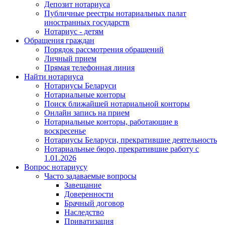
Депозит нотариуса
Публичные реестры нотариальных палат
иностранных государств
Нотариус - детям
Обращения граждан
Порядок рассмотрения обращений
Личный прием
Прямая телефонная линия
Найти нотариуса
Нотариусы Беларуси
Нотариальные конторы
Поиск ближайшей нотариальной конторы
Онлайн запись на прием
Нотариальные конторы, работающие в
воскресенье
Нотариусы Беларуси, прекратившие деятельность
Нотариальные бюро, прекратившие работу с
1.01.2026
Вопрос нотариусу
Часто задаваемые вопросы
Завещание
Доверенности
Брачный договор
Наследство
Приватизация