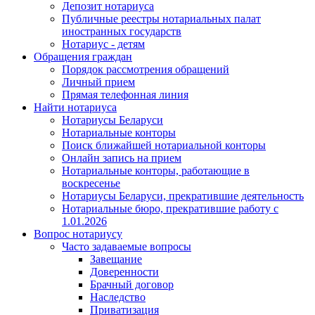
Депозит нотариуса
Публичные реестры нотариальных палат
иностранных государств
Нотариус - детям
Обращения граждан
Порядок рассмотрения обращений
Личный прием
Прямая телефонная линия
Найти нотариуса
Нотариусы Беларуси
Нотариальные конторы
Поиск ближайшей нотариальной конторы
Онлайн запись на прием
Нотариальные конторы, работающие в
воскресенье
Нотариусы Беларуси, прекратившие деятельность
Нотариальные бюро, прекратившие работу с
1.01.2026
Вопрос нотариусу
Часто задаваемые вопросы
Завещание
Доверенности
Брачный договор
Наследство
Приватизация