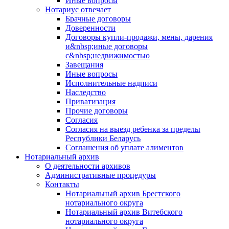
Иные вопросы
Нотариус отвечает
Брачные договоры
Доверенности
Договоры купли-продажи, мены, дарения
и&nbsp;иные договоры
с&nbsp;недвижимостью
Завещания
Иные вопросы
Исполнительные надписи
Наследство
Приватизация
Прочие договоры
Согласия
Согласия на выезд ребенка за пределы
Республики Беларусь
Соглашения об уплате алиментов
Нотариальный архив
О деятельности архивов
Административные процедуры
Контакты
Нотариальный архив Брестского
нотариального округа
Нотариальный архив Витебского
нотариального округа