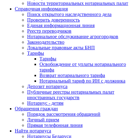
Новости территориальных нотариальных палат
Справочная информация
Поиск открытого наследственного дела
Проверить доверенность
Единая информационная линия
Реестр переводчиков
Нотариальное обслуживание агрогородков
Законодательство
Локальные правовые акты БНП
Тарифы
Тарифы
Освобождение от уплаты нотариального
тарифа
Возврат нотариального тарифа
Нотариальный тариф по ИН с должника
Депозит нотариуса
Публичные реестры нотариальных палат
иностранных государств
Нотариус - детям
Обращения граждан
Порядок рассмотрения обращений
Личный прием
Прямая телефонная линия
Найти нотариуса
Нотариусы Беларуси