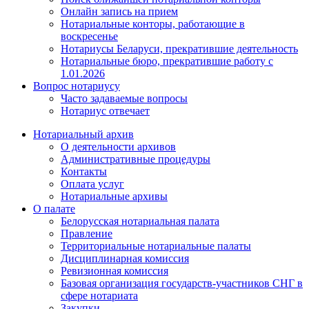
Онлайн запись на прием
Нотариальные конторы, работающие в
воскресенье
Нотариусы Беларуси, прекратившие деятельность
Нотариальные бюро, прекратившие работу с
1.01.2026
Вопрос нотариусу
Часто задаваемые вопросы
Нотариус отвечает
Нотариальный архив
О деятельности архивов
Административные процедуры
Контакты
Оплата услуг
Нотариальные архивы
О палате
Белорусская нотариальная палата
Правление
Территориальные нотариальные палаты
Дисциплинарная комиссия
Ревизионная комиссия
Базовая организация государств-участников СНГ в
сфере нотариата
Закупки