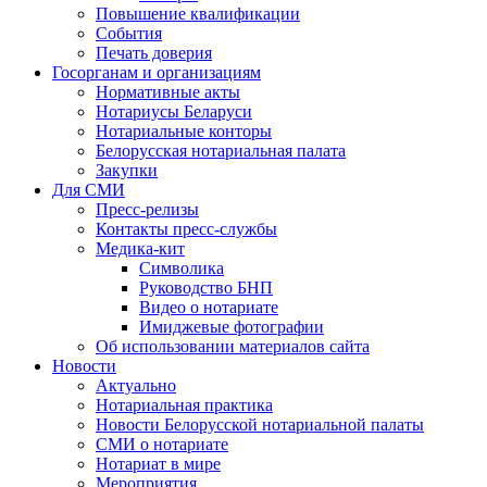
Повышение квалификации
События
Печать доверия
Госорганам и организациям
Нормативные акты
Нотариусы Беларуси
Нотариальные конторы
Белорусская нотариальная палата
Закупки
Для СМИ
Пресс-релизы
Контакты пресс-службы
Медика-кит
Символика
Руководство БНП
Видео о нотариате
Имиджевые фотографии
Об использовании материалов сайта
Новости
Актуально
Нотариальная практика
Новости Белорусской нотариальной палаты
СМИ о нотариате
Нотариат в мире
Мероприятия