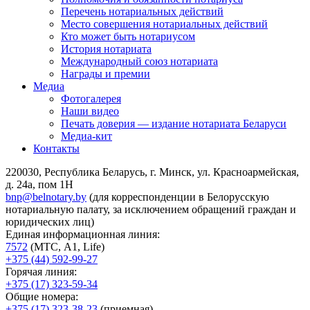
Перечень нотариальных действий
Место совершения нотариальных действий
Кто может быть нотариусом
История нотариата
Международный союз нотариата
Награды и премии
Медиа
Фотогалерея
Наши видео
Печать доверия — издание нотариата Беларуси
Медиа-кит
Контакты
220030, Республика Беларусь, г. Минск, ул. Красноармейская,
д. 24а, пом 1Н
bnp@belnotary.by
(для корреспонденции в Белорусскую
нотариальную палату, за исключением обращений граждан и
юридических лиц)
Единая информационная линия:
7572
(МТС, A1, Life)
+375 (44) 592-99-27
Горячая линия:
+375 (17) 323-59-34
Общие номера:
+375 (17) 323-38-23
(приемная)