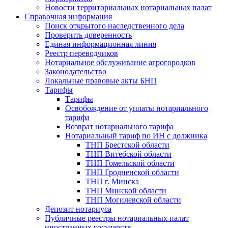
Новости территориальных нотариальных палат
Справочная информация
Поиск открытого наследственного дела
Проверить доверенность
Единая информационная линия
Реестр переводчиков
Нотариальное обслуживание агрогородков
Законодательство
Локальные правовые акты БНП
Тарифы
Тарифы
Освобождение от уплаты нотариального
тарифа
Возврат нотариального тарифа
Нотариальный тариф по ИН с должника
ТНП Брестской области
ТНП Витебской области
ТНП Гомельской области
ТНП Гродненской области
ТНП г. Минска
ТНП Минской области
ТНП Могилевской области
Депозит нотариуса
Публичные реестры нотариальных палат
иностранных государств