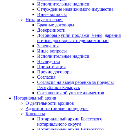
Исполнительные надписи
Отчуждение недвижимого имущества
Иные вопросы
Нотариус отвечает
Брачные договоры
Доверенности
Договоры купли-продажи, мены, дарения
и иные договоры с недвижимостью
Завещания
Иные вопросы
Исполнительные надписи
Наследство
Приватизация
Прочие договоры
Согласия
Согласия на выезд ребенка за пределы
Республики Беларусь
Соглашения об уплате алиментов
Нотариальный архив
О деятельности архивов
Административные процедуры
Контакты
Нотариальный архив Брестского
нотариального округа
Нотариальный архив Витебского