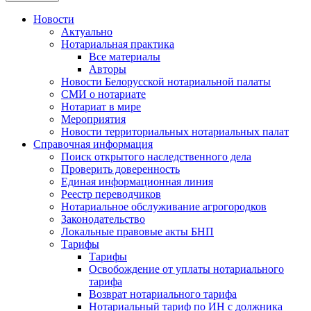
Новости
Актуально
Нотариальная практика
Все материалы
Авторы
Новости Белорусской нотариальной палаты
СМИ о нотариате
Нотариат в мире
Мероприятия
Новости территориальных нотариальных палат
Справочная информация
Поиск открытого наследственного дела
Проверить доверенность
Единая информационная линия
Реестр переводчиков
Нотариальное обслуживание агрогородков
Законодательство
Локальные правовые акты БНП
Тарифы
Тарифы
Освобождение от уплаты нотариального
тарифа
Возврат нотариального тарифа
Нотариальный тариф по ИН с должника