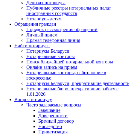
Депозит нотариуса
Публичные реестры нотариальных палат
иностранных государств
Нотариус - детям
Обращения граждан
Порядок рассмотрения обращений
Личный прием
Прямая телефонная линия
Найти нотариуса
Нотариусы Беларуси
Нотариальные конторы
Поиск ближайшей нотариальной конторы
Онлайн запись на прием
Нотариальные конторы, работающие в
воскресенье
Нотариусы Беларуси, прекратившие деятельность
Нотариальные бюро, прекратившие работу с
1.01.2026
Вопрос нотариусу
Часто задаваемые вопросы
Завещание
Доверенности
Брачный договор
Наследство
Приватизация