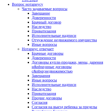
Вопрос нотариусу
Часто задаваемые вопросы
Завещание
Доверенности
Брачный договор
Наследство
Приватизация
Исполнительные надписи
Отчуждение недвижимого имущества
Иные вопросы
Нотариус отвечает
Брачные договоры
Доверенности
Договоры купли-продажи, мены, дарения
и&nbsp;иные договоры
с&nbsp;недвижимостью
Завещания
Иные вопросы
Исполнительные надписи
Наследство
Приватизация
Прочие договоры
Согласия
Согласия на выезд ребенка за пределы