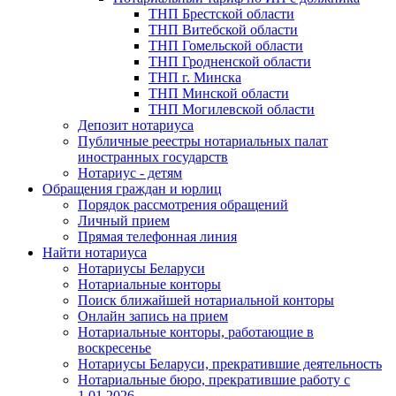
ТНП Брестской области
ТНП Витебской области
ТНП Гомельской области
ТНП Гродненской области
ТНП г. Минска
ТНП Минской области
ТНП Могилевской области
Депозит нотариуса
Публичные реестры нотариальных палат
иностранных государств
Нотариус - детям
Обращения граждан и юрлиц
Порядок рассмотрения обращений
Личный прием
Прямая телефонная линия
Найти нотариуса
Нотариусы Беларуси
Нотариальные конторы
Поиск ближайшей нотариальной конторы
Онлайн запись на прием
Нотариальные конторы, работающие в
воскресенье
Нотариусы Беларуси, прекратившие деятельность
Нотариальные бюро, прекратившие работу с
1.01.2026