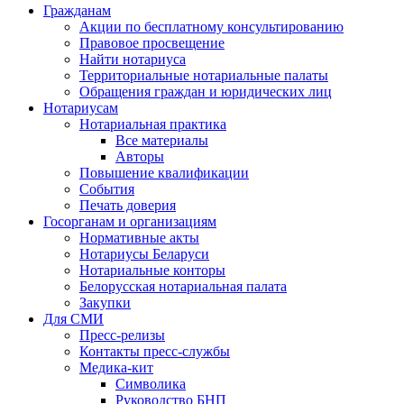
Гражданам
Акции по бесплатному консультированию
Правовое просвещение
Найти нотариуса
Территориальные нотариальные палаты
Обращения граждан и юридических лиц
Нотариусам
Нотариальная практика
Все материалы
Авторы
Повышение квалификации
События
Печать доверия
Госорганам и организациям
Нормативные акты
Нотариусы Беларуси
Нотариальные конторы
Белорусская нотариальная палата
Закупки
Для СМИ
Пресс-релизы
Контакты пресс-службы
Медика-кит
Символика
Руководство БНП