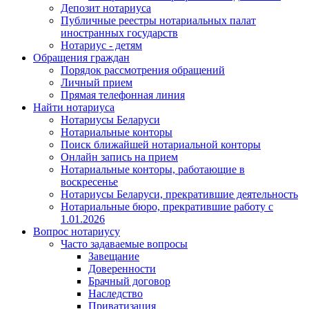
Депозит нотариуса
Публичные реестры нотариальных палат
иностранных государств
Нотариус - детям
Обращения граждан
Порядок рассмотрения обращений
Личный прием
Прямая телефонная линия
Найти нотариуса
Нотариусы Беларуси
Нотариальные конторы
Поиск ближайшей нотариальной конторы
Онлайн запись на прием
Нотариальные конторы, работающие в
воскресенье
Нотариусы Беларуси, прекратившие деятельность
Нотариальные бюро, прекратившие работу с
1.01.2026
Вопрос нотариусу
Часто задаваемые вопросы
Завещание
Доверенности
Брачный договор
Наследство
Приватизация