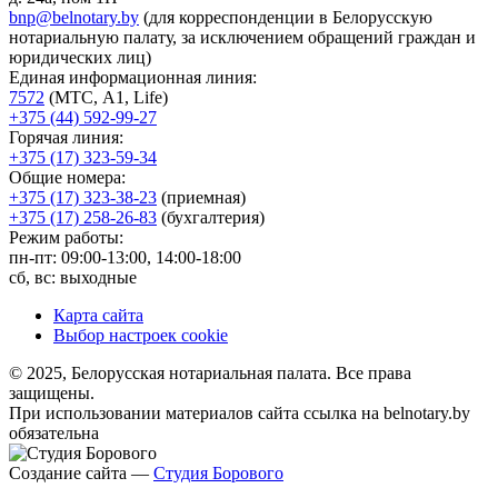
bnp@belnotary.by
(для корреспонденции в Белорусскую
нотариальную палату, за исключением обращений граждан и
юридических лиц)
Единая информационная линия:
7572
(МТС, A1, Life)
+375 (44) 592-99-27
Горячая линия:
+375 (17) 323-59-34
Общие номера:
+375 (17) 323-38-23
(приемная)
+375 (17) 258-26-83
(бухгалтерия)
Режим работы:
пн-пт: 09:00-13:00, 14:00-18:00
сб, вс: выходные
Карта сайта
Выбор настроек cookie
© 2025, Белорусская нотариальная палата. Все права
защищены.
При использовании материалов сайта ссылка на belnotary.by
обязательна
Создание сайта —
Студия Борового