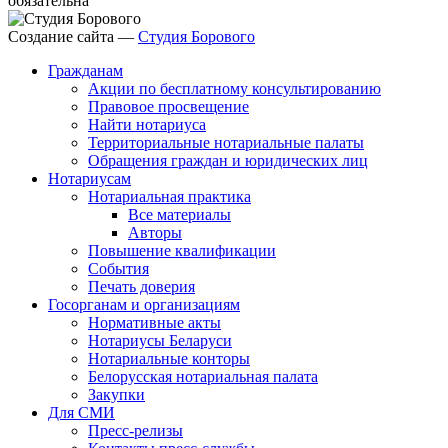
обязательна
Создание сайта —
Студия Борового
Гражданам
Акции по бесплатному консультированию
Правовое просвещение
Найти нотариуса
Территориальные нотариальные палаты
Обращения граждан и юридических лиц
Нотариусам
Нотариальная практика
Все материалы
Авторы
Повышение квалификации
События
Печать доверия
Госорганам и организациям
Нормативные акты
Нотариусы Беларуси
Нотариальные конторы
Белорусская нотариальная палата
Закупки
Для СМИ
Пресс-релизы