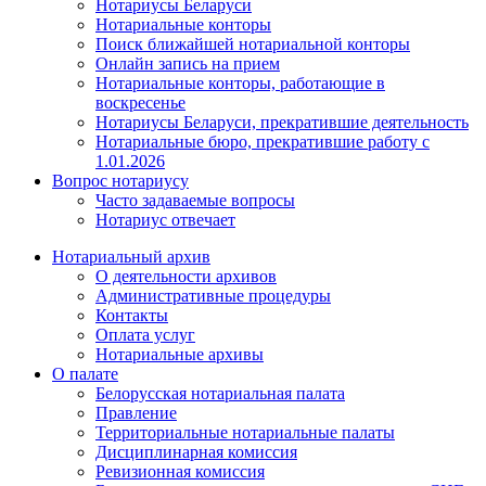
Нотариусы Беларуси
Нотариальные конторы
Поиск ближайшей нотариальной конторы
Онлайн запись на прием
Нотариальные конторы, работающие в
воскресенье
Нотариусы Беларуси, прекратившие деятельность
Нотариальные бюро, прекратившие работу с
1.01.2026
Вопрос нотариусу
Часто задаваемые вопросы
Нотариус отвечает
Нотариальный архив
О деятельности архивов
Административные процедуры
Контакты
Оплата услуг
Нотариальные архивы
О палате
Белорусская нотариальная палата
Правление
Территориальные нотариальные палаты
Дисциплинарная комиссия
Ревизионная комиссия