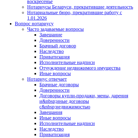
воскресенье
Нотариусы Беларуси, прекратившие деятельность
Нотариальные бюро, прекратившие работу с
1.01.2026
Вопрос нотариусу
Часто задаваемые вопросы
Завещание
Доверенности
Брачный договор
Наследство
Приватизация
Исполнительные надписи
Отчуждение недвижимого имущества
Иные вопросы
Нотариус отвечает
Брачные договоры
Доверенности
Договоры купли-продажи, мены, дарения
и&nbsp;иные договоры
с&nbsp;недвижимостью
Завещания
Иные вопросы
Исполнительные надписи
Наследство
Приватизация