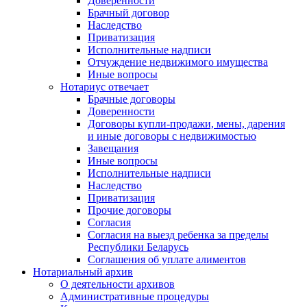
Доверенности
Брачный договор
Наследство
Приватизация
Исполнительные надписи
Отчуждение недвижимого имущества
Иные вопросы
Нотариус отвечает
Брачные договоры
Доверенности
Договоры купли-продажи, мены, дарения
и иные договоры с недвижимостью
Завещания
Иные вопросы
Исполнительные надписи
Наследство
Приватизация
Прочие договоры
Согласия
Согласия на выезд ребенка за пределы
Республики Беларусь
Соглашения об уплате алиментов
Нотариальный архив
О деятельности архивов
Административные процедуры