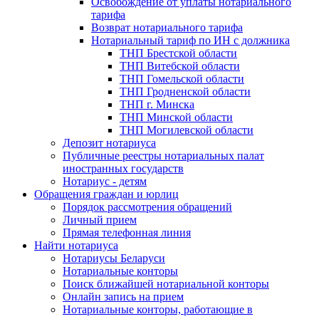
Освобождение от уплаты нотариального
тарифа
Возврат нотариального тарифа
Нотариальный тариф по ИН с должника
ТНП Брестской области
ТНП Витебской области
ТНП Гомельской области
ТНП Гродненской области
ТНП г. Минска
ТНП Минской области
ТНП Могилевской области
Депозит нотариуса
Публичные реестры нотариальных палат
иностранных государств
Нотариус - детям
Обращения граждан и юрлиц
Порядок рассмотрения обращений
Личный прием
Прямая телефонная линия
Найти нотариуса
Нотариусы Беларуси
Нотариальные конторы
Поиск ближайшей нотариальной конторы
Онлайн запись на прием
Нотариальные конторы, работающие в