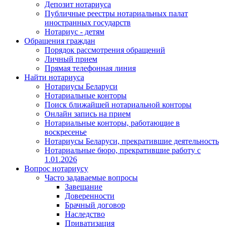
Депозит нотариуса
Публичные реестры нотариальных палат
иностранных государств
Нотариус - детям
Обращения граждан
Порядок рассмотрения обращений
Личный прием
Прямая телефонная линия
Найти нотариуса
Нотариусы Беларуси
Нотариальные конторы
Поиск ближайшей нотариальной конторы
Онлайн запись на прием
Нотариальные конторы, работающие в
воскресенье
Нотариусы Беларуси, прекратившие деятельность
Нотариальные бюро, прекратившие работу с
1.01.2026
Вопрос нотариусу
Часто задаваемые вопросы
Завещание
Доверенности
Брачный договор
Наследство
Приватизация