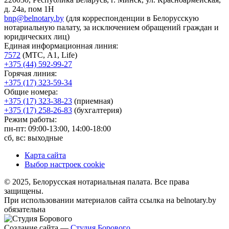
д. 24а, пом 1Н
bnp@belnotary.by
(для корреспонденции в Белорусскую
нотариальную палату, за исключением обращений граждан и
юридических лиц)
Единая информационная линия:
7572
(МТС, A1, Life)
+375 (44) 592-99-27
Горячая линия:
+375 (17) 323-59-34
Общие номера:
+375 (17) 323-38-23
(приемная)
+375 (17) 258-26-83
(бухгалтерия)
Режим работы:
пн-пт: 09:00-13:00, 14:00-18:00
сб, вс: выходные
Карта сайта
Выбор настроек cookie
© 2025, Белорусская нотариальная палата. Все права
защищены.
При использовании материалов сайта ссылка на belnotary.by
обязательна
Создание сайта —
Студия Борового