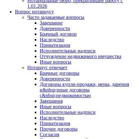
Нотариальные бюро, прекратившие работу с
1.01.2026
Вопрос нотариусу
Часто задаваемые вопросы
Завещание
Доверенности
Брачный договор
Наследство
Приватизация
Исполнительные надписи
Отчуждение недвижимого имущества
Иные вопросы
Нотариус отвечает
Брачные договоры
Доверенности
Договоры купли-продажи, мены, дарения
и&nbsp;иные договоры
с&nbsp;недвижимостью
Завещания
Иные вопросы
Исполнительные надписи
Наследство
Приватизация
Прочие договоры
Согласия