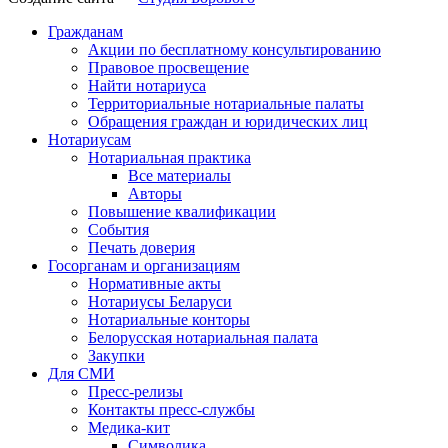
Гражданам
Акции по бесплатному консультированию
Правовое просвещение
Найти нотариуса
Территориальные нотариальные палаты
Обращения граждан и юридических лиц
Нотариусам
Нотариальная практика
Все материалы
Авторы
Повышение квалификации
События
Печать доверия
Госорганам и организациям
Нормативные акты
Нотариусы Беларуси
Нотариальные конторы
Белорусская нотариальная палата
Закупки
Для СМИ
Пресс-релизы
Контакты пресс-службы
Медика-кит
Символика