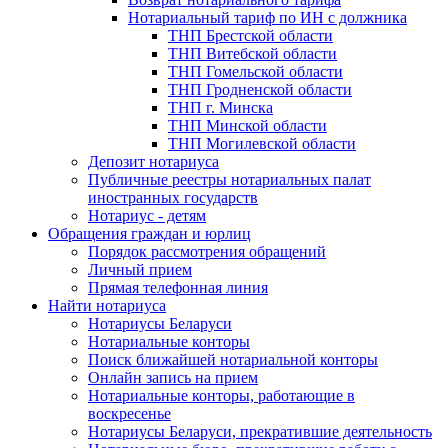
Нотариальный тариф по ИН с должника
ТНП Брестской области
ТНП Витебской области
ТНП Гомельской области
ТНП Гродненской области
ТНП г. Минска
ТНП Минской области
ТНП Могилевской области
Депозит нотариуса
Публичные реестры нотариальных палат
иностранных государств
Нотариус - детям
Обращения граждан и юрлиц
Порядок рассмотрения обращений
Личный прием
Прямая телефонная линия
Найти нотариуса
Нотариусы Беларуси
Нотариальные конторы
Поиск ближайшей нотариальной конторы
Онлайн запись на прием
Нотариальные конторы, работающие в
воскресенье
Нотариусы Беларуси, прекратившие деятельность