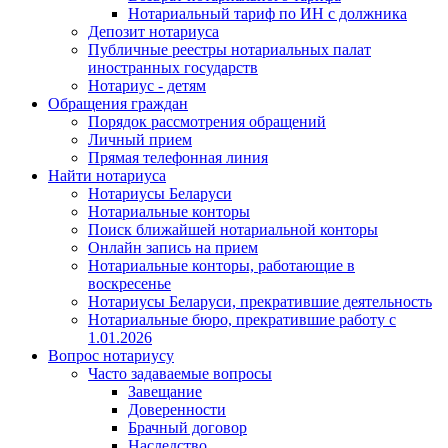
Нотариальный тариф по ИН с должника
Депозит нотариуса
Публичные реестры нотариальных палат
иностранных государств
Нотариус - детям
Обращения граждан
Порядок рассмотрения обращений
Личный прием
Прямая телефонная линия
Найти нотариуса
Нотариусы Беларуси
Нотариальные конторы
Поиск ближайшей нотариальной конторы
Онлайн запись на прием
Нотариальные конторы, работающие в
воскресенье
Нотариусы Беларуси, прекратившие деятельность
Нотариальные бюро, прекратившие работу с
1.01.2026
Вопрос нотариусу
Часто задаваемые вопросы
Завещание
Доверенности
Брачный договор
Наследство