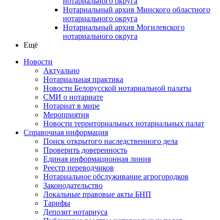
нотариального округа
Нотариальный архив Минского областного
нотариального округа
Нотариальный архив Могилевского
нотариального округа
Ещё
Новости
Актуально
Нотариальная практика
Новости Белорусской нотариальной палаты
СМИ о нотариате
Нотариат в мире
Мероприятия
Новости территориальных нотариальных палат
Справочная информация
Поиск открытого наследственного дела
Проверить доверенность
Единая информационная линия
Реестр переводчиков
Нотариальное обслуживание агрогородков
Законодательство
Локальные правовые акты БНП
Тарифы
Депозит нотариуса