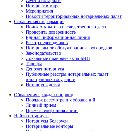
СМИ о нотариате
Нотариат в мире
Мероприятия
Новости территориальных нотариальных палат
Справочная информация
Поиск открытого наследственного дела
Проверить доверенность
Единая информационная линия
Реестр переводчиков
Нотариальное обслуживание агрогородков
Законодательство
Локальные правовые акты БНП
Тарифы
Депозит нотариуса
Публичные реестры нотариальных палат
иностранных государств
Нотариус - детям
Обращения граждан и юрлиц
Порядок рассмотрения обращений
Личный прием
Прямая телефонная линия
Найти нотариуса
Нотариусы Беларуси
Нотариальные конторы