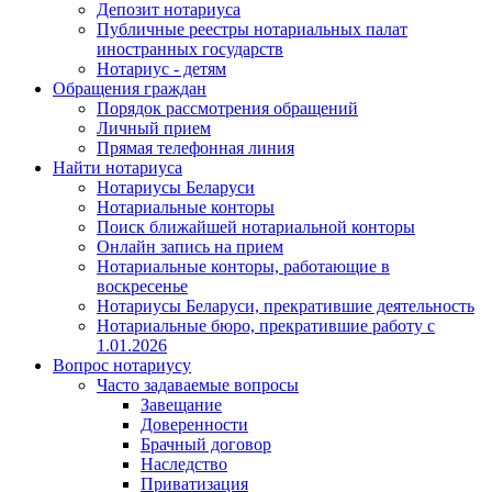
Депозит нотариуса
Публичные реестры нотариальных палат
иностранных государств
Нотариус - детям
Обращения граждан
Порядок рассмотрения обращений
Личный прием
Прямая телефонная линия
Найти нотариуса
Нотариусы Беларуси
Нотариальные конторы
Поиск ближайшей нотариальной конторы
Онлайн запись на прием
Нотариальные конторы, работающие в
воскресенье
Нотариусы Беларуси, прекратившие деятельность
Нотариальные бюро, прекратившие работу с
1.01.2026
Вопрос нотариусу
Часто задаваемые вопросы
Завещание
Доверенности
Брачный договор
Наследство
Приватизация