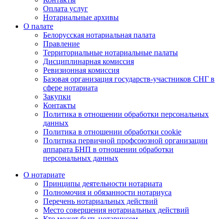
Оплата услуг
Нотариальные архивы
О палате
Белорусская нотариальная палата
Правление
Территориальные нотариальные палаты
Дисциплинарная комиссия
Ревизионная комиссия
Базовая организация государств-участников СНГ в
сфере нотариата
Закупки
Контакты
Политика в отношении обработки персональных
данных
Политика в отношении обработки cookie
Политика первичной профсоюзной организации
аппарата БНП в отношении обработки
персональных данных
О нотариате
Принципы деятельности нотариата
Полномочия и обязанности нотариуса
Перечень нотариальных действий
Место совершения нотариальных действий
Кто может быть нотариусом