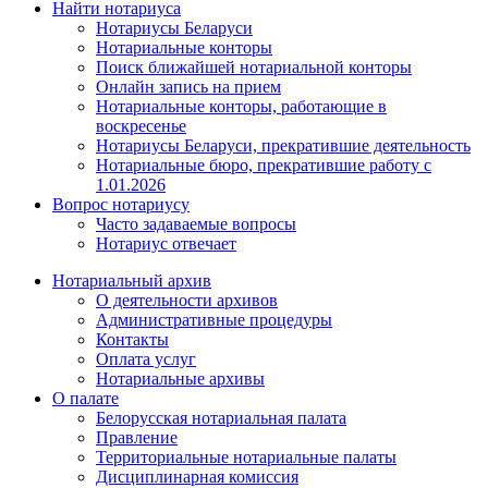
Найти нотариуса
Нотариусы Беларуси
Нотариальные конторы
Поиск ближайшей нотариальной конторы
Онлайн запись на прием
Нотариальные конторы, работающие в
воскресенье
Нотариусы Беларуси, прекратившие деятельность
Нотариальные бюро, прекратившие работу с
1.01.2026
Вопрос нотариусу
Часто задаваемые вопросы
Нотариус отвечает
Нотариальный архив
О деятельности архивов
Административные процедуры
Контакты
Оплата услуг
Нотариальные архивы
О палате
Белорусская нотариальная палата
Правление
Территориальные нотариальные палаты
Дисциплинарная комиссия