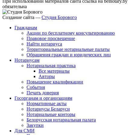
При использовании материалов сайта ссылка на belnotary.by
обязательна
Создание сайта —
Студия Борового
Гражданам
Акции по бесплатному консультированию
Правовое просвещение
Найти нотариуса
Территориальные нотариальные палаты
Обращения граждан и юридических лиц
Нотариусам
Нотариальная практика
Все материалы
Авторы
Повышение квалификации
События
Печать доверия
Госорганам и организациям
Нормативные акты
Нотариусы Беларуси
Нотариальные конторы
Белорусская нотариальная палата
Закупки
Для СМИ