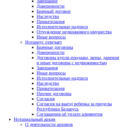
Завещание
Доверенности
Брачный договор
Наследство
Приватизация
Исполнительные надписи
Отчуждение недвижимого имущества
Иные вопросы
Нотариус отвечает
Брачные договоры
Доверенности
Договоры купли-продажи, мены, дарения
и иные договоры с недвижимостью
Завещания
Иные вопросы
Исполнительные надписи
Наследство
Приватизация
Прочие договоры
Согласия
Согласия на выезд ребенка за пределы
Республики Беларусь
Соглашения об уплате алиментов
Нотариальный архив
О деятельности архивов