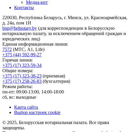
Медиа-кит
Контакты
220030, Республика Беларусь, г. Минск, ул. Красноармейская,
д. 24а, пом 1Н
bnp@belnotary.by
(для корреспонденции в Белорусскую
нотариальную палату, за исключением обращений граждан и
юридических лиц)
Единая информационная линия:
7572
(МТС, A1, Life)
+375 (44) 592-99-27
Горячая линия:
+375 (17) 323-59-34
Общие номера:
+375 (17) 323-38-23
(приемная)
+375 (17) 258-26-83
(бухгалтерия)
Режим работы:
пн-пт: 09:00-13:00, 14:00-18:00
сб, вс: выходные
Карта сайта
Выбор настроек cookie
© 2025, Белорусская нотариальная палата. Все права
защищены.