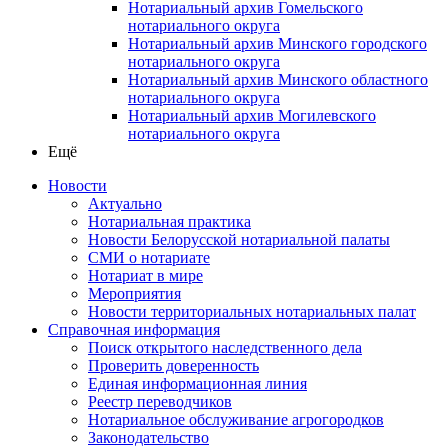
Нотариальный архив Гомельского
нотариального округа
Нотариальный архив Минского городского
нотариального округа
Нотариальный архив Минского областного
нотариального округа
Нотариальный архив Могилевского
нотариального округа
Ещё
Новости
Актуально
Нотариальная практика
Новости Белорусской нотариальной палаты
СМИ о нотариате
Нотариат в мире
Мероприятия
Новости территориальных нотариальных палат
Справочная информация
Поиск открытого наследственного дела
Проверить доверенность
Единая информационная линия
Реестр переводчиков
Нотариальное обслуживание агрогородков
Законодательство