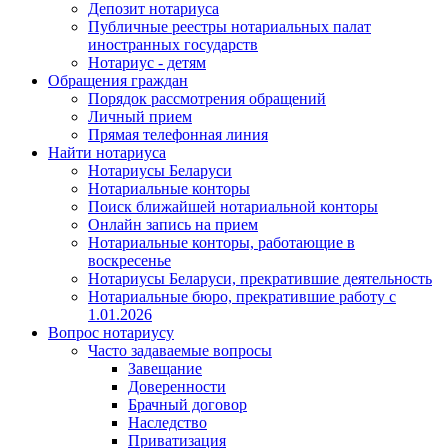
Депозит нотариуса
Публичные реестры нотариальных палат
иностранных государств
Нотариус - детям
Обращения граждан
Порядок рассмотрения обращений
Личный прием
Прямая телефонная линия
Найти нотариуса
Нотариусы Беларуси
Нотариальные конторы
Поиск ближайшей нотариальной конторы
Онлайн запись на прием
Нотариальные конторы, работающие в
воскресенье
Нотариусы Беларуси, прекратившие деятельность
Нотариальные бюро, прекратившие работу с
1.01.2026
Вопрос нотариусу
Часто задаваемые вопросы
Завещание
Доверенности
Брачный договор
Наследство
Приватизация