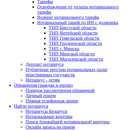
Тарифы
Освобождение от уплаты нотариального
тарифа
Возврат нотариального тарифа
Нотариальный тариф по ИН с должника
ТНП Брестской области
ТНП Витебской области
ТНП Гомельской области
ТНП Гродненской области
ТНП г. Минска
ТНП Минской области
ТНП Могилевской области
Депозит нотариуса
Публичные реестры нотариальных палат
иностранных государств
Нотариус - детям
Обращения граждан и юрлиц
Порядок рассмотрения обращений
Личный прием
Прямая телефонная линия
Найти нотариуса
Нотариусы Беларуси
Нотариальные конторы
Поиск ближайшей нотариальной конторы
Онлайн запись на прием