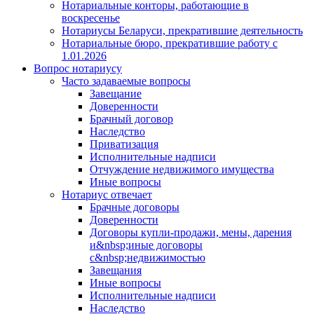
Нотариальные конторы, работающие в
воскресенье
Нотариусы Беларуси, прекратившие деятельность
Нотариальные бюро, прекратившие работу с
1.01.2026
Вопрос нотариусу
Часто задаваемые вопросы
Завещание
Доверенности
Брачный договор
Наследство
Приватизация
Исполнительные надписи
Отчуждение недвижимого имущества
Иные вопросы
Нотариус отвечает
Брачные договоры
Доверенности
Договоры купли-продажи, мены, дарения
и&nbsp;иные договоры
с&nbsp;недвижимостью
Завещания
Иные вопросы
Исполнительные надписи
Наследство