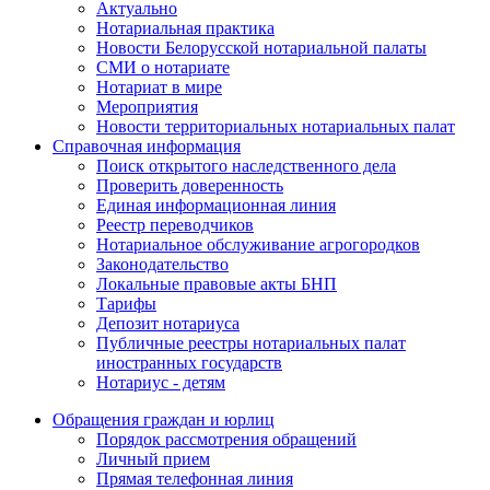
Актуально
Нотариальная практика
Новости Белорусской нотариальной палаты
СМИ о нотариате
Нотариат в мире
Мероприятия
Новости территориальных нотариальных палат
Справочная информация
Поиск открытого наследственного дела
Проверить доверенность
Единая информационная линия
Реестр переводчиков
Нотариальное обслуживание агрогородков
Законодательство
Локальные правовые акты БНП
Тарифы
Депозит нотариуса
Публичные реестры нотариальных палат
иностранных государств
Нотариус - детям
Обращения граждан и юрлиц
Порядок рассмотрения обращений
Личный прием
Прямая телефонная линия