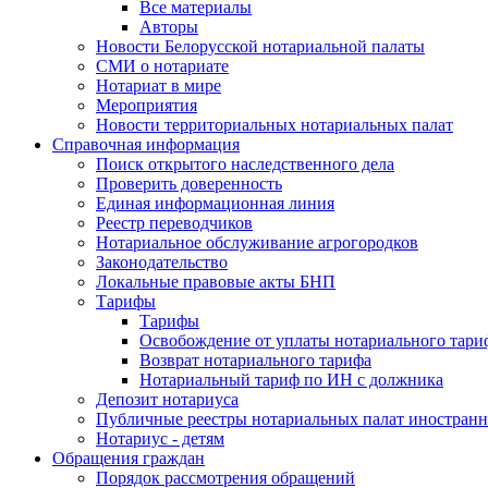
Все материалы
Авторы
Новости Белорусской нотариальной палаты
СМИ о нотариате
Нотариат в мире
Мероприятия
Новости территориальных нотариальных палат
Справочная информация
Поиск открытого наследственного дела
Проверить доверенность
Единая информационная линия
Реестр переводчиков
Нотариальное обслуживание агрогородков
Законодательство
Локальные правовые акты БНП
Тарифы
Тарифы
Освобождение от уплаты нотариального тари
Возврат нотариального тарифа
Нотариальный тариф по ИН с должника
Депозит нотариуса
Публичные реестры нотариальных палат иностранн
Нотариус - детям
Обращения граждан
Порядок рассмотрения обращений