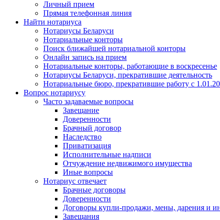
Личный прием
Прямая телефонная линия
Найти нотариуса
Нотариусы Беларуси
Нотариальные конторы
Поиск ближайшей нотариальной конторы
Онлайн запись на прием
Нотариальные конторы, работающие в воскресенье
Нотариусы Беларуси, прекратившие деятельность
Нотариальные бюро, прекратившие работу с 1.01.2
Вопрос нотариусу
Часто задаваемые вопросы
Завещание
Доверенности
Брачный договор
Наследство
Приватизация
Исполнительные надписи
Отчуждение недвижимого имущества
Иные вопросы
Нотариус отвечает
Брачные договоры
Доверенности
Договоры купли-продажи, мены, дарения и и
Завещания