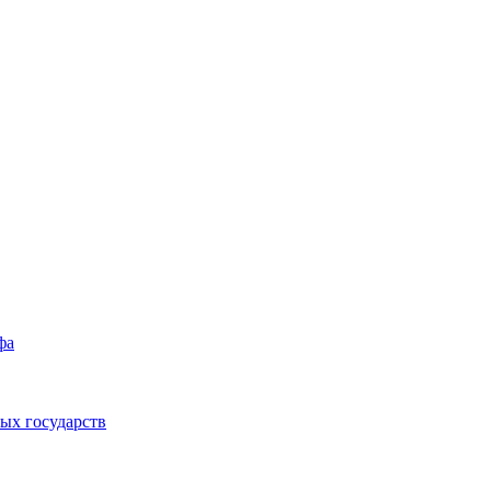
фа
ых государств