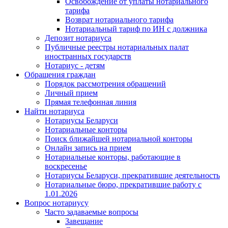
Освобождение от уплаты нотариального
тарифа
Возврат нотариального тарифа
Нотариальный тариф по ИН с должника
Депозит нотариуса
Публичные реестры нотариальных палат
иностранных государств
Нотариус - детям
Обращения граждан
Порядок рассмотрения обращений
Личный прием
Прямая телефонная линия
Найти нотариуса
Нотариусы Беларуси
Нотариальные конторы
Поиск ближайшей нотариальной конторы
Онлайн запись на прием
Нотариальные конторы, работающие в
воскресенье
Нотариусы Беларуси, прекратившие деятельность
Нотариальные бюро, прекратившие работу с
1.01.2026
Вопрос нотариусу
Часто задаваемые вопросы
Завещание