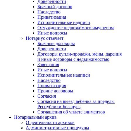
Доверенности
Брачный договор
Наследство
Приватизация
Исполнительные надписи
Отчуждение недвижимого имущества
Иные вопросы
Нотариус отвечает
Брачные договоры
Доверенности
Договоры купли-продажи, мены, дарения
и иные договоры с недвижимостью
Завещания
Иные вопросы
Исполнительные надписи
Наследство
Приватизация
Прочие договоры
Согласия
Согласия на выезд ребенка за пределы
Республики Беларусь
Соглашения об уплате алиментов
Нотариальный архив
О деятельности архивов
Административные процедуры