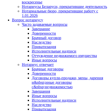
воскресенье
Нотариусы Беларуси, прекратившие деятельность
Нотариальные бюро, прекратившие работу с
1.01.2026
Вопрос нотариусу
Часто задаваемые вопросы
Завещание
Доверенности
Брачный договор
Наследство
Приватизация
Исполнительные надписи
Отчуждение недвижимого имущества
Иные вопросы
Нотариус отвечает
Брачные договоры
Доверенности
Договоры купли-продажи, мены, дарения
и&nbsp;иные договоры
с&nbsp;недвижимостью
Завещания
Иные вопросы
Исполнительные надписи
Наследство
Приватизация