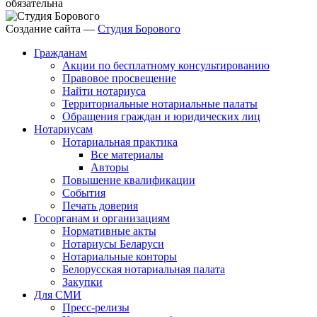
обязательна
Создание сайта —
Студия Борового
Гражданам
Акции по бесплатному консультированию
Правовое просвещение
Найти нотариуса
Территориальные нотариальные палаты
Обращения граждан и юридических лиц
Нотариусам
Нотариальная практика
Все материалы
Авторы
Повышение квалификации
События
Печать доверия
Госорганам и организациям
Нормативные акты
Нотариусы Беларуси
Нотариальные конторы
Белорусская нотариальная палата
Закупки
Для СМИ
Пресс-релизы