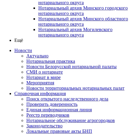
нотариального округа
Нотариальный архив Минского городского
нотариального округа
Нотариальный архив Минского областного
нотариального округа
Нотариальный архив Могилевского
нотариального округа
Ещё
Новости
Актуально
Нотариальная практика
Новости Белорусской нотариальной палаты
СМИ о нотариате
Нотариат в мире
Мероприятия
Новости территориальных нотариальных палат
Справочная информация
Поиск открытого наследственного дела
Проверить доверенность
Единая информационная линия
Реестр переводчиков
Нотариальное обслуживание агрогородков
Законодательство
Локальные правовые акты БНП