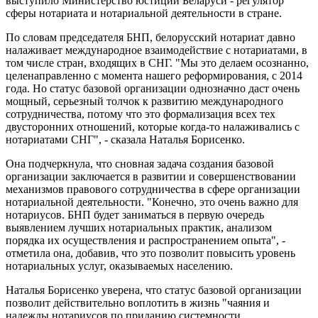
выступило Министерство юстиции Беларуси - регулятор
сферы нотариата и нотариальной деятельности в стране.
По словам председателя БНП, белорусский нотариат давно
налаживает международное взаимодействие с нотариатами, в
том числе стран, входящих в СНГ. "Мы это делаем осознанно,
целенаправленно с момента нашего реформирования, с 2014
года. Но статус базовой организации однозначно даст очень
мощный, серьезный толчок к развитию международного
сотрудничества, потому что это формализация всех тех
двусторонних отношений, которые когда-то налаживались с
нотариатами СНГ", - сказала Наталья Борисенко.
Она подчеркнула, что сновная задача создания базовой
организации заключается в развитии и совершенствовании
механизмов правового сотрудничества в сфере организации
нотариальной деятельности. "Конечно, это очень важно для
нотариусов. БНП будет заниматься в первую очередь
выявлением лучших нотариальных практик, анализом
порядка их осуществления и распространением опыта", -
отметила она, добавив, что это позволит повысить уровень
нотариальных услуг, оказываемых населению.
Наталья Борисенко уверена, что статус базовой организации
позволит действительно воплотить в жизнь "чаяния и
надежды нотариусов по приданию системности