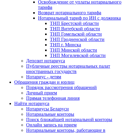
Освобождение от уплаты нотариального
тарифа
Возврат нотариального тарифа
Нотариальный тариф по ИН с должника
ТНП Брестской области
ТНП Витебской области
ТНП Гомельской области
ТНП Гродненской области
ТНП г. Минска
ТНП Минской области
ТНП Могилевской области
Депозит нотариуса
Публичные реестры нотариальных палат
иностранных государств
Нотариус - детям
Обращения граждан и юрлиц
Порядок рассмотрения обращений
Личный прием
Прямая телефонная линия
Найти нотариуса
Нотариусы Беларуси
Нотариальные конторы
Поиск ближайшей нотариальной конторы
Онлайн запись на прием
Нотариальные конторы, работающие в