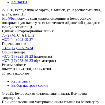
Контакты
220030, Республика Беларусь, г. Минск, ул. Красноармейская,
д. 24а, пом 1Н
bnp@belnotary.by
(для корреспонденции в Белорусскую
нотариальную палату, за исключением обращений граждан и
юридических лиц)
Единая информационная линия:
7572
(МТС, A1, Life)
+375 (44) 592-99-27
Горячая линия:
+375 (17) 323-59-34
Общие номера:
+375 (17) 323-38-23
(приемная)
+375 (17) 258-26-83
(бухгалтерия)
Режим работы:
пн-пт: 09:00-13:00, 14:00-18:00
сб, вс: выходные
Карта сайта
Выбор настроек cookie
© 2025, Белорусская нотариальная палата. Все права
защищены.
При использовании материалов сайта ссылка на belnotary.by