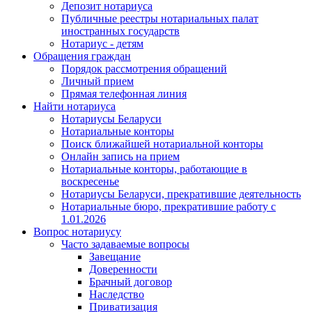
Депозит нотариуса
Публичные реестры нотариальных палат
иностранных государств
Нотариус - детям
Обращения граждан
Порядок рассмотрения обращений
Личный прием
Прямая телефонная линия
Найти нотариуса
Нотариусы Беларуси
Нотариальные конторы
Поиск ближайшей нотариальной конторы
Онлайн запись на прием
Нотариальные конторы, работающие в
воскресенье
Нотариусы Беларуси, прекратившие деятельность
Нотариальные бюро, прекратившие работу с
1.01.2026
Вопрос нотариусу
Часто задаваемые вопросы
Завещание
Доверенности
Брачный договор
Наследство
Приватизация