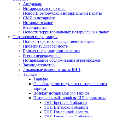
Актуально
Нотариальная практика
Новости Белорусской нотариальной палаты
СМИ о нотариате
Нотариат в мире
Мероприятия
Новости территориальных нотариальных палат
Справочная информация
Поиск открытого наследственного дела
Проверить доверенность
Единая информационная линия
Реестр переводчиков
Нотариальное обслуживание агрогородков
Законодательство
Локальные правовые акты БНП
Тарифы
Тарифы
Освобождение от уплаты нотариального
тарифа
Возврат нотариального тарифа
Нотариальный тариф по ИН с должника
ТНП Брестской области
ТНП Витебской области
ТНП Гомельской области
ТНП Гродненской области