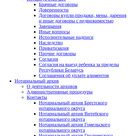
Брачные договоры
Доверенности
Договоры купли-продажи, мены, дарения
и иные договоры с недвижимостью
Завещания
Иные вопросы
Исполнительные надписи
Наследство
Приватизация
Прочие договоры
Согласия
Согласия на выезд ребенка за пределы
Республики Беларусь
Соглашения об уплате алиментов
Нотариальный архив
О деятельности архивов
Административные процедуры
Контакты
Нотариальный архив Брестского
нотариального округа
Нотариальный архив Витебского
нотариального округа
Нотариальный архив Гомельского
нотариального округа
Нотариальный архив Гродненского