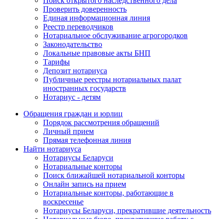
Поиск открытого наследственного дела
Проверить доверенность
Единая информационная линия
Реестр переводчиков
Нотариальное обслуживание агрогородков
Законодательство
Локальные правовые акты БНП
Тарифы
Депозит нотариуса
Публичные реестры нотариальных палат
иностранных государств
Нотариус - детям
Обращения граждан и юрлиц
Порядок рассмотрения обращений
Личный прием
Прямая телефонная линия
Найти нотариуса
Нотариусы Беларуси
Нотариальные конторы
Поиск ближайшей нотариальной конторы
Онлайн запись на прием
Нотариальные конторы, работающие в
воскресенье
Нотариусы Беларуси, прекратившие деятельность