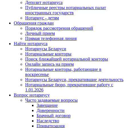
Депозит нотариуса
Публичные реестры нотариальных палат
иностранных государств
Нотариус - детям
Обращения граждан
Порядок рассмотрения обращений
Личный прием
Прямая телефонная линия
Найти нотариуса
Нотариусы Беларуси
Нотариальные конторы
Поиск ближайшей нотариальной конторы
Онлайн запись на прием
Нотариальные конторы, работающие в
воскресенье
Нотариусы Беларуси, прекратившие деятельность
Нотариальные бюро, прекратившие работу с
1.01.2026
Вопрос нотариусу
Часто задаваемые вопросы
Завещание
Доверенности
Брачный договор
Наследство
Приватизация