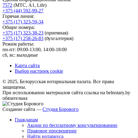
7572
(МТС, A1, Life)
+375 (44) 592-99-27
Горячая линия:
+375 (17) 323-59-34
Общие номера:
+375 (17) 323-38-23
(приемная)
+375 (17) 258-26-83
(бухгалтерия)
Режим работы:
пн-пт: 09:00-13:00, 14:00-18:00
сб, вс: выходные
Карта сайта
Выбор настроек cookie
© 2025, Белорусская нотариальная палата. Все права
защищены.
При использовании материалов сайта ссылка на belnotary.by
обязательна
Создание сайта —
Студия Борового
Гражданам
Акции по бесплатному консультированию
Правовое просвещение
Найти нотариуса