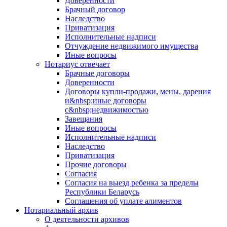
Доверенности
Брачный договор
Наследство
Приватизация
Исполнительные надписи
Отчуждение недвижимого имущества
Иные вопросы
Нотариус отвечает
Брачные договоры
Доверенности
Договоры купли-продажи, мены, дарения
и&nbsp;иные договоры
с&nbsp;недвижимостью
Завещания
Иные вопросы
Исполнительные надписи
Наследство
Приватизация
Прочие договоры
Согласия
Согласия на выезд ребенка за пределы
Республики Беларусь
Соглашения об уплате алиментов
Нотариальный архив
О деятельности архивов