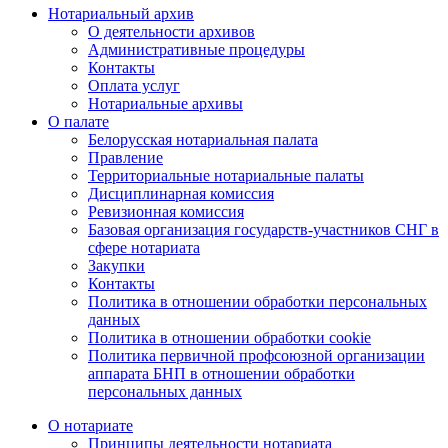
Нотариальный архив
О деятельности архивов
Административные процедуры
Контакты
Оплата услуг
Нотариальные архивы
О палате
Белорусская нотариальная палата
Правление
Территориальные нотариальные палаты
Дисциплинарная комиссия
Ревизионная комиссия
Базовая организация государств-участников СНГ в
сфере нотариата
Закупки
Контакты
Политика в отношении обработки персональных
данных
Политика в отношении обработки cookie
Политика первичной профсоюзной организации
аппарата БНП в отношении обработки
персональных данных
О нотариате
Принципы деятельности нотариата