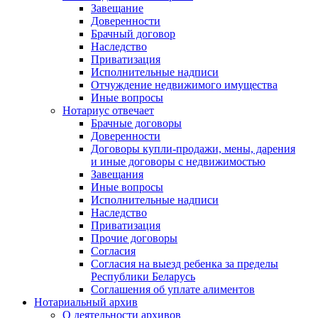
Завещание
Доверенности
Брачный договор
Наследство
Приватизация
Исполнительные надписи
Отчуждение недвижимого имущества
Иные вопросы
Нотариус отвечает
Брачные договоры
Доверенности
Договоры купли-продажи, мены, дарения
и иные договоры с недвижимостью
Завещания
Иные вопросы
Исполнительные надписи
Наследство
Приватизация
Прочие договоры
Согласия
Согласия на выезд ребенка за пределы
Республики Беларусь
Соглашения об уплате алиментов
Нотариальный архив
О деятельности архивов