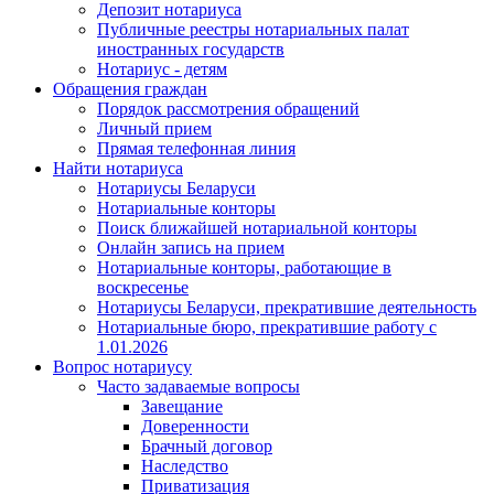
Депозит нотариуса
Публичные реестры нотариальных палат
иностранных государств
Нотариус - детям
Обращения граждан
Порядок рассмотрения обращений
Личный прием
Прямая телефонная линия
Найти нотариуса
Нотариусы Беларуси
Нотариальные конторы
Поиск ближайшей нотариальной конторы
Онлайн запись на прием
Нотариальные конторы, работающие в
воскресенье
Нотариусы Беларуси, прекратившие деятельность
Нотариальные бюро, прекратившие работу с
1.01.2026
Вопрос нотариусу
Часто задаваемые вопросы
Завещание
Доверенности
Брачный договор
Наследство
Приватизация