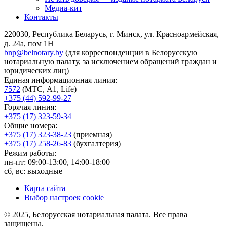
Медиа-кит
Контакты
220030, Республика Беларусь, г. Минск, ул. Красноармейская,
д. 24а, пом 1Н
bnp@belnotary.by
(для корреспонденции в Белорусскую
нотариальную палату, за исключением обращений граждан и
юридических лиц)
Единая информационная линия:
7572
(МТС, A1, Life)
+375 (44) 592-99-27
Горячая линия:
+375 (17) 323-59-34
Общие номера:
+375 (17) 323-38-23
(приемная)
+375 (17) 258-26-83
(бухгалтерия)
Режим работы:
пн-пт: 09:00-13:00, 14:00-18:00
сб, вс: выходные
Карта сайта
Выбор настроек cookie
© 2025, Белорусская нотариальная палата. Все права
защищены.