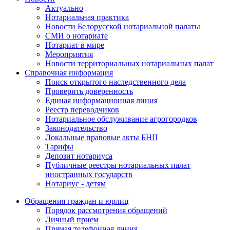
Актуально
Нотариальная практика
Новости Белорусской нотариальной палаты
СМИ о нотариате
Нотариат в мире
Мероприятия
Новости территориальных нотариальных палат
Справочная информация
Поиск открытого наследственного дела
Проверить доверенность
Единая информационная линия
Реестр переводчиков
Нотариальное обслуживание агрогородков
Законодательство
Локальные правовые акты БНП
Тарифы
Депозит нотариуса
Публичные реестры нотариальных палат
иностранных государств
Нотариус - детям
Обращения граждан и юрлиц
Порядок рассмотрения обращений
Личный прием
Прямая телефонная линия