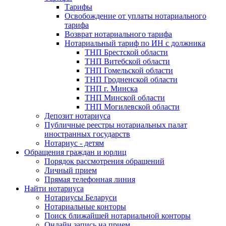
Тарифы
Освобождение от уплаты нотариального
тарифа
Возврат нотариального тарифа
Нотариальный тариф по ИН с должника
ТНП Брестской области
ТНП Витебской области
ТНП Гомельской области
ТНП Гродненской области
ТНП г. Минска
ТНП Минской области
ТНП Могилевской области
Депозит нотариуса
Публичные реестры нотариальных палат
иностранных государств
Нотариус - детям
Обращения граждан и юрлиц
Порядок рассмотрения обращений
Личный прием
Прямая телефонная линия
Найти нотариуса
Нотариусы Беларуси
Нотариальные конторы
Поиск ближайшей нотариальной конторы
Онлайн запись на прием