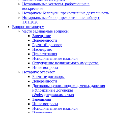
Нотариальные конторы, работающие в
воскресенье
Нотариусы Беларуси, прекратившие деятельность
Нотариальные бюро, прекратившие работу с
1.01.2026
Вопрос нотариусу
Часто задаваемые вопросы
Завещание
Доверенности
Брачный договор
Наследство
Приватизация
Исполнительные надписи
Отчуждение недвижимого имущества
Иные вопросы
Нотариус отвечает
Брачные договоры
Доверенности
Договоры купли-продажи, мены, дарения
и&nbsp;иные договоры
с&nbsp;недвижимостью
Завещания
Иные вопросы
Исполнительные надписи
Наследство