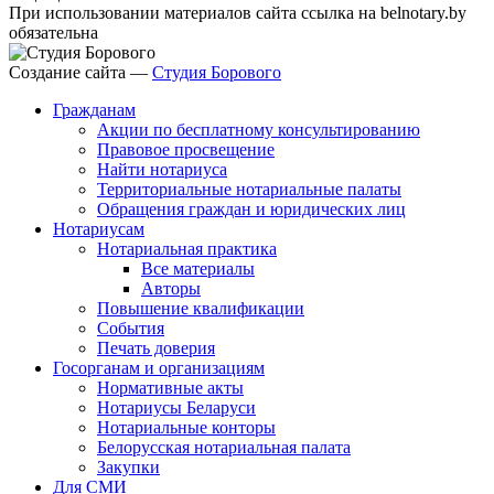
При использовании материалов сайта ссылка на belnotary.by
обязательна
Создание сайта —
Студия Борового
Гражданам
Акции по бесплатному консультированию
Правовое просвещение
Найти нотариуса
Территориальные нотариальные палаты
Обращения граждан и юридических лиц
Нотариусам
Нотариальная практика
Все материалы
Авторы
Повышение квалификации
События
Печать доверия
Госорганам и организациям
Нормативные акты
Нотариусы Беларуси
Нотариальные конторы
Белорусская нотариальная палата
Закупки
Для СМИ