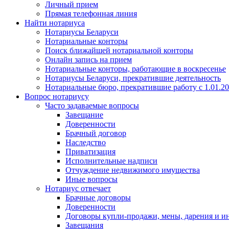
Личный прием
Прямая телефонная линия
Найти нотариуса
Нотариусы Беларуси
Нотариальные конторы
Поиск ближайшей нотариальной конторы
Онлайн запись на прием
Нотариальные конторы, работающие в воскресенье
Нотариусы Беларуси, прекратившие деятельность
Нотариальные бюро, прекратившие работу с 1.01.2
Вопрос нотариусу
Часто задаваемые вопросы
Завещание
Доверенности
Брачный договор
Наследство
Приватизация
Исполнительные надписи
Отчуждение недвижимого имущества
Иные вопросы
Нотариус отвечает
Брачные договоры
Доверенности
Договоры купли-продажи, мены, дарения и и
Завещания