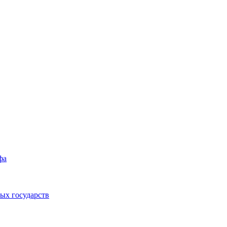
фа
ых государств