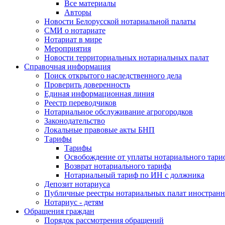
Все материалы
Авторы
Новости Белорусской нотариальной палаты
СМИ о нотариате
Нотариат в мире
Мероприятия
Новости территориальных нотариальных палат
Справочная информация
Поиск открытого наследственного дела
Проверить доверенность
Единая информационная линия
Реестр переводчиков
Нотариальное обслуживание агрогородков
Законодательство
Локальные правовые акты БНП
Тарифы
Тарифы
Освобождение от уплаты нотариального тари
Возврат нотариального тарифа
Нотариальный тариф по ИН с должника
Депозит нотариуса
Публичные реестры нотариальных палат иностранн
Нотариус - детям
Обращения граждан
Порядок рассмотрения обращений