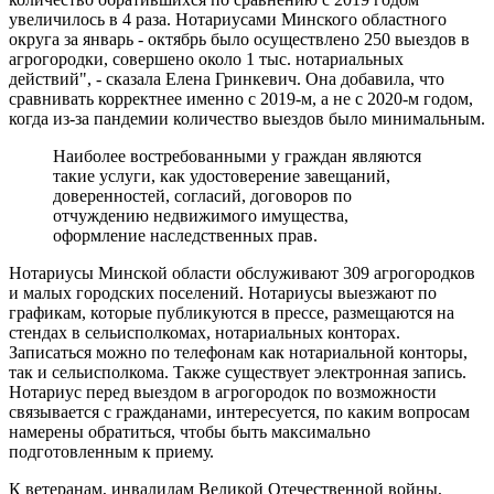
увеличилось в 4 раза. Нотариусами Минского областного
округа за январь - октябрь было осуществлено 250 выездов в
агрогородки, совершено около 1 тыс. нотариальных
действий", - сказала Елена Гринкевич. Она добавила, что
сравнивать корректнее именно с 2019-м, а не с 2020-м годом,
когда из-за пандемии количество выездов было минимальным.
Наиболее востребованными у граждан являются
такие услуги, как удостоверение завещаний,
доверенностей, согласий, договоров по
отчуждению недвижимого имущества,
оформление наследственных прав.
Нотариусы Минской области обслуживают 309 агрогородков
и малых городских поселений. Нотариусы выезжают по
графикам, которые публикуются в прессе, размещаются на
стендах в сельисполкомах, нотариальных конторах.
Записаться можно по телефонам как нотариальной конторы,
так и сельисполкома. Также существует электронная запись.
Нотариус перед выездом в агрогородок по возможности
связывается с гражданами, интересуется, по каким вопросам
намерены обратиться, чтобы быть максимально
подготовленным к приему.
К ветеранам, инвалидам Великой Отечественной войны,