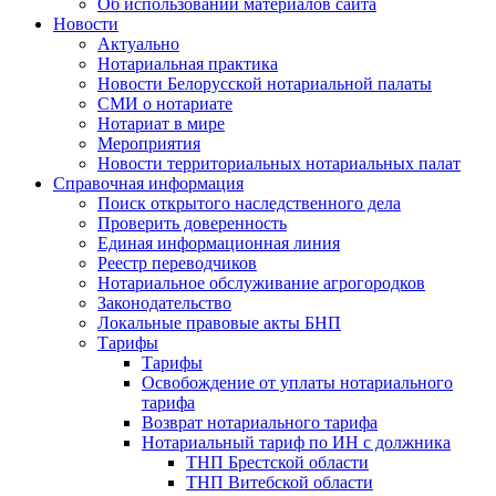
Об использовании материалов сайта
Новости
Актуально
Нотариальная практика
Новости Белорусской нотариальной палаты
СМИ о нотариате
Нотариат в мире
Мероприятия
Новости территориальных нотариальных палат
Справочная информация
Поиск открытого наследственного дела
Проверить доверенность
Единая информационная линия
Реестр переводчиков
Нотариальное обслуживание агрогородков
Законодательство
Локальные правовые акты БНП
Тарифы
Тарифы
Освобождение от уплаты нотариального
тарифа
Возврат нотариального тарифа
Нотариальный тариф по ИН с должника
ТНП Брестской области
ТНП Витебской области