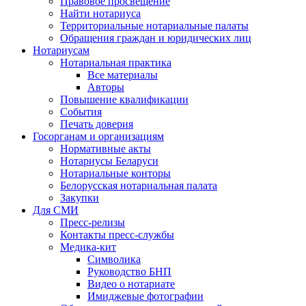
Правовое просвещение
Найти нотариуса
Территориальные нотариальные палаты
Обращения граждан и юридических лиц
Нотариусам
Нотариальная практика
Все материалы
Авторы
Повышение квалификации
События
Печать доверия
Госорганам и организациям
Нормативные акты
Нотариусы Беларуси
Нотариальные конторы
Белорусская нотариальная палата
Закупки
Для СМИ
Пресс-релизы
Контакты пресс-службы
Медика-кит
Символика
Руководство БНП
Видео о нотариате
Имиджевые фотографии