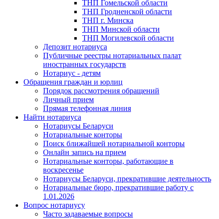
ТНП Гомельской области
ТНП Гродненской области
ТНП г. Минска
ТНП Минской области
ТНП Могилевской области
Депозит нотариуса
Публичные реестры нотариальных палат
иностранных государств
Нотариус - детям
Обращения граждан и юрлиц
Порядок рассмотрения обращений
Личный прием
Прямая телефонная линия
Найти нотариуса
Нотариусы Беларуси
Нотариальные конторы
Поиск ближайшей нотариальной конторы
Онлайн запись на прием
Нотариальные конторы, работающие в
воскресенье
Нотариусы Беларуси, прекратившие деятельность
Нотариальные бюро, прекратившие работу с
1.01.2026
Вопрос нотариусу
Часто задаваемые вопросы