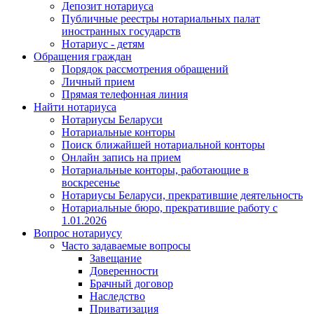
Депозит нотариуса
Публичные реестры нотариальных палат
иностранных государств
Нотариус - детям
Обращения граждан
Порядок рассмотрения обращений
Личный прием
Прямая телефонная линия
Найти нотариуса
Нотариусы Беларуси
Нотариальные конторы
Поиск ближайшей нотариальной конторы
Онлайн запись на прием
Нотариальные конторы, работающие в
воскресенье
Нотариусы Беларуси, прекратившие деятельность
Нотариальные бюро, прекратившие работу с
1.01.2026
Вопрос нотариусу
Часто задаваемые вопросы
Завещание
Доверенности
Брачный договор
Наследство
Приватизация