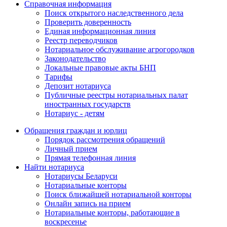
Справочная информация
Поиск открытого наследственного дела
Проверить доверенность
Единая информационная линия
Реестр переводчиков
Нотариальное обслуживание агрогородков
Законодательство
Локальные правовые акты БНП
Тарифы
Депозит нотариуса
Публичные реестры нотариальных палат
иностранных государств
Нотариус - детям
Обращения граждан и юрлиц
Порядок рассмотрения обращений
Личный прием
Прямая телефонная линия
Найти нотариуса
Нотариусы Беларуси
Нотариальные конторы
Поиск ближайшей нотариальной конторы
Онлайн запись на прием
Нотариальные конторы, работающие в
воскресенье