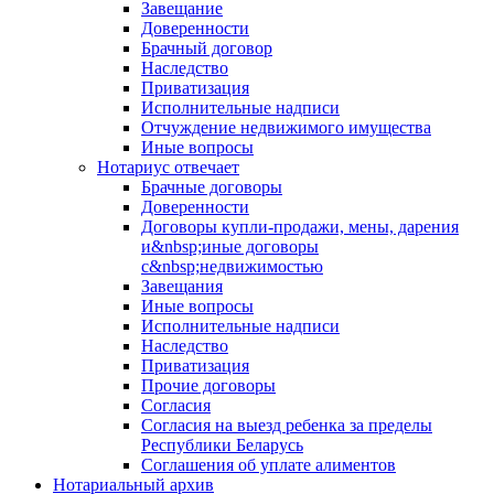
Завещание
Доверенности
Брачный договор
Наследство
Приватизация
Исполнительные надписи
Отчуждение недвижимого имущества
Иные вопросы
Нотариус отвечает
Брачные договоры
Доверенности
Договоры купли-продажи, мены, дарения
и&nbsp;иные договоры
с&nbsp;недвижимостью
Завещания
Иные вопросы
Исполнительные надписи
Наследство
Приватизация
Прочие договоры
Согласия
Согласия на выезд ребенка за пределы
Республики Беларусь
Соглашения об уплате алиментов
Нотариальный архив