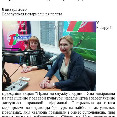
8 января 2020
Белорусская нотариальная палата
У
Беларусі
праходзіць акцыя “Права на службу людзям”. Яна накіравана
на павышэнне прававой культуры насельніцтва і забеспячэнне
даступнасці прававой інфармацыі. Спецыяльна да гэтага
мерапрыемства выдаюцца брашуры па найбольш актуальных
праблемах, якія хвалюць грамадзян і бізнэс супольнасць, пры
гэтым тэмы не паўтараюцца. Сёлета па 18-ці актуальных