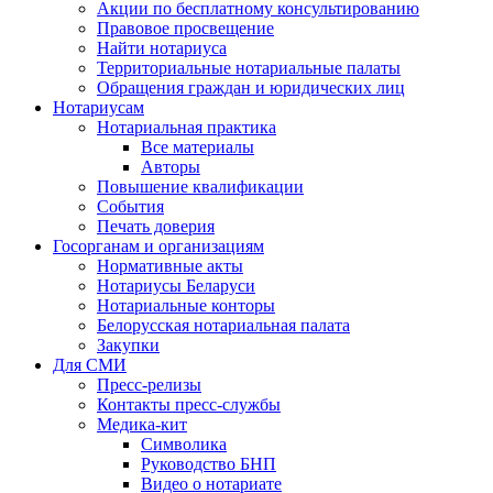
Акции по бесплатному консультированию
Правовое просвещение
Найти нотариуса
Территориальные нотариальные палаты
Обращения граждан и юридических лиц
Нотариусам
Нотариальная практика
Все материалы
Авторы
Повышение квалификации
События
Печать доверия
Госорганам и организациям
Нормативные акты
Нотариусы Беларуси
Нотариальные конторы
Белорусская нотариальная палата
Закупки
Для СМИ
Пресс-релизы
Контакты пресс-службы
Медика-кит
Символика
Руководство БНП
Видео о нотариате