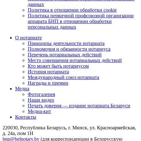
данных
Политика в отношении обработки cookie
Политика первичной профсоюзной организации
аппарата БНП в отношении обработки
персональных данных
О нотариате
Принципы деятельности нотариата
Полномочия и обязанности нотариуса
Перечень нотариальных действий
Место совершения нотариальных действий
Кто может быть нотариусом
История нотариата
Международный союз нотариата
Награды и премии
Медиа
Фотогалерея
Наши видео
Печать доверия — издание нотариата Беларуси
Медиа-кит
Контакты
220030, Республика Беларусь, г. Минск, ул. Красноармейская,
д. 24а, пом 1Н
bnp@belnotary.by
(для корреспонденции в Белорусскую