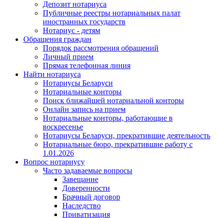
Депозит нотариуса
Публичные реестры нотариальных палат
иностранных государств
Нотариус - детям
Обращения граждан
Порядок рассмотрения обращений
Личный прием
Прямая телефонная линия
Найти нотариуса
Нотариусы Беларуси
Нотариальные конторы
Поиск ближайшей нотариальной конторы
Онлайн запись на прием
Нотариальные конторы, работающие в
воскресенье
Нотариусы Беларуси, прекратившие деятельность
Нотариальные бюро, прекратившие работу с
1.01.2026
Вопрос нотариусу
Часто задаваемые вопросы
Завещание
Доверенности
Брачный договор
Наследство
Приватизация