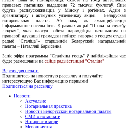
прававых пытаннях выдадзена 72 тысячы буклетаў. Яны
будуць распаўсюджвацца ў Мінску і рэгіёнах. Адзін з
арганізатараў і актыўных удзельнікаў акцыі – Беларуская
натарыяльная палата. Аб тым, як ажыццяўляецца
інфармаванне насельніцтва ў рамках акцыі “Права на службу
людзям”, якая наогул работа парводзіцца натарыятам па
прававой адукацыі грамадзян пойдзе гаворка з госцем студыі
радыё "Сталiца"– старшынёй Беларускай натарыяльнай
палаты – Наталляй Барысенка.
Запiс эфiра праграммы "Сталiчны госць" ў найблiжэйшы час
будзе размешчаны на
сайце радыёстанцыi "Сталiца"
Версия для печати
Подпишитесь на новостную рассылку и получайте
интересующую Вас информацию первыми!
Подписаться на рассылку
Новости
Актуально
Нотариальная практика
Новости Белорусской нотариальной палаты
СМИ о нотариате
Нотариат в мире
Мероприятия