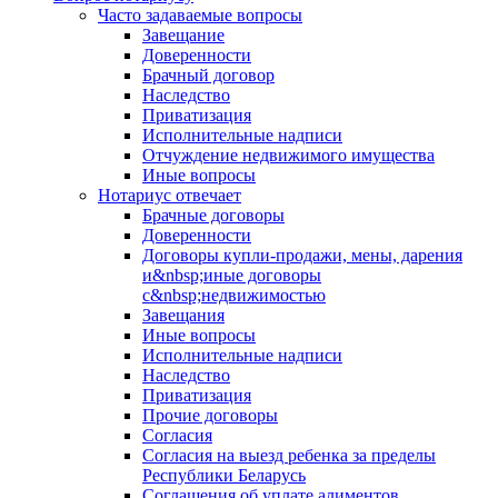
Часто задаваемые вопросы
Завещание
Доверенности
Брачный договор
Наследство
Приватизация
Исполнительные надписи
Отчуждение недвижимого имущества
Иные вопросы
Нотариус отвечает
Брачные договоры
Доверенности
Договоры купли-продажи, мены, дарения
и&nbsp;иные договоры
с&nbsp;недвижимостью
Завещания
Иные вопросы
Исполнительные надписи
Наследство
Приватизация
Прочие договоры
Согласия
Согласия на выезд ребенка за пределы
Республики Беларусь
Соглашения об уплате алиментов