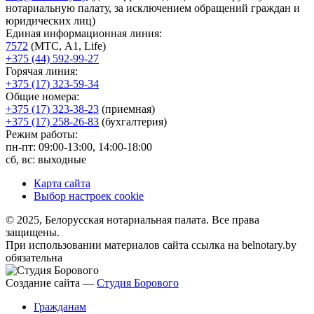
нотариальную палату, за исключением обращений граждан и
юридических лиц)
Единая информационная линия:
7572
(МТС, A1, Life)
+375 (44) 592-99-27
Горячая линия:
+375 (17) 323-59-34
Общие номера:
+375 (17) 323-38-23
(приемная)
+375 (17) 258-26-83
(бухгалтерия)
Режим работы:
пн-пт: 09:00-13:00, 14:00-18:00
сб, вс: выходные
Карта сайта
Выбор настроек cookie
© 2025, Белорусская нотариальная палата. Все права
защищены.
При использовании материалов сайта ссылка на belnotary.by
обязательна
Создание сайта —
Студия Борового
Гражданам