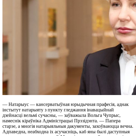
— Натарыус — кансерватыўная юрыдычная прафесія, аднак
інстытут натарыяту з пункту гледжання інавацыйнай
дзейнасці вельмі сучасны, — заўважыла Вольга Чупрыс,
намеснік кіраўніка Адміністрацыі Прэзідэнта. — Папера
старэе, а многія натарыяльныя дакументы, захоўваюцца вечна.
Адпаведна, неабходна іх асучасніць, каб яны былі даступныя