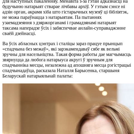
для наступных пакаленняў. Менавіта з-за гэтай адказнасці на
будучыню натарыят стварае лічбавы архіў. У гэтым сэнсе ні
адзін орган, акрамя хіба што гістарычных музеяў ці бібліятэк,
не можа параўнацца з натарыятам. Па пытаннях
узаемадзеяння з дзяржорганамі і грамадзянамі натарыят
таксама наперадзе ўсіх і забяспечвае анлайн-суправаджэнне
сваёй дзейнасці.
Ва ўсіх абласных цэнтрах і сталіцы зараз працуе прынцып
«спадчына без межаў», які зарэкамендаваў сябе як вельмі
зручны для насельніцтва. Такая форма работы дае магчымасць
звярнуцца да любога натарыуса акругі ў зручным для
спадчынніка месцы, незалежна ад апошняга месца рэгістрацыі
спадчынадаўца, расказала Наталля Барысенка, старшыня
Беларускай натарыяльнай палаты: