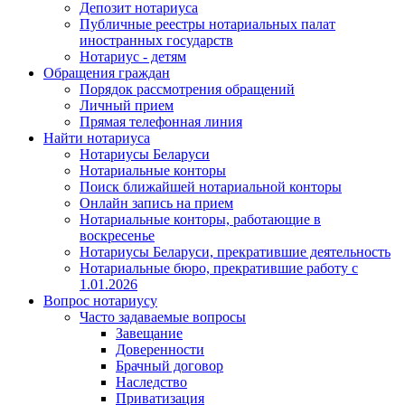
Депозит нотариуса
Публичные реестры нотариальных палат
иностранных государств
Нотариус - детям
Обращения граждан
Порядок рассмотрения обращений
Личный прием
Прямая телефонная линия
Найти нотариуса
Нотариусы Беларуси
Нотариальные конторы
Поиск ближайшей нотариальной конторы
Онлайн запись на прием
Нотариальные конторы, работающие в
воскресенье
Нотариусы Беларуси, прекратившие деятельность
Нотариальные бюро, прекратившие работу с
1.01.2026
Вопрос нотариусу
Часто задаваемые вопросы
Завещание
Доверенности
Брачный договор
Наследство
Приватизация