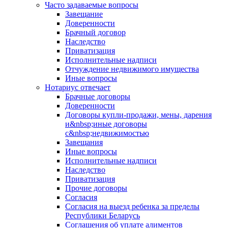
Часто задаваемые вопросы
Завещание
Доверенности
Брачный договор
Наследство
Приватизация
Исполнительные надписи
Отчуждение недвижимого имущества
Иные вопросы
Нотариус отвечает
Брачные договоры
Доверенности
Договоры купли-продажи, мены, дарения
и&nbsp;иные договоры
с&nbsp;недвижимостью
Завещания
Иные вопросы
Исполнительные надписи
Наследство
Приватизация
Прочие договоры
Согласия
Согласия на выезд ребенка за пределы
Республики Беларусь
Соглашения об уплате алиментов