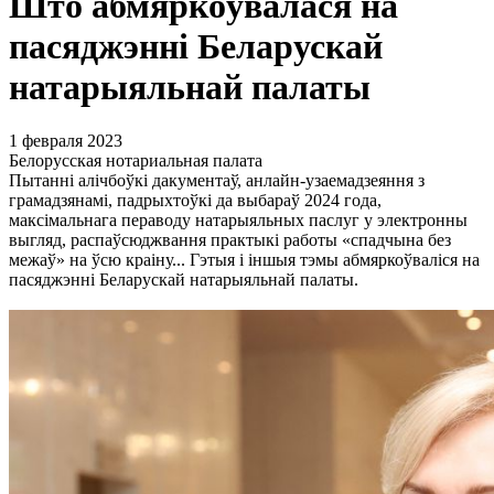
Што абмяркоўвалася на
пасяджэнні Беларускай
натарыяльнай палаты
1 февраля 2023
Белорусская нотариальная палата
Пытанні алічбоўкі дакументаў, анлайн-узаемадзеяння з
грамадзянамі, падрыхтоўкі да выбараў 2024 года,
максімальнага пераводу натарыяльных паслуг у электронны
выгляд, распаўсюджвання практыкі работы «спадчына без
межаў» на ўсю краіну... Гэтыя і іншыя тэмы абмяркоўваліся на
пасяджэнні Беларускай натарыяльнай палаты.