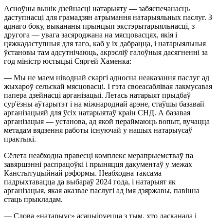
Асноўны вынік дзейнасці натарыяту — забяспечанасць
даступнасці для грамадзян атрымання натарыяльных паслуг. З
аднаго боку, выкананы прынцып экстэрытарыяльнасці, з
другога — увага засяроджана на мясцовасцях, якія і
цяжкадаступныя для таго, каб у іх дабрацца, і натарыяльныя
ўстановы там адсутнічаюць, акрэсліў галоўныя дасягненні за
год міністр юстыцыі Сяргей Хаменка:
— Мы не маем ніводнай скаргі адносна неаказання паслуг ад
жыхароў сельскай мясцовасці. І гэта своеасаблівая лакмусавая
папера дзейнасці арганізацыі. Летась натарыят прыдбаў
сур'ёзны аўтарытэт і на міжнароднай арэне, стаўшы базавай
арганізацыяй для ўсіх натарыятаў краін СНД. А базавая
арганізацыя — установа, ад якой пераймаюць вопыт, вучацца
метадам вядзення работы існуючай у нашых натарыусаў
практыкі.
Сёлета неабходна правесці комплекс мерапрыемстваў па
завяршэнні распрацоўкі і прыняцця дакументаў у межах
Канстытуцыйнай рэформы. Неабходна таксама
падрыхтавацца да выбараў 2024 года, і натарыят як
арганізацыя, якая аказвае паслугі ад імя дзяржавы, павінна
стаць прыкладам.
— Слова «натарыус» асацыіруецца з тым, хто дасканала і