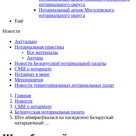
нотариального округа
Нотариальный архив Могилевского
нотариального округа
Ещё
Новости
Актуально
Нотариальная практика
Все материалы
Авторы
Новости Белорусской нотариальной палаты
СМИ о нотариате
Нотариат в мире
Мероприятия
Новости территориальных нотариальных палат
Главная
Новости
СМИ о нотариате
Белорусская нотариальная палата
Што абмяркоўвалася на пасяджэнні Беларускай
натарыяльнай ...