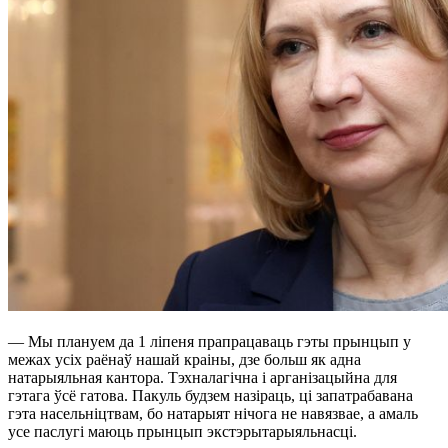
— Мы плануем да 1 ліпеня прапрацаваць гэты прынцып у
межах усіх раёнаў нашай краіны, дзе больш як адна
натарыяльная кантора. Тэхналагічна і арганізацыйна для
гэтага ўсё гатова. Пакуль будзем назіраць, ці запатрабавана
гэта насельніцтвам, бо натарыят нічога не навязвае, а амаль
усе паслугі маюць прынцып экстэрытарыяльнасці.