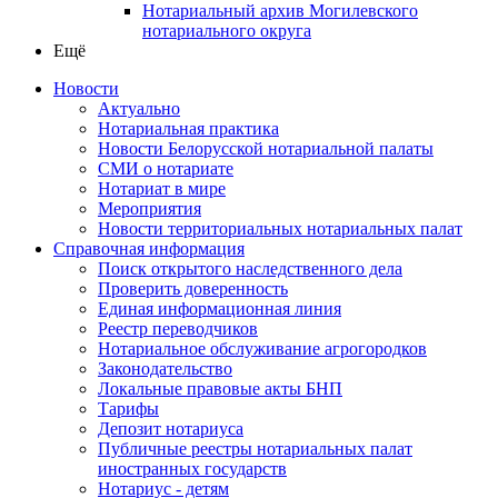
Нотариальный архив Могилевского
нотариального округа
Ещё
Новости
Актуально
Нотариальная практика
Новости Белорусской нотариальной палаты
СМИ о нотариате
Нотариат в мире
Мероприятия
Новости территориальных нотариальных палат
Справочная информация
Поиск открытого наследственного дела
Проверить доверенность
Единая информационная линия
Реестр переводчиков
Нотариальное обслуживание агрогородков
Законодательство
Локальные правовые акты БНП
Тарифы
Депозит нотариуса
Публичные реестры нотариальных палат
иностранных государств
Нотариус - детям