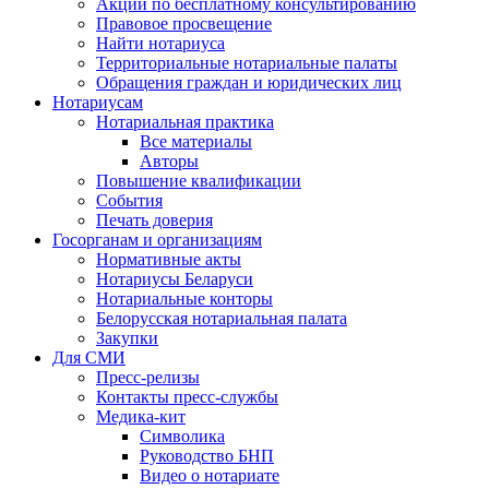
Акции по бесплатному консультированию
Правовое просвещение
Найти нотариуса
Территориальные нотариальные палаты
Обращения граждан и юридических лиц
Нотариусам
Нотариальная практика
Все материалы
Авторы
Повышение квалификации
События
Печать доверия
Госорганам и организациям
Нормативные акты
Нотариусы Беларуси
Нотариальные конторы
Белорусская нотариальная палата
Закупки
Для СМИ
Пресс-релизы
Контакты пресс-службы
Медика-кит
Символика
Руководство БНП
Видео о нотариате