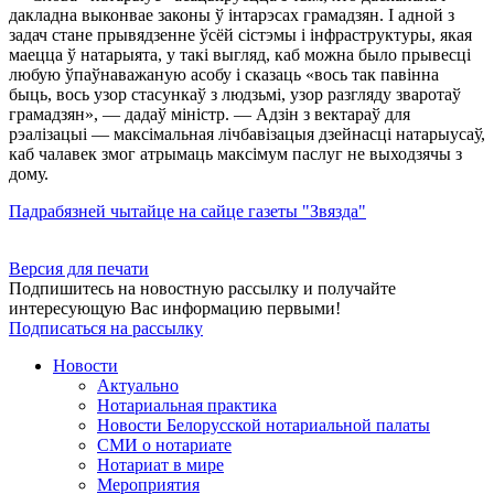
дакладна выконвае законы ў інтарэсах грамадзян. І адной з
задач стане прывядзенне ўсёй сістэмы і інфраструктуры, якая
маецца ў натарыята, у такі выгляд, каб можна было прывесці
любую ўпаўнаважаную асобу і сказаць «вось так павінна
быць, вось узор стасункаў з людзьмі, узор разгляду зваротаў
грамадзян», — дадаў міністр. — Адзін з вектараў для
рэалізацыі — максімальная лічбавізацыя дзейнасці натарыусаў,
каб чалавек змог атрымаць максімум паслуг не выходзячы з
дому.
Падрабязней чытайце на сайце газеты "З
вязда"
Версия для печати
Подпишитесь на новостную рассылку и получайте
интересующую Вас информацию первыми!
Подписаться на рассылку
Новости
Актуально
Нотариальная практика
Новости Белорусской нотариальной палаты
СМИ о нотариате
Нотариат в мире
Мероприятия