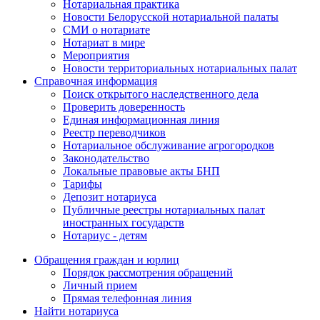
Нотариальная практика
Новости Белорусской нотариальной палаты
СМИ о нотариате
Нотариат в мире
Мероприятия
Новости территориальных нотариальных палат
Справочная информация
Поиск открытого наследственного дела
Проверить доверенность
Единая информационная линия
Реестр переводчиков
Нотариальное обслуживание агрогородков
Законодательство
Локальные правовые акты БНП
Тарифы
Депозит нотариуса
Публичные реестры нотариальных палат
иностранных государств
Нотариус - детям
Обращения граждан и юрлиц
Порядок рассмотрения обращений
Личный прием
Прямая телефонная линия
Найти нотариуса