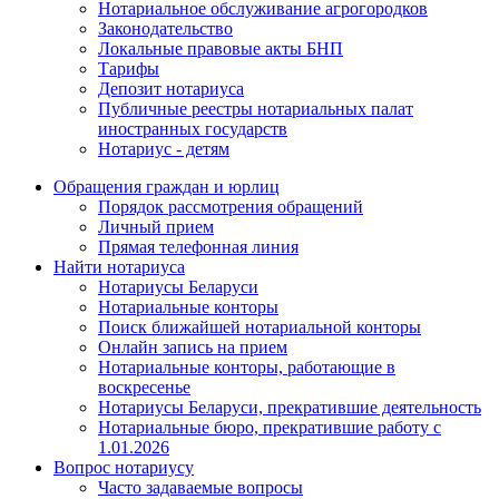
Нотариальное обслуживание агрогородков
Законодательство
Локальные правовые акты БНП
Тарифы
Депозит нотариуса
Публичные реестры нотариальных палат
иностранных государств
Нотариус - детям
Обращения граждан и юрлиц
Порядок рассмотрения обращений
Личный прием
Прямая телефонная линия
Найти нотариуса
Нотариусы Беларуси
Нотариальные конторы
Поиск ближайшей нотариальной конторы
Онлайн запись на прием
Нотариальные конторы, работающие в
воскресенье
Нотариусы Беларуси, прекратившие деятельность
Нотариальные бюро, прекратившие работу с
1.01.2026
Вопрос нотариусу
Часто задаваемые вопросы