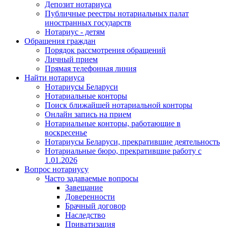
Депозит нотариуса
Публичные реестры нотариальных палат
иностранных государств
Нотариус - детям
Обращения граждан
Порядок рассмотрения обращений
Личный прием
Прямая телефонная линия
Найти нотариуса
Нотариусы Беларуси
Нотариальные конторы
Поиск ближайшей нотариальной конторы
Онлайн запись на прием
Нотариальные конторы, работающие в
воскресенье
Нотариусы Беларуси, прекратившие деятельность
Нотариальные бюро, прекратившие работу с
1.01.2026
Вопрос нотариусу
Часто задаваемые вопросы
Завещание
Доверенности
Брачный договор
Наследство
Приватизация