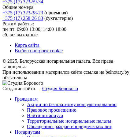
+375 (17) 323-59-34
Общие номера:
+375 (17) 323-38-23
(приемная)
+375 (17) 258-26-83
(бухгалтерия)
Режим работы:
пн-пт: 09:00-13:00, 14:00-18:00
сб, вс: выходные
Карта сайта
Выбор настроек cookie
© 2025, Белорусская нотариальная палата. Все права
защищены.
При использовании материалов сайта ссылка на belnotary.by
обязательна
Создание сайта —
Студия Борового
Гражданам
Акции по бесплатному консультированию
Правовое просвещение
Найти нотариуса
Территориальные нотариальные палаты
Обращения граждан и юридических лиц
Нотариусам