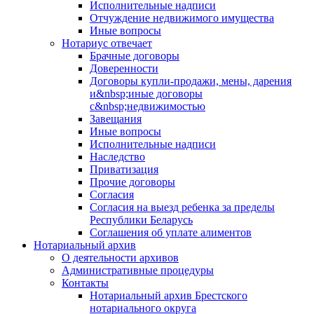
Исполнительные надписи
Отчуждение недвижимого имущества
Иные вопросы
Нотариус отвечает
Брачные договоры
Доверенности
Договоры купли-продажи, мены, дарения
и&nbsp;иные договоры
с&nbsp;недвижимостью
Завещания
Иные вопросы
Исполнительные надписи
Наследство
Приватизация
Прочие договоры
Согласия
Согласия на выезд ребенка за пределы
Республики Беларусь
Соглашения об уплате алиментов
Нотариальный архив
О деятельности архивов
Административные процедуры
Контакты
Нотариальный архив Брестского
нотариального округа