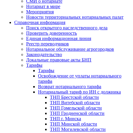
СМИ о нотариате
Нотариат в мире
Мероприятия
Новости территориальных нотариальных палат
Справочная информация
Поиск открытого наследственного дела
Проверить доверенность
Единая информационная линия
Реестр переводчиков
Нотариальное обслуживание агрогородков
Законодательство
Локальные правовые акты БНП
Тарифы
Тарифы
Освобождение от уплаты нотариального
тарифа
Возврат нотариального тарифа
Нотариальный тариф по ИН с должника
ТНП Брестской области
ТНП Витебской области
ТНП Гомельской области
ТНП Гродненской области
ТНП г. Минска
ТНП Минской области
ТНП Могилевской области