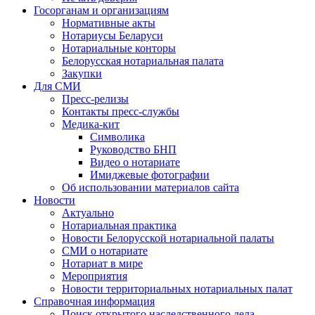
Госорганам и организациям
Нормативные акты
Нотариусы Беларуси
Нотариальные конторы
Белорусская нотариальная палата
Закупки
Для СМИ
Пресс-релизы
Контакты пресс-службы
Медика-кит
Символика
Руководство БНП
Видео о нотариате
Имиджевые фотографии
Об использовании материалов сайта
Новости
Актуально
Нотариальная практика
Новости Белорусской нотариальной палаты
СМИ о нотариате
Нотариат в мире
Мероприятия
Новости территориальных нотариальных палат
Справочная информация
Поиск открытого наследственного дела