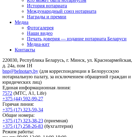
Кто может быть нотариусом
История нотариата
Международный союз нотариата
Награды и премии
Медиа
Фотогалерея
Наши видео
Печать доверия — издание нотариата Беларуси
Медиа-кит
Контакты
220030, Республика Беларусь, г. Минск, ул. Красноармейская,
д. 24а, пом 1Н
bnp@belnotary.by
(для корреспонденции в Белорусскую
нотариальную палату, за исключением обращений граждан и
юридических лиц)
Единая информационная линия:
7572
(МТС, A1, Life)
+375 (44) 592-99-27
Горячая линия:
+375 (17) 323-59-34
Общие номера:
+375 (17) 323-38-23
(приемная)
+375 (17) 258-26-83
(бухгалтерия)
Режим работы: