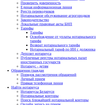
Проверить доверенность
Единая информационная линия
Реестр переводчиков
Нотариальное обслуживание агрогородков
Законодательство
Локальные правовые акты БНП
Тарифы
Тарифы
Освобождение от уплаты нотариального
тарифа
Возврат нотариального тарифа
Нотариальный тариф по ИН с должника
Депозит нотариуса
Публичные реестры нотариальных палат
иностранных государств
Нотариус - детям
Обращения граждан
Порядок рассмотрения обращений
Личный прием
Прямая телефонная линия
Найти нотариуса
Нотариусы Беларуси
Нотариальные конторы
Поиск ближайшей нотариальной конторы
Онлайн запись на прием