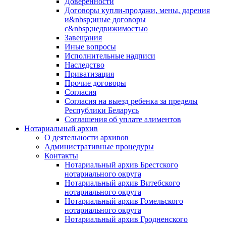
Доверенности
Договоры купли-продажи, мены, дарения
и&nbsp;иные договоры
с&nbsp;недвижимостью
Завещания
Иные вопросы
Исполнительные надписи
Наследство
Приватизация
Прочие договоры
Согласия
Согласия на выезд ребенка за пределы
Республики Беларусь
Соглашения об уплате алиментов
Нотариальный архив
О деятельности архивов
Административные процедуры
Контакты
Нотариальный архив Брестского
нотариального округа
Нотариальный архив Витебского
нотариального округа
Нотариальный архив Гомельского
нотариального округа
Нотариальный архив Гродненского