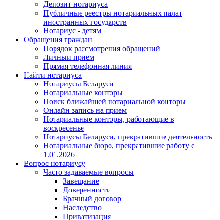
Депозит нотариуса
Публичные реестры нотариальных палат
иностранных государств
Нотариус - детям
Обращения граждан
Порядок рассмотрения обращений
Личный прием
Прямая телефонная линия
Найти нотариуса
Нотариусы Беларуси
Нотариальные конторы
Поиск ближайшей нотариальной конторы
Онлайн запись на прием
Нотариальные конторы, работающие в
воскресенье
Нотариусы Беларуси, прекратившие деятельность
Нотариальные бюро, прекратившие работу с
1.01.2026
Вопрос нотариусу
Часто задаваемые вопросы
Завещание
Доверенности
Брачный договор
Наследство
Приватизация