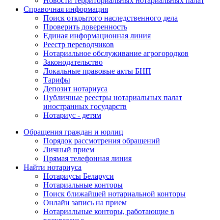
Новости территориальных нотариальных палат
Справочная информация
Поиск открытого наследственного дела
Проверить доверенность
Единая информационная линия
Реестр переводчиков
Нотариальное обслуживание агрогородков
Законодательство
Локальные правовые акты БНП
Тарифы
Депозит нотариуса
Публичные реестры нотариальных палат
иностранных государств
Нотариус - детям
Обращения граждан и юрлиц
Порядок рассмотрения обращений
Личный прием
Прямая телефонная линия
Найти нотариуса
Нотариусы Беларуси
Нотариальные конторы
Поиск ближайшей нотариальной конторы
Онлайн запись на прием
Нотариальные конторы, работающие в