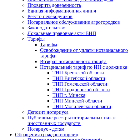
Проверить доверенность
Единая информационная линия
Реестр переводчиков
Нотариальное обслуживание агрогородков
Законодательство
Локальные правовые акты БНП
Тарифы
Тарифы
Освобождение от уплаты нотариального
тарифа
Возврат нотариального тарифа
Нотариальный тариф по ИН с должника
ТНП Брестской области
ТНП Витебской области
ТНП Гомельской области
ТНП Гродненской области
ТНП г. Минска
ТНП Минской области
ТНП Могилевской области
Депозит нотариуса
Публичные реестры нотариальных палат
иностранных государств
Нотариус - детям
Обращения граждан и юрлиц