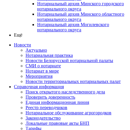
Нотариальный архив Минского городского
нотариального округа
Нотариальный архив Минского областного
нотариального округа
Нотариальный архив Могилевского
нотариального округа
Ещё
Новости
Актуально
Нотариальная практика
Новости Белорусской нотариальной палаты
СМИ о нотариате
Нотариат в мире
Мероприятия
Новости территориальных нотариальных палат
Справочная информация
Поиск открытого наследственного дела
Проверить доверенность
Единая информационная линия
Реестр переводчиков
Нотариальное обслуживание агрогородков
Законодательство
Локальные правовые акты БНП
Тарифы