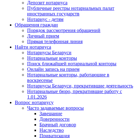
Депозит нотариуса
Публичные реестры нотариальных палат
иностранных государств
Нотариус - детям
Обращения граждан
Порядок рассмотрения обращений
Личный прием
Прямая телефонная линия
Найти нотариуса
Нотариусы Беларуси
Нотариальные конторы
Поиск ближайшей нотариальной конторы
Онлайн запись на прием
Нотариальные конторы, работающие в
воскресенье
Нотариусы Беларуси, прекратившие деятельность
Нотариальные бюро, прекратившие работу с
1.01.2026
Вопрос нотариусу
Часто задаваемые вопросы
Завещание
Доверенности
Брачный договор
Наследство
Приватизация