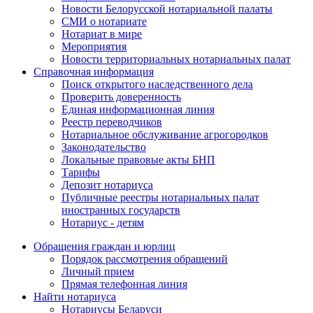
Новости Белорусской нотариальной палаты
СМИ о нотариате
Нотариат в мире
Мероприятия
Новости территориальных нотариальных палат
Справочная информация
Поиск открытого наследственного дела
Проверить доверенность
Единая информационная линия
Реестр переводчиков
Нотариальное обслуживание агрогородков
Законодательство
Локальные правовые акты БНП
Тарифы
Депозит нотариуса
Публичные реестры нотариальных палат
иностранных государств
Нотариус - детям
Обращения граждан и юрлиц
Порядок рассмотрения обращений
Личный прием
Прямая телефонная линия
Найти нотариуса
Нотариусы Беларуси