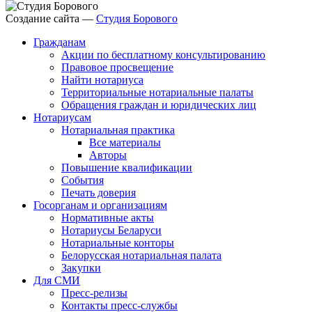
Создание сайта —
Студия Борового
Гражданам
Акции по бесплатному консультированию
Правовое просвещение
Найти нотариуса
Территориальные нотариальные палаты
Обращения граждан и юридических лиц
Нотариусам
Нотариальная практика
Все материалы
Авторы
Повышение квалификации
События
Печать доверия
Госорганам и организациям
Нормативные акты
Нотариусы Беларуси
Нотариальные конторы
Белорусская нотариальная палата
Закупки
Для СМИ
Пресс-релизы
Контакты пресс-службы