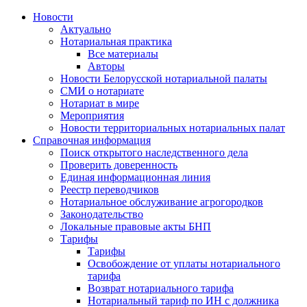
Новости
Актуально
Нотариальная практика
Все материалы
Авторы
Новости Белорусской нотариальной палаты
СМИ о нотариате
Нотариат в мире
Мероприятия
Новости территориальных нотариальных палат
Справочная информация
Поиск открытого наследственного дела
Проверить доверенность
Единая информационная линия
Реестр переводчиков
Нотариальное обслуживание агрогородков
Законодательство
Локальные правовые акты БНП
Тарифы
Тарифы
Освобождение от уплаты нотариального
тарифа
Возврат нотариального тарифа
Нотариальный тариф по ИН с должника