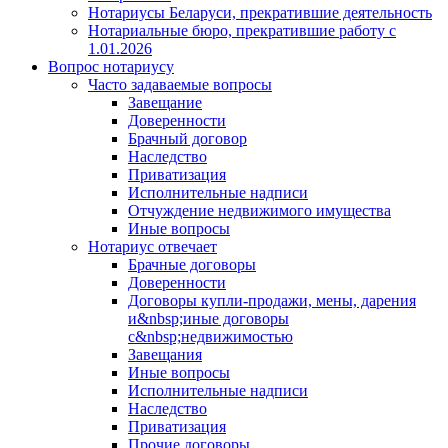
Нотариусы Беларуси, прекратившие деятельность
Нотариальные бюро, прекратившие работу с
1.01.2026
Вопрос нотариусу
Часто задаваемые вопросы
Завещание
Доверенности
Брачный договор
Наследство
Приватизация
Исполнительные надписи
Отчуждение недвижимого имущества
Иные вопросы
Нотариус отвечает
Брачные договоры
Доверенности
Договоры купли-продажи, мены, дарения
и&nbsp;иные договоры
с&nbsp;недвижимостью
Завещания
Иные вопросы
Исполнительные надписи
Наследство
Приватизация
Прочие договоры