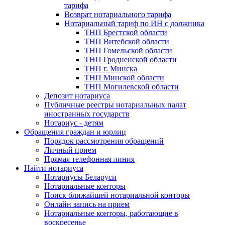
тарифа
Возврат нотариального тарифа
Нотариальный тариф по ИН с должника
ТНП Брестской области
ТНП Витебской области
ТНП Гомельской области
ТНП Гродненской области
ТНП г. Минска
ТНП Минской области
ТНП Могилевской области
Депозит нотариуса
Публичные реестры нотариальных палат
иностранных государств
Нотариус - детям
Обращения граждан и юрлиц
Порядок рассмотрения обращений
Личный прием
Прямая телефонная линия
Найти нотариуса
Нотариусы Беларуси
Нотариальные конторы
Поиск ближайшей нотариальной конторы
Онлайн запись на прием
Нотариальные конторы, работающие в
воскресенье