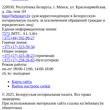
220030, Республика Беларусь, г. Минск, ул. Красноармейская,
д. 24а, пом 1Н
bnp@belnotary.by
(для корреспонденции в Белорусскую
нотариальную палату, за исключением обращений граждан и
юридических лиц)
Единая информационная линия:
7572
(МТС, A1, Life)
+375 (44) 592-99-27
Горячая линия:
+375 (17) 323-59-34
Общие номера:
+375 (17) 323-38-23
(приемная)
+375 (17) 258-26-83
(бухгалтерия)
Режим работы:
пн-пт: 09:00-13:00, 14:00-18:00
сб, вс: выходные
Карта сайта
Выбор настроек cookie
© 2025, Белорусская нотариальная палата. Все права
защищены.
При использовании материалов сайта ссылка на belnotary.by
обязательна