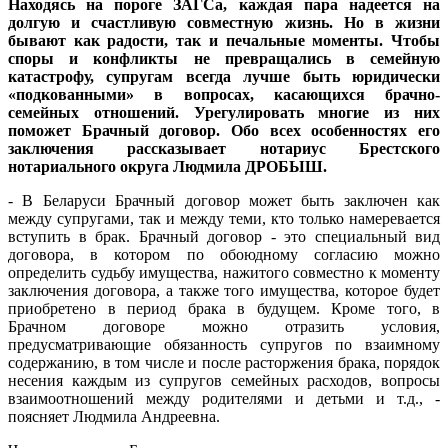
Находясь на пороге ЗАГСа, каждая пара надеется на
долгую и счастливую совместную жизнь. Но в жизни
бывают как радости, так и печальные моменты. Чтобы
споры и конфликты не превращались в семейную
катастрофу, супругам всегда лучше быть юридически
«подкованными» в вопросах, касающихся брачно-
семейных отношений. Урегулировать многие из них
поможет Брачный договор. Обо всех особенностях его
заключения рассказывает нотариус Брестского
нотариального округа Людмила ДРОБЫШ.
- В Беларуси Брачный договор может быть заключен как
между супругами, так и между теми, кто только намеревается
вступить в брак. Брачный договор - это специальный вид
договора, в котором по обоюдному согласию можно
определить судьбу имущества, нажитого совместно к моменту
заключения договора, а также того имущества, которое будет
приобретено в период брака в будущем. Кроме того, в
Брачном договоре можно отразить условия,
предусматривающие обязанность супругов по взаимному
содержанию, в том числе и после расторжения брака, порядок
несения каждым из супругов семейных расходов, вопросы
взаимоотношений между родителями и детьми и т.д., -
поясняет Людмила Андреевна.