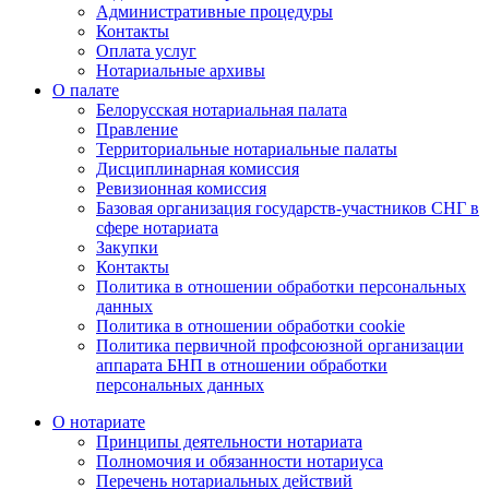
Административные процедуры
Контакты
Оплата услуг
Нотариальные архивы
О палате
Белорусская нотариальная палата
Правление
Территориальные нотариальные палаты
Дисциплинарная комиссия
Ревизионная комиссия
Базовая организация государств-участников СНГ в
сфере нотариата
Закупки
Контакты
Политика в отношении обработки персональных
данных
Политика в отношении обработки cookie
Политика первичной профсоюзной организации
аппарата БНП в отношении обработки
персональных данных
О нотариате
Принципы деятельности нотариата
Полномочия и обязанности нотариуса
Перечень нотариальных действий