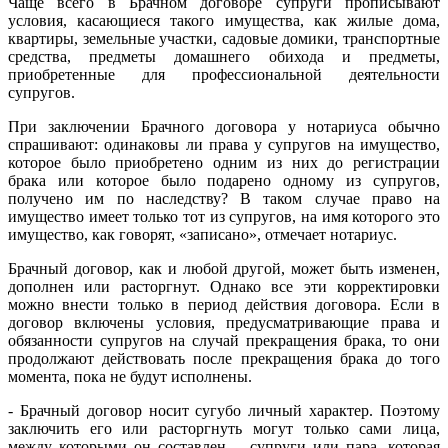
Чаще всего в Брачном договоре супруги прописывают
условия, касающиеся такого имущества, как жилые дома,
квартиры, земельные участки, садовые домики, транспортные
средства, предметы домашнего обихода и предметы,
приобретенные для профессиональной деятельности
супругов.
При заключении Брачного договора у нотариуса обычно
спрашивают: одинаковы ли права у супругов на имущество,
которое было приобретено одним из них до регистрации
брака или которое было подарено одному из супругов,
получено им по наследству? В таком случае право на
имущество имеет только тот из супругов, на имя которого это
имущество, как говорят, «записано», отмечает нотариус.
Брачный договор, как и любой другой, может быть изменен,
дополнен или расторгнут. Однако все эти корректировки
можно внести только в период действия договора. Если в
договор включены условия, предусматривающие права и
обязанности супругов на случай прекращения брака, то они
продолжают действовать после прекращения брака до того
момента, пока не будут исполнены.
- Брачный договор носит сугубо личный характер. Поэтому
заключить его или расторгнуть могут только сами лица,
между которыми он составлен, - супруги или пара, которая