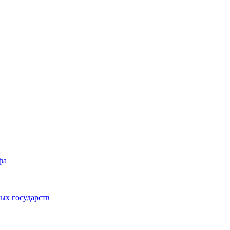
фа
ых государств