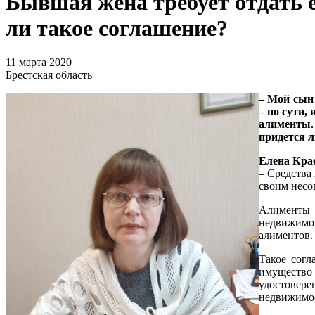
Бывшая жена требует отдать е
ли такое соглашение?
11 марта 2020
Брестская область
– Мой сын 
– по сути,
алименты. 
придется л
Елена Крас
– Средства
своим несо
Алименты 
недвижимог
алиментов.
Такое сог
имущество 
удостовере
недвижимое