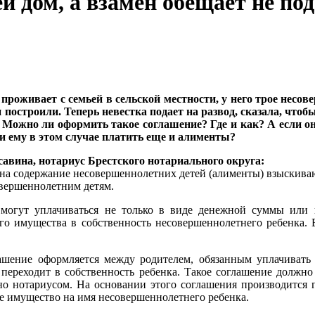
й дом, а взамен обещает не по
проживает с семьей в сельской местности, у него трое несо
 и построили. Теперь невестка подает на развод, сказала, чтобы
Можно ли оформить такое соглашение? Где и как? А если он
и ему в этом случае платить еще и алименты?
авина, нотариус Брестского нотариального округа:
 на содержание несовершеннолетних детей (алименты) взыскиваю
вершеннолетним детям.
могут уплачиваться не только в виде денежной суммы или 
о имущества в собственность несовершеннолетнего ребенка. В
лашение оформляется между родителем, обязанным уплачиват
переходит в собственность ребенка. Такое соглашение должно
но нотариусом. На основании этого соглашения производится г
 имущество на имя несовершеннолетнего ребенка.