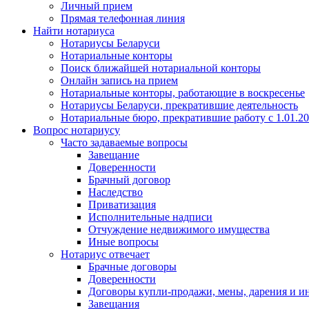
Личный прием
Прямая телефонная линия
Найти нотариуса
Нотариусы Беларуси
Нотариальные конторы
Поиск ближайшей нотариальной конторы
Онлайн запись на прием
Нотариальные конторы, работающие в воскресенье
Нотариусы Беларуси, прекратившие деятельность
Нотариальные бюро, прекратившие работу с 1.01.2
Вопрос нотариусу
Часто задаваемые вопросы
Завещание
Доверенности
Брачный договор
Наследство
Приватизация
Исполнительные надписи
Отчуждение недвижимого имущества
Иные вопросы
Нотариус отвечает
Брачные договоры
Доверенности
Договоры купли-продажи, мены, дарения и и
Завещания