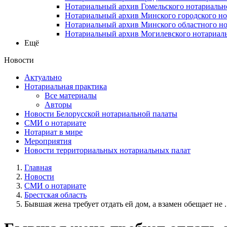
Нотариальный архив Гомельского нотариальн
Нотариальный архив Минского городского но
Нотариальный архив Минского областного но
Нотариальный архив Могилевского нотариаль
Ещё
Новости
Актуально
Нотариальная практика
Все материалы
Авторы
Новости Белорусской нотариальной палаты
СМИ о нотариате
Нотариат в мире
Мероприятия
Новости территориальных нотариальных палат
Главная
Новости
СМИ о нотариате
Брестская область
Бывшая жена требует отдать ей дом, а взамен обещает не ..