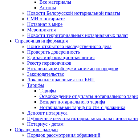
Все материалы
Авторы
Новости Белорусской нотариальной палаты
СМИ о нотариате
Нотариат в мире
Мероприятия
Новости территориальных нотариальных палат
Справочная информация
Поиск открытого наследственного дела
Проверить доверенность
Единая информационная линия
Реестр переводчиков
Нотариальное обслуживание агрогородков
Законодательство
Локальные правовые акты БНП
Тарифы
Тарифы
Освобождение от уплаты нотариального тари
Возврат нотариального тарифа
Нотариальный тариф по ИН с должника
Депозит нотариуса
Публичные реестры нотариальных палат иностранн
Нотариус - детям
Обращения граждан
Порядок рассмотрения обращений