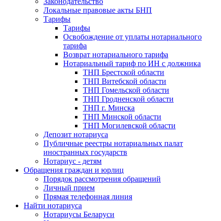
Законодательство
Локальные правовые акты БНП
Тарифы
Тарифы
Освобождение от уплаты нотариального
тарифа
Возврат нотариального тарифа
Нотариальный тариф по ИН с должника
ТНП Брестской области
ТНП Витебской области
ТНП Гомельской области
ТНП Гродненской области
ТНП г. Минска
ТНП Минской области
ТНП Могилевской области
Депозит нотариуса
Публичные реестры нотариальных палат
иностранных государств
Нотариус - детям
Обращения граждан и юрлиц
Порядок рассмотрения обращений
Личный прием
Прямая телефонная линия
Найти нотариуса
Нотариусы Беларуси