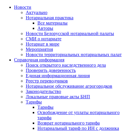
Новости
Актуально
Нотариальная практика
Все материалы
Авторы
Новости Белорусской нотариальной палаты
СМИ о нотариате
Нотариат в мире
Мероприятия
Новости территориальных нотариальных палат
Справочная информация
Поиск открытого наследственного дела
Проверить доверенность
Единая информационная линия
Реестр переводчиков
Нотариальное обслуживание агрогородков
Законодательство
Локальные правовые акты БНП
Тарифы
Тарифы
Освобождение от уплаты нотариального
тарифа
Возврат нотариального тарифа
Нотариальный тариф по ИН с должника