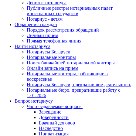
Депозит нотариуса
Публичные реестры нотариальных палат
иностранных государств
Нотариус - детям
Обращения граждан
Порядок рассмотрения обращений
Личный прием
Прямая телефонная линия
Найти нотариуса
Нотариусы Беларуси
Нотариальные конторы
Поиск ближайшей нотариальной конторы
Онлайн запись на прием
Нотариальные конторы, работающие в
воскресенье
Нотариусы Беларуси, прекратившие деятельность
Нотариальные бюро, прекратившие работу с
1.01.2026
Вопрос нотариусу
Часто задаваемые вопросы
Завещание
Доверенности
Брачный договор
Наследство
Приватизация