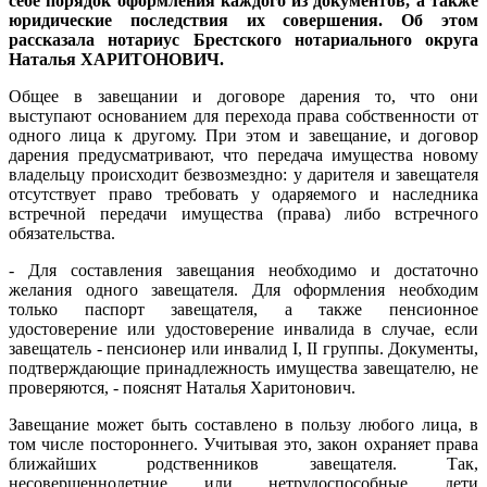
себе порядок оформления каждого из документов, а также
юридические последствия их совершения. Об этом
рассказала нотариус Брестского нотариального округа
Наталья ХАРИТОНОВИЧ.
Общее в завещании и договоре дарения то, что они
выступают основанием для перехода права собственности от
одного лица к другому. При этом и завещание, и договор
дарения предусматривают, что передача имущества новому
владельцу происходит безвозмездно: у дарителя и завещателя
отсутствует право требовать у одаряемого и наследника
встречной передачи имущества (права) либо встречного
обязательства.
- Для составления завещания необходимо и достаточно
желания одного завещателя. Для оформления необходим
только паспорт завещателя, а также пенсионное
удостоверение или удостоверение инвалида в случае, если
завещатель - пенсионер или инвалид I, II группы. Документы,
подтверждающие принадлежность имущества завещателю, не
проверяются, - пояснят Наталья Харитонович.
Завещание может быть составлено в пользу любого лица, в
том числе постороннего. Учитывая это, закон охраняет права
ближайших родственников завещателя. Так,
несовершеннолетние или нетрудоспособные дети