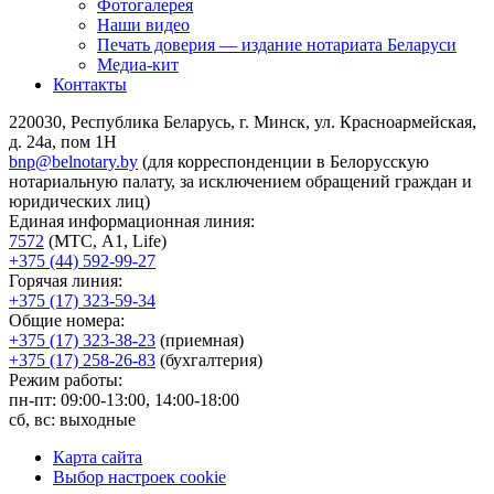
Фотогалерея
Наши видео
Печать доверия — издание нотариата Беларуси
Медиа-кит
Контакты
220030, Республика Беларусь, г. Минск, ул. Красноармейская,
д. 24а, пом 1Н
bnp@belnotary.by
(для корреспонденции в Белорусскую
нотариальную палату, за исключением обращений граждан и
юридических лиц)
Единая информационная линия:
7572
(МТС, A1, Life)
+375 (44) 592-99-27
Горячая линия:
+375 (17) 323-59-34
Общие номера:
+375 (17) 323-38-23
(приемная)
+375 (17) 258-26-83
(бухгалтерия)
Режим работы:
пн-пт: 09:00-13:00, 14:00-18:00
сб, вс: выходные
Карта сайта
Выбор настроек cookie