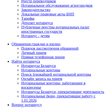
Реестр переводчиков
Нотариальное обслуживание агрогородков
Законодательство
Локальные правовые акты БНП
Тарифы
Депозит нотариуса
Публичные реестры нотариальных палат
иностранных государств
Нотариус - детям
Обращения граждан и юрлиц
Порядок рассмотрения обращений
Личный прием
Прямая телефонная линия
Найти нотариуса
Нотариусы Беларуси
Нотариальные конторы
Поиск ближайшей нотариальной конторы
Онлайн запись на прием
Нотариальные конторы, работающие в
воскресенье
Нотариусы Беларуси, прекратившие деятельность
Нотариальные бюро, прекратившие работу с
1.01.2026
Вопрос нотариусу