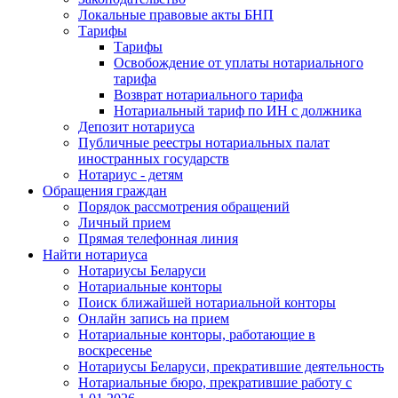
Локальные правовые акты БНП
Тарифы
Тарифы
Освобождение от уплаты нотариального
тарифа
Возврат нотариального тарифа
Нотариальный тариф по ИН с должника
Депозит нотариуса
Публичные реестры нотариальных палат
иностранных государств
Нотариус - детям
Обращения граждан
Порядок рассмотрения обращений
Личный прием
Прямая телефонная линия
Найти нотариуса
Нотариусы Беларуси
Нотариальные конторы
Поиск ближайшей нотариальной конторы
Онлайн запись на прием
Нотариальные конторы, работающие в
воскресенье
Нотариусы Беларуси, прекратившие деятельность
Нотариальные бюро, прекратившие работу с