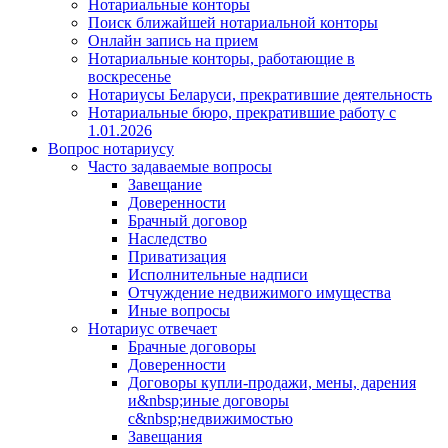
Нотариальные конторы
Поиск ближайшей нотариальной конторы
Онлайн запись на прием
Нотариальные конторы, работающие в
воскресенье
Нотариусы Беларуси, прекратившие деятельность
Нотариальные бюро, прекратившие работу с
1.01.2026
Вопрос нотариусу
Часто задаваемые вопросы
Завещание
Доверенности
Брачный договор
Наследство
Приватизация
Исполнительные надписи
Отчуждение недвижимого имущества
Иные вопросы
Нотариус отвечает
Брачные договоры
Доверенности
Договоры купли-продажи, мены, дарения
и&nbsp;иные договоры
с&nbsp;недвижимостью
Завещания