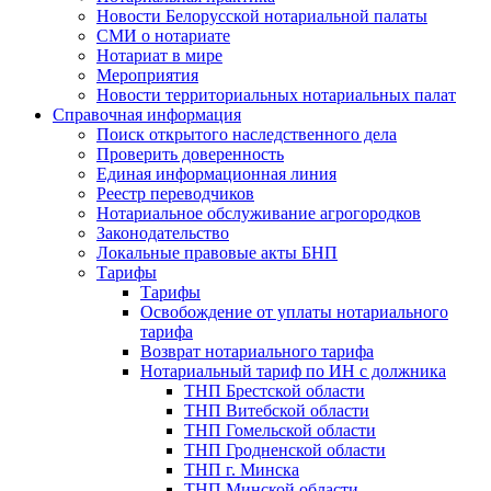
Новости Белорусской нотариальной палаты
СМИ о нотариате
Нотариат в мире
Мероприятия
Новости территориальных нотариальных палат
Справочная информация
Поиск открытого наследственного дела
Проверить доверенность
Единая информационная линия
Реестр переводчиков
Нотариальное обслуживание агрогородков
Законодательство
Локальные правовые акты БНП
Тарифы
Тарифы
Освобождение от уплаты нотариального
тарифа
Возврат нотариального тарифа
Нотариальный тариф по ИН с должника
ТНП Брестской области
ТНП Витебской области
ТНП Гомельской области
ТНП Гродненской области
ТНП г. Минска
ТНП Минской области