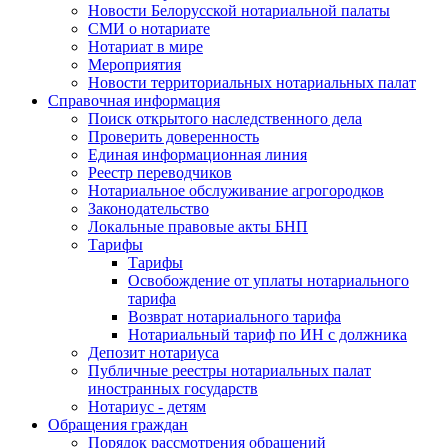
Новости Белорусской нотариальной палаты
СМИ о нотариате
Нотариат в мире
Мероприятия
Новости территориальных нотариальных палат
Справочная информация
Поиск открытого наследственного дела
Проверить доверенность
Единая информационная линия
Реестр переводчиков
Нотариальное обслуживание агрогородков
Законодательство
Локальные правовые акты БНП
Тарифы
Тарифы
Освобождение от уплаты нотариального
тарифа
Возврат нотариального тарифа
Нотариальный тариф по ИН с должника
Депозит нотариуса
Публичные реестры нотариальных палат
иностранных государств
Нотариус - детям
Обращения граждан
Порядок рассмотрения обращений