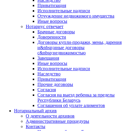
Наследство
Приватизация
Исполнительные надписи
Отчуждение недвижимого имущества
Иные вопросы
Нотариус отвечает
Брачные договоры
Доверенности
Договоры купли-продажи, мены, дарения
и&nbsp;иные договоры
с&nbsp;недвижимостью
Завещания
Иные вопросы
Исполнительные надписи
Наследство
Приватизация
Прочие договоры
Согласия
Согласия на выезд ребенка за пределы
Республики Беларусь
Соглашения об уплате алиментов
Нотариальный архив
О деятельности архивов
Административные процедуры
Контакты