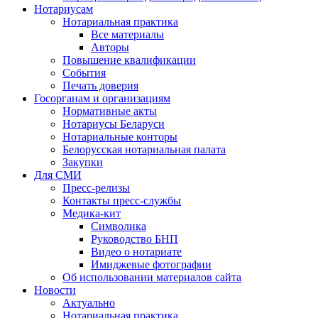
Нотариусам
Нотариальная практика
Все материалы
Авторы
Повышение квалификации
События
Печать доверия
Госорганам и организациям
Нормативные акты
Нотариусы Беларуси
Нотариальные конторы
Белорусская нотариальная палата
Закупки
Для СМИ
Пресс-релизы
Контакты пресс-службы
Медика-кит
Символика
Руководство БНП
Видео о нотариате
Имиджевые фотографии
Об использовании материалов сайта
Новости
Актуально
Нотариальная практика