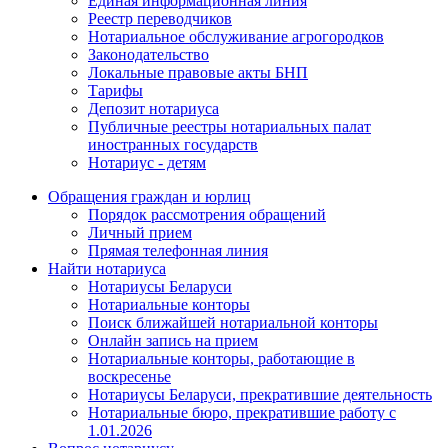
Единая информационная линия
Реестр переводчиков
Нотариальное обслуживание агрогородков
Законодательство
Локальные правовые акты БНП
Тарифы
Депозит нотариуса
Публичные реестры нотариальных палат
иностранных государств
Нотариус - детям
Обращения граждан и юрлиц
Порядок рассмотрения обращений
Личный прием
Прямая телефонная линия
Найти нотариуса
Нотариусы Беларуси
Нотариальные конторы
Поиск ближайшей нотариальной конторы
Онлайн запись на прием
Нотариальные конторы, работающие в
воскресенье
Нотариусы Беларуси, прекратившие деятельность
Нотариальные бюро, прекратившие работу с
1.01.2026