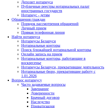
Депозит нотариуса
Публичные реестры нотариальных палат
иностранных государств
Нотариус - детям
Обращения граждан
Порядок рассмотрения обращений
Личный прием
Прямая телефонная линия
Найти нотариуса
Нотариусы Беларуси
Нотариальные конторы
Поиск ближайшей нотариальной конторы
Онлайн запись на прием
Нотариальные конторы, работающие в
воскресенье
Нотариусы Беларуси, прекратившие деятельность
Нотариальные бюро, прекратившие работу с
1.01.2026
Вопрос нотариусу
Часто задаваемые вопросы
Завещание
Доверенности
Брачный договор
Наследство
Приватизация