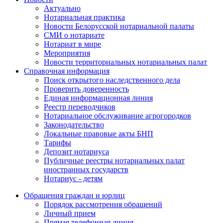
Актуально
Нотариальная практика
Новости Белорусской нотариальной палаты
СМИ о нотариате
Нотариат в мире
Мероприятия
Новости территориальных нотариальных палат
Справочная информация
Поиск открытого наследственного дела
Проверить доверенность
Единая информационная линия
Реестр переводчиков
Нотариальное обслуживание агрогородков
Законодательство
Локальные правовые акты БНП
Тарифы
Депозит нотариуса
Публичные реестры нотариальных палат
иностранных государств
Нотариус - детям
Обращения граждан и юрлиц
Порядок рассмотрения обращений
Личный прием
Прямая телефонная линия