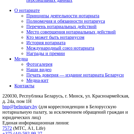
персональных данных
О нотариате
Принципы деятельности нотариата
Полномочия и обязанности нотариуса
Перечень нотариальных действий
Место совершения нотариальных действий
Кто может быть нотариусом
История нотариата
Международный союз нотариата
Награды и премии
Медиа
Фотогалерея
Наши видео
Печать доверия — издание нотариата Беларуси
Медиа-кит
Контакты
220030, Республика Беларусь, г. Минск, ул. Красноармейская,
д. 24а, пом 1Н
bnp@belnotary.by
(для корреспонденции в Белорусскую
нотариальную палату, за исключением обращений граждан и
юридических лиц)
Единая информационная линия:
7572
(МТС, A1, Life)
+375 (44) 592-99-27