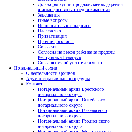
Договоры купли-продажи, мены, дарения
и иные договоры с недвижимостью
Завещания
Иные вопросы
Исполнительные надписи
Наследство
Приватизация
Прочие договоры
Согласия
Согласия на выезд ребенка за пределы
Республики Беларусь
Соглашения об уплате алиментов
Нотариальный архив
О деятельности архивов
Административные процедуры
Контакты
Нотариальный архив Брестского
нотариального округа
Нотариальный архив Витебского
нотариального округа
Нотариальный архив Гомельского
нотариального округа
Нотариальный архив Гродненского
нотариального округа
Нотариальный архив Могилевского