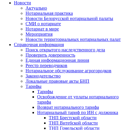
Новости
Актуально
Нотариальная практика
Новости Белорусской нотариальной палаты
СМИ о нотариате
Нотариат в мире
Мероприятия
Новости территориальных нотариальных палат
Справочная информация
Поиск открытого наследственного дела
Проверить доверенность
Единая информационная линия
Реестр переводчиков
Нотариальное обслуживание агрогородков
Законодательство
Локальные правовые акты БНП
Тарифы
Тарифы
Освобождение от уплаты нотариального
тарифа
Возврат нотариального тарифа
Нотариальный тариф по ИН с должника
ТНП Брестской области
ТНП Витебской области
ТНП Гомельской области