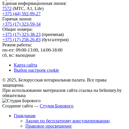
Единая информационная линия:
7572
(МТС, A1, Life)
+375 (44) 592-99-27
Горячая линия:
+375 (17) 323-59-34
Общие номера:
+375 (17) 323-38-23
(приемная)
+375 (17) 258-26-83
(бухгалтерия)
Режим работы:
пн-пт: 09:00-13:00, 14:00-18:00
сб, вс: выходные
Карта сайта
Выбор настроек cookie
© 2025, Белорусская нотариальная палата. Все права
защищены.
При использовании материалов сайта ссылка на belnotary.by
обязательна
Создание сайта —
Студия Борового
Гражданам
Акции по бесплатному консультированию
Правовое просвещение