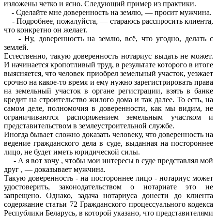
изложены четко и ясно. Следующий пример из практики.
- Сделайте мне доверенность на землю, — просит мужчина.
- Подробнее, пожалуйста, — стараюсь расспросить клиента,
что конкретно он желает.
- Ну, доверенность на землю, всё, что угодно, делать с
землей.
Естественно, такую доверенность нотариус выдать не может.
И начинается кропотливый труд, в результате которого в итоге
выясняется, что человек приобрел земельный участок, уезжает
срочно на какое-то время и ему нужно зарегистрировать права
на земельный участок в органе регистрации, взять в банке
кредит на строительство жилого дома и так далее. То есть, на
самом деле, полномочия в доверенности, как мы видим, не
ограничиваются распоряжением земельным участком и
представительством в землеустроительной службе.
Иногда бывает сложно доказать человеку, что доверенность на
ведение гражданского дела в суде, выданная на постороннее
лицо, не будет иметь юридической силы.
- А я вот хочу , чтобы мои интересы в суде представлял мой
друг , — доказывает мужчина.
Такую доверенность - на постороннее лицо - нотариус может
удостоверить, законодательством о нотариате это не
запрещено. Однако, задача нотариуса донести до клиента
содержание статьи 72 Гражданского процессуального кодекса
Республики Беларусь, в которой указано, что представителями