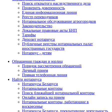
Поиск открытого наследственного дела
Проверить доверенность
Единая информационная линия
Реестр переводчиков
Нотариальное обслуживание агрогородков
Законодательство
Локальные правовые акты БНП
Тарифы
Депозит нотариуса
Публичные реестры нотариальных палат
иностранных государств
Нотариус - детям
Обращения граждан и юрлиц
Порядок рассмотрения обращений
Личный прием
Прямая телефонная линия
Найти нотариуса
Нотариусы Беларуси
Нотариальные конторы
Поиск ближайшей нотариальной конторы
Онлайн запись на прием
Нотариальные конторы, работающие в
воскресенье
Нотариусы Беларуси, прекратившие деятельность