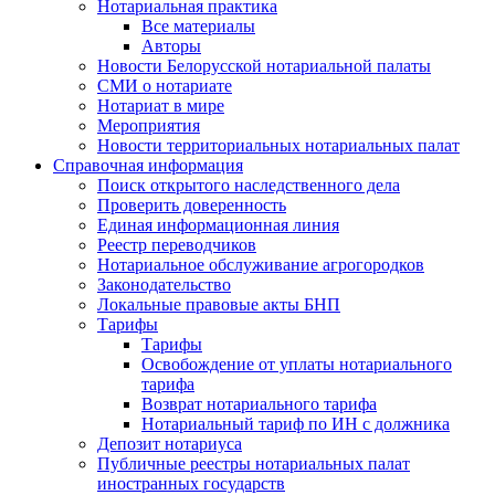
Нотариальная практика
Все материалы
Авторы
Новости Белорусской нотариальной палаты
СМИ о нотариате
Нотариат в мире
Мероприятия
Новости территориальных нотариальных палат
Справочная информация
Поиск открытого наследственного дела
Проверить доверенность
Единая информационная линия
Реестр переводчиков
Нотариальное обслуживание агрогородков
Законодательство
Локальные правовые акты БНП
Тарифы
Тарифы
Освобождение от уплаты нотариального
тарифа
Возврат нотариального тарифа
Нотариальный тариф по ИН с должника
Депозит нотариуса
Публичные реестры нотариальных палат
иностранных государств