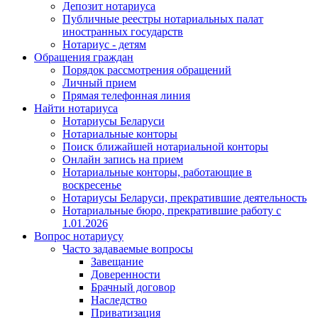
Депозит нотариуса
Публичные реестры нотариальных палат
иностранных государств
Нотариус - детям
Обращения граждан
Порядок рассмотрения обращений
Личный прием
Прямая телефонная линия
Найти нотариуса
Нотариусы Беларуси
Нотариальные конторы
Поиск ближайшей нотариальной конторы
Онлайн запись на прием
Нотариальные конторы, работающие в
воскресенье
Нотариусы Беларуси, прекратившие деятельность
Нотариальные бюро, прекратившие работу с
1.01.2026
Вопрос нотариусу
Часто задаваемые вопросы
Завещание
Доверенности
Брачный договор
Наследство
Приватизация