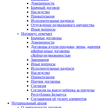
Доверенности
Брачный договор
Наследство
Приватизация
Исполнительные надписи
Отчуждение недвижимого имущества
Иные вопросы
Нотариус отвечает
Брачные договоры
Доверенности
Договоры купли-продажи, мены, дарения
и&nbsp;иные договоры
с&nbsp;недвижимостью
Завещания
Иные вопросы
Исполнительные надписи
Наследство
Приватизация
Прочие договоры
Согласия
Согласия на выезд ребенка за пределы
Республики Беларусь
Соглашения об уплате алиментов
Нотариальный архив
О деятельности архивов