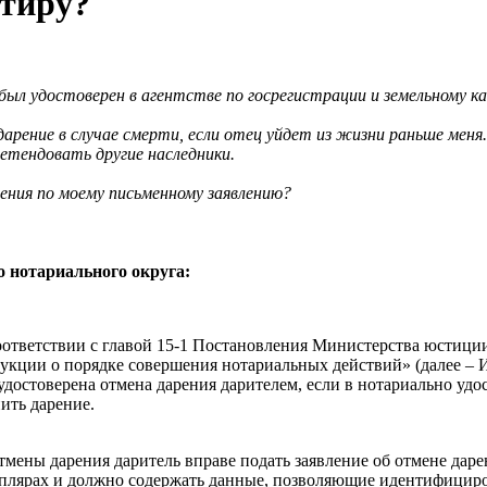
ртиру?
 был удостоверен в агентстве по госрегистрации и земельному к
арение в случае смерти, если отец уйдет из жизни раньше меня.
етендовать другие наследники.
ния по моему письменному заявлению?
 нотариального округа:
оответствии с главой 15-1 Постановления Министерства юстиции
укции о порядке совершения нотариальных действий» (далее – 
удостоверена отмена дарения дарителем, если в нотариально уд
ить дарение.
тмены дарения даритель вправе подать заявление об отмене даре
плярах и должно содержать данные, позволяющие идентифициро