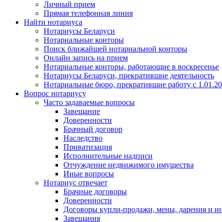
Личный прием
Прямая телефонная линия
Найти нотариуса
Нотариусы Беларуси
Нотариальные конторы
Поиск ближайшей нотариальной конторы
Онлайн запись на прием
Нотариальные конторы, работающие в воскресенье
Нотариусы Беларуси, прекратившие деятельность
Нотариальные бюро, прекратившие работу с 1.01.2
Вопрос нотариусу
Часто задаваемые вопросы
Завещание
Доверенности
Брачный договор
Наследство
Приватизация
Исполнительные надписи
Отчуждение недвижимого имущества
Иные вопросы
Нотариус отвечает
Брачные договоры
Доверенности
Договоры купли-продажи, мены, дарения и и
Завещания