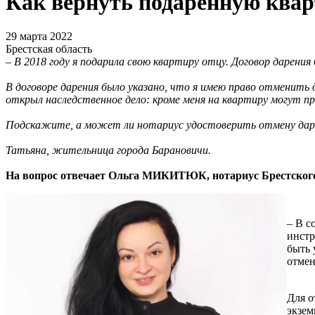
Как вернуть подаренную ква
29 марта 2022
Брестская область
– В 2018 году я подарила свою квартиру отцу. Договор дарения
В договоре дарения было указано, что я имею право отменить д
открыл наследственное дело: кроме меня на квартиру могут пр
Подскажите, а может ли нотариус удостоверить отмену даре
Татьяна, жительница города Барановичи.
На вопрос отвечает Ольга МИКИТЮК, нотариус Брестского
– В с
инстр
быть 
отмен
Для о
экзем