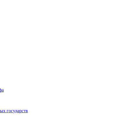
фа
ых государств