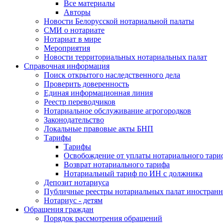
Все материалы
Авторы
Новости Белорусской нотариальной палаты
СМИ о нотариате
Нотариат в мире
Мероприятия
Новости территориальных нотариальных палат
Справочная информация
Поиск открытого наследственного дела
Проверить доверенность
Единая информационная линия
Реестр переводчиков
Нотариальное обслуживание агрогородков
Законодательство
Локальные правовые акты БНП
Тарифы
Тарифы
Освобождение от уплаты нотариального тари
Возврат нотариального тарифа
Нотариальный тариф по ИН с должника
Депозит нотариуса
Публичные реестры нотариальных палат иностранн
Нотариус - детям
Обращения граждан
Порядок рассмотрения обращений