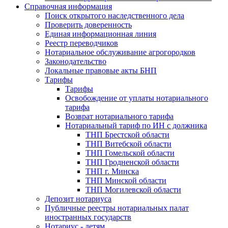
Справочная информация
Поиск открытого наследственного дела
Проверить доверенность
Единая информационная линия
Реестр переводчиков
Нотариальное обслуживание агрогородков
Законодательство
Локальные правовые акты БНП
Тарифы
Тарифы
Освобождение от уплаты нотариального
тарифа
Возврат нотариального тарифа
Нотариальный тариф по ИН с должника
ТНП Брестской области
ТНП Витебской области
ТНП Гомельской области
ТНП Гродненской области
ТНП г. Минска
ТНП Минской области
ТНП Могилевской области
Депозит нотариуса
Публичные реестры нотариальных палат
иностранных государств
Нотариус - детям