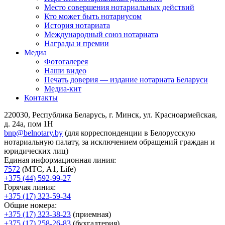
Место совершения нотариальных действий
Кто может быть нотариусом
История нотариата
Международный союз нотариата
Награды и премии
Медиа
Фотогалерея
Наши видео
Печать доверия — издание нотариата Беларуси
Медиа-кит
Контакты
220030, Республика Беларусь, г. Минск, ул. Красноармейская,
д. 24а, пом 1Н
bnp@belnotary.by
(для корреспонденции в Белорусскую
нотариальную палату, за исключением обращений граждан и
юридических лиц)
Единая информационная линия:
7572
(МТС, A1, Life)
+375 (44) 592-99-27
Горячая линия:
+375 (17) 323-59-34
Общие номера:
+375 (17) 323-38-23
(приемная)
+375 (17) 258-26-83
(бухгалтерия)