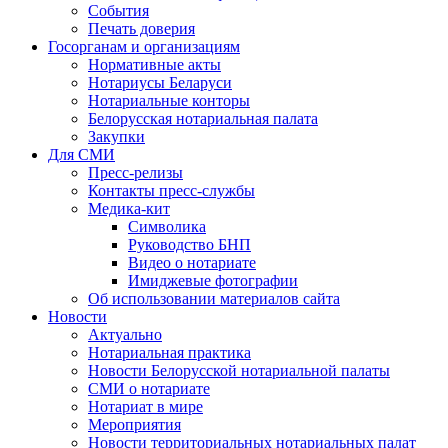
События
Печать доверия
Госорганам и организациям
Нормативные акты
Нотариусы Беларуси
Нотариальные конторы
Белорусская нотариальная палата
Закупки
Для СМИ
Пресс-релизы
Контакты пресс-службы
Медика-кит
Символика
Руководство БНП
Видео о нотариате
Имиджевые фотографии
Об использовании материалов сайта
Новости
Актуально
Нотариальная практика
Новости Белорусской нотариальной палаты
СМИ о нотариате
Нотариат в мире
Мероприятия
Новости территориальных нотариальных палат