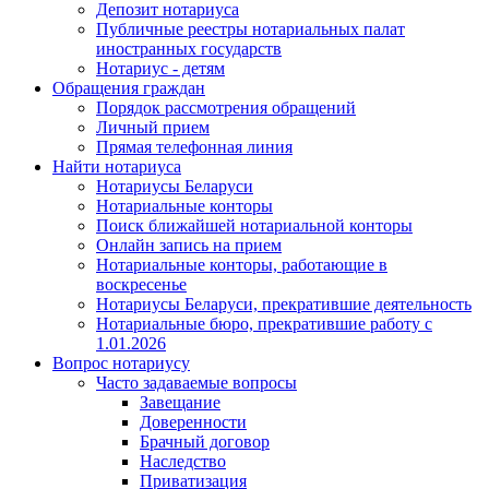
Депозит нотариуса
Публичные реестры нотариальных палат
иностранных государств
Нотариус - детям
Обращения граждан
Порядок рассмотрения обращений
Личный прием
Прямая телефонная линия
Найти нотариуса
Нотариусы Беларуси
Нотариальные конторы
Поиск ближайшей нотариальной конторы
Онлайн запись на прием
Нотариальные конторы, работающие в
воскресенье
Нотариусы Беларуси, прекратившие деятельность
Нотариальные бюро, прекратившие работу с
1.01.2026
Вопрос нотариусу
Часто задаваемые вопросы
Завещание
Доверенности
Брачный договор
Наследство
Приватизация