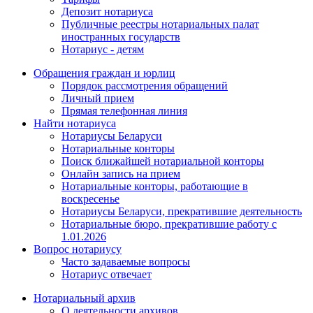
Депозит нотариуса
Публичные реестры нотариальных палат
иностранных государств
Нотариус - детям
Обращения граждан и юрлиц
Порядок рассмотрения обращений
Личный прием
Прямая телефонная линия
Найти нотариуса
Нотариусы Беларуси
Нотариальные конторы
Поиск ближайшей нотариальной конторы
Онлайн запись на прием
Нотариальные конторы, работающие в
воскресенье
Нотариусы Беларуси, прекратившие деятельность
Нотариальные бюро, прекратившие работу с
1.01.2026
Вопрос нотариусу
Часто задаваемые вопросы
Нотариус отвечает
Нотариальный архив
О деятельности архивов