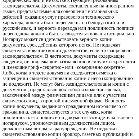
юридических лиц и не соответствующие требованиям
законодательства. Документы, составленные на иностранном
языке, представляемые для совершения нотариальных
действий, оказания услуг правового и технического
характера, должны быть переведены на белорусский или
русский язык, и верность перевода или подлинность подписи
переводчика должны быть засвидетельствованы нотариально.
Нотариус может свидетельствовать верность копии
документа, срок действия которого истек. Не подлежат
свидетельствованию копии документов, если это запрещено
законодательством. В частности, документы содержащие
сведения, не подлежащие разглашению в силу их секретности
и имеющие гриф «секретно» или «совершенно секретно».
Либо, когда в тексте документа содержится отметка о
запрещении свидетельствования копии с него (копированию
не подлежит). Не могут быть засвидетельствованы копии с
документов, представляющих собой изложение сделки,
заключенной между физическими лицами или с участием
физических лиц, в простой письменной форме. Верность
копии документа, выданного гражданином исходящего от
гражданина, свидетельствуется в тех случаях, когда
подлинность его подписи на документе засвидетельствована
нотариусом, уполномоченным должностным лицом,
должностным лицом загранучреждения. Не подлежат
свидетельствованию копии брошюр, газетных публикаций и