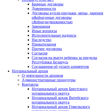
Брачные договоры
Доверенности
Договоры купли-продажи, мены, дарения
и&nbsp;иные договоры
с&nbsp;недвижимостью
Завещания
Иные вопросы
Исполнительные надписи
Наследство
Приватизация
Прочие договоры
Согласия
Согласия на выезд ребенка за пределы
Республики Беларусь
Соглашения об уплате алиментов
Нотариальный архив
О деятельности архивов
Административные процедуры
Контакты
Нотариальный архив Брестского
нотариального округа
Нотариальный архив Витебского
нотариального округа
Нотариальный архив Гомельского