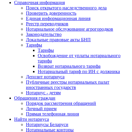
Справочная информация
Поиск открытого наследственного дела
Проверить доверенность
Единая информационная линия
Реестр переводчиков
Нотариальное обслуживание агрогородков
Законодательство
Локальные правовые акты БНП
Тарифы
Тарифы
Освобождение от уплаты нотариального
тарифа
Возврат нотариального тарифа
Нотариальный тариф по ИН с должника
Депозит нотариуса
Публичные реестры нотариальных палат
иностранных государств
Нотариус - детям
Обращения граждан
Порядок рассмотрения обращений
Личный прием
Прямая телефонная линия
Найти нотариуса
Нотариусы Беларуси
Нотариальные конторы