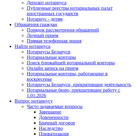
Депозит нотариуса
Публичные реестры нотариальных палат
иностранных государств
Нотариус - детям
Обращения граждан
Порядок рассмотрения обращений
Личный прием
Прямая телефонная линия
Найти нотариуса
Нотариусы Беларуси
Нотариальные конторы
Поиск ближайшей нотариальной конторы
Онлайн запись на прием
Нотариальные конторы, работающие в
воскресенье
Нотариусы Беларуси, прекратившие деятельность
Нотариальные бюро, прекратившие работу с
1.01.2026
Вопрос нотариусу
Часто задаваемые вопросы
Завещание
Доверенности
Брачный договор
Наследство
Приватизация