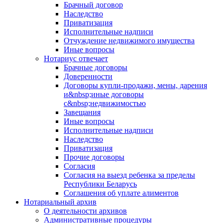
Брачный договор
Наследство
Приватизация
Исполнительные надписи
Отчуждение недвижимого имущества
Иные вопросы
Нотариус отвечает
Брачные договоры
Доверенности
Договоры купли-продажи, мены, дарения
и&nbsp;иные договоры
с&nbsp;недвижимостью
Завещания
Иные вопросы
Исполнительные надписи
Наследство
Приватизация
Прочие договоры
Согласия
Согласия на выезд ребенка за пределы
Республики Беларусь
Соглашения об уплате алиментов
Нотариальный архив
О деятельности архивов
Административные процедуры