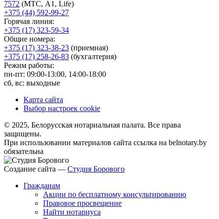
7572
(МТС, A1, Life)
+375 (44) 592-99-27
Горячая линия:
+375 (17) 323-59-34
Общие номера:
+375 (17) 323-38-23
(приемная)
+375 (17) 258-26-83
(бухгалтерия)
Режим работы:
пн-пт: 09:00-13:00, 14:00-18:00
сб, вс: выходные
Карта сайта
Выбор настроек cookie
© 2025, Белорусская нотариальная палата. Все права
защищены.
При использовании материалов сайта ссылка на belnotary.by
обязательна
Создание сайта —
Студия Борового
Гражданам
Акции по бесплатному консультированию
Правовое просвещение
Найти нотариуса