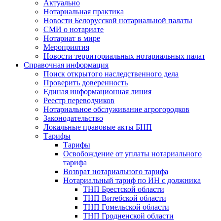
Актуально
Нотариальная практика
Новости Белорусской нотариальной палаты
СМИ о нотариате
Нотариат в мире
Мероприятия
Новости территориальных нотариальных палат
Справочная информация
Поиск открытого наследственного дела
Проверить доверенность
Единая информационная линия
Реестр переводчиков
Нотариальное обслуживание агрогородков
Законодательство
Локальные правовые акты БНП
Тарифы
Тарифы
Освобождение от уплаты нотариального
тарифа
Возврат нотариального тарифа
Нотариальный тариф по ИН с должника
ТНП Брестской области
ТНП Витебской области
ТНП Гомельской области
ТНП Гродненской области