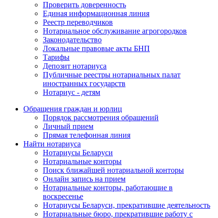
Проверить доверенность
Единая информационная линия
Реестр переводчиков
Нотариальное обслуживание агрогородков
Законодательство
Локальные правовые акты БНП
Тарифы
Депозит нотариуса
Публичные реестры нотариальных палат
иностранных государств
Нотариус - детям
Обращения граждан и юрлиц
Порядок рассмотрения обращений
Личный прием
Прямая телефонная линия
Найти нотариуса
Нотариусы Беларуси
Нотариальные конторы
Поиск ближайшей нотариальной конторы
Онлайн запись на прием
Нотариальные конторы, работающие в
воскресенье
Нотариусы Беларуси, прекратившие деятельность
Нотариальные бюро, прекратившие работу с