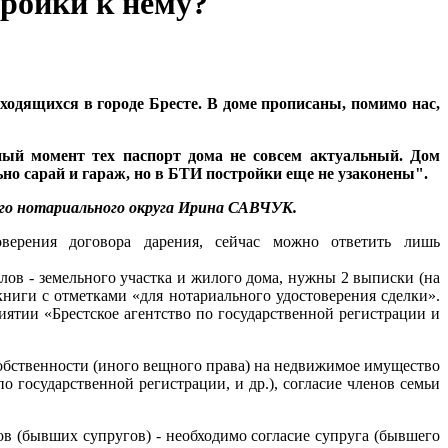
тройки к нему?
ходящихся в городе Бресте. В доме прописаны, помимо нас,
нный момент тех паспорт дома не совсем актуальный. Дом
ьно сарай и гараж, но в БТИ постройки еще не узаконены".
го нотариального округа Ирина САВЧУК.
оверения договора дарения, сейчас можно ответить лишь
ов - земельного участка и жилого дома, нужны 2 выписки (на
книги с отметками «для нотариального удостоверения сделки».
тии «Брестское агентство по государственной регистрации и
обственности (иного вещного права) на недвижимое имущество
о государственной регистрации, и др.), согласие членов семьи
в (бывших супругов) - необходимо согласие супруга (бывшего