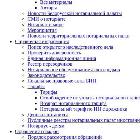
Все материалы
Авторы
Новости Белорусской нотариальной палаты
СМИ о нотариате
Нотариат в мире
Мероприятия
Новости территориальных нотариальных палат
Справочная информация
Поиск открытого наследственного дела
Проверить доверенность
Единая информационная линия
Реестр переводчиков
Нотариальное обслуживание агрогородков
Законодательство
Локальные правовые акты БНП
Тарифы
Тарифы
Освобождение от уплаты нотариального тари
Возврат нотариального тарифа
Нотариальный тариф по ИН с должника
Депозит нотариуса
Публичные реестры нотариальных палат иностранн
Нотариус - детям
Обращения граждан
Порядок рассмотрения обращений