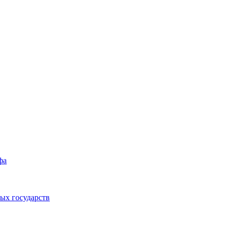
фа
ых государств