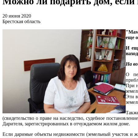
Можно ли подарить дом, если
20 июня 2020
Брестская область
"Мама
еще о
И ещ
наход
На в
О пе
прибл
При н
земел
Эти в
земел
Также
(свидетельство о праве на наследство, судебное постановлени
Дарителя, зарегистрированных в отчуждаемом жилом доме.
Если даримые объекты недвижимости (земельный участок и жи