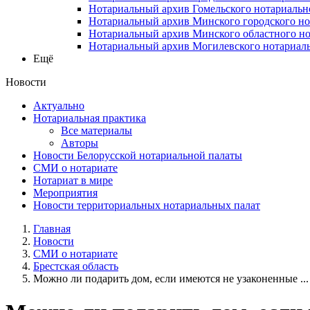
Нотариальный архив Гомельского нотариальн
Нотариальный архив Минского городского но
Нотариальный архив Минского областного но
Нотариальный архив Могилевского нотариаль
Ещё
Новости
Актуально
Нотариальная практика
Все материалы
Авторы
Новости Белорусской нотариальной палаты
СМИ о нотариате
Нотариат в мире
Мероприятия
Новости территориальных нотариальных палат
Главная
Новости
СМИ о нотариате
Брестская область
Можно ли подарить дом, если имеются не узаконенные ...