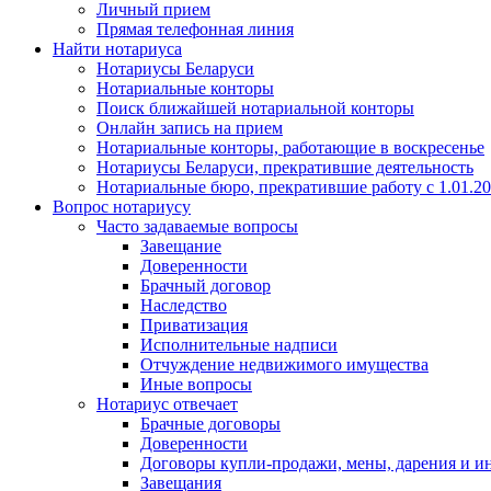
Личный прием
Прямая телефонная линия
Найти нотариуса
Нотариусы Беларуси
Нотариальные конторы
Поиск ближайшей нотариальной конторы
Онлайн запись на прием
Нотариальные конторы, работающие в воскресенье
Нотариусы Беларуси, прекратившие деятельность
Нотариальные бюро, прекратившие работу с 1.01.2
Вопрос нотариусу
Часто задаваемые вопросы
Завещание
Доверенности
Брачный договор
Наследство
Приватизация
Исполнительные надписи
Отчуждение недвижимого имущества
Иные вопросы
Нотариус отвечает
Брачные договоры
Доверенности
Договоры купли-продажи, мены, дарения и и
Завещания