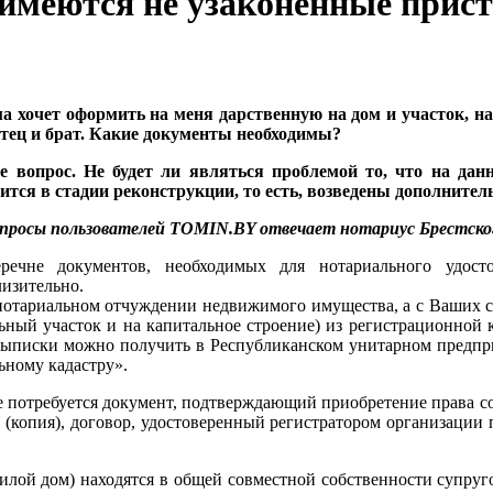
 имеются не узаконенные прис
 хочет оформить на меня дарственную на дом и участок, на
тец и брат. Какие документы необходимы?
е вопрос. Не будет ли являться проблемой то, что на да
ится в стадии реконструкции, то есть, возведены дополнител
опросы пользователей TOMIN.BY отвечает нотариус Брестско
речне документов, необходимых для нотариального удост
изительно.
отариальном отчуждении недвижимого имущества, а с Ваших сл
ьный участок и на капитальное строение) из регистрационной 
ыписки можно получить в Республиканском унитарном предприя
ьному кадастру».
 потребуется документ, подтверждающий приобретение права с
е (копия), договор, удостоверенный регистратором организации п
лой дом) находятся в общей совместной собственности супруго