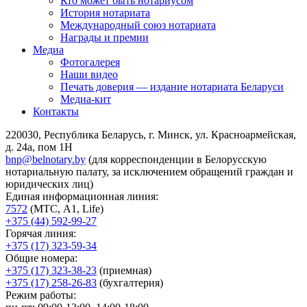
Кто может быть нотариусом
История нотариата
Международный союз нотариата
Награды и премии
Медиа
Фотогалерея
Наши видео
Печать доверия — издание нотариата Беларуси
Медиа-кит
Контакты
220030, Республика Беларусь, г. Минск, ул. Красноармейская,
д. 24а, пом 1Н
bnp@belnotary.by
(для корреспонденции в Белорусскую
нотариальную палату, за исключением обращений граждан и
юридических лиц)
Единая информационная линия:
7572
(МТС, A1, Life)
+375 (44) 592-99-27
Горячая линия:
+375 (17) 323-59-34
Общие номера:
+375 (17) 323-38-23
(приемная)
+375 (17) 258-26-83
(бухгалтерия)
Режим работы: