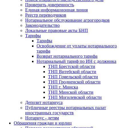
Проверить доверенность
Единая информационная линия
Реестр переводчиков
Нотариальное обслуживание агрогородков
Законодательство
Локальные правовые акты БНП
Тарифы
Тарифы
Освобождение от уплаты нотариального
тарифа
Возврат нотариального тарифа
Нотариальный тариф по ИН с должника
ТНП Брестской области
ТНП Витебской области
ТНП Гомельской области
ТНП Гродненской области
ТНП г. Минска
ТНП Минской области
ТНП Могилевской области
Депозит нотариуса
Публичные реестры нотариальных палат
иностранных государств
Нотариус - детям
Обращения граждан и юрлиц