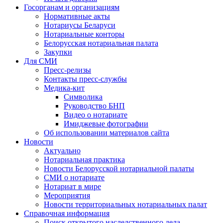
Госорганам и организациям
Нормативные акты
Нотариусы Беларуси
Нотариальные конторы
Белорусская нотариальная палата
Закупки
Для СМИ
Пресс-релизы
Контакты пресс-службы
Медика-кит
Символика
Руководство БНП
Видео о нотариате
Имиджевые фотографии
Об использовании материалов сайта
Новости
Актуально
Нотариальная практика
Новости Белорусской нотариальной палаты
СМИ о нотариате
Нотариат в мире
Мероприятия
Новости территориальных нотариальных палат
Справочная информация
Поиск открытого наследственного дела