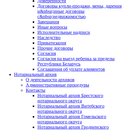
Доверенности
Договоры купли-продажи, мены, дарения
и&nbsp;иные договоры
с&nbsp;недвижимостью
Завещания
Иные вопросы
Исполнительные надписи
Наследство
Приватизация
Прочие договоры
Согласия
Согласия на выезд ребенка за пределы
Республики Беларусь
Соглашения об уплате алиментов
Нотариальный архив
О деятельности архивов
Административные процедуры
Контакты
Нотариальный архив Брестского
нотариального округа
Нотариальный архив Витебского
нотариального округа
Нотариальный архив Гомельского
нотариального округа
Нотариальный архив Гродненского