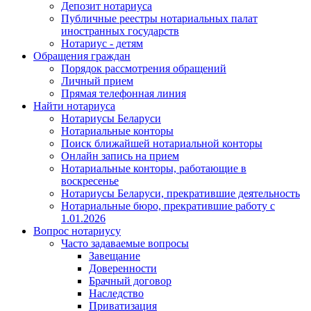
Депозит нотариуса
Публичные реестры нотариальных палат
иностранных государств
Нотариус - детям
Обращения граждан
Порядок рассмотрения обращений
Личный прием
Прямая телефонная линия
Найти нотариуса
Нотариусы Беларуси
Нотариальные конторы
Поиск ближайшей нотариальной конторы
Онлайн запись на прием
Нотариальные конторы, работающие в
воскресенье
Нотариусы Беларуси, прекратившие деятельность
Нотариальные бюро, прекратившие работу с
1.01.2026
Вопрос нотариусу
Часто задаваемые вопросы
Завещание
Доверенности
Брачный договор
Наследство
Приватизация