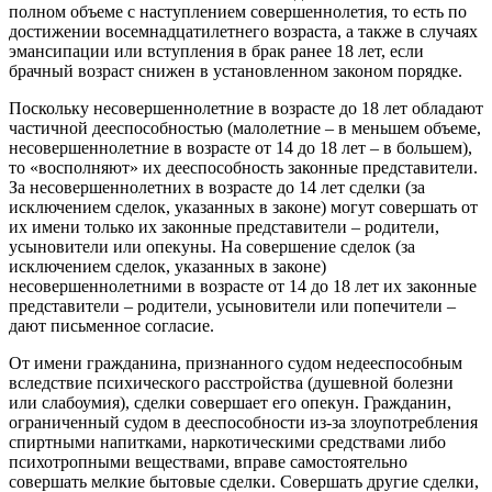
полном объеме с наступлением совершеннолетия, то есть по
достижении восемнадцатилетнего возраста, а также в случаях
эмансипации или вступления в брак ранее 18 лет, если
брачный возраст снижен в установленном законом порядке.
Поскольку несовершеннолетние в возрасте до 18 лет обладают
частичной дееспособностью (малолетние – в меньшем объеме,
несовершеннолетние в возрасте от 14 до 18 лет – в большем),
то «восполняют» их дееспособность законные представители.
За несовершеннолетних в возрасте до 14 лет сделки (за
исключением сделок, указанных в законе) могут совершать от
их имени только их законные представители – родители,
усыновители или опекуны. На совершение сделок (за
исключением сделок, указанных в законе)
несовершеннолетними в возрасте от 14 до 18 лет их законные
представители – родители, усыновители или попечители –
дают письменное согласие.
От имени гражданина, признанного судом недееспособным
вследствие психического расстройства (душевной болезни
или слабоумия), сделки совершает его опекун. Гражданин,
ограниченный судом в дееспособности из-за злоупотребления
спиртными напитками, наркотическими средствами либо
психотропными веществами, вправе самостоятельно
совершать мелкие бытовые сделки. Совершать другие сделки,