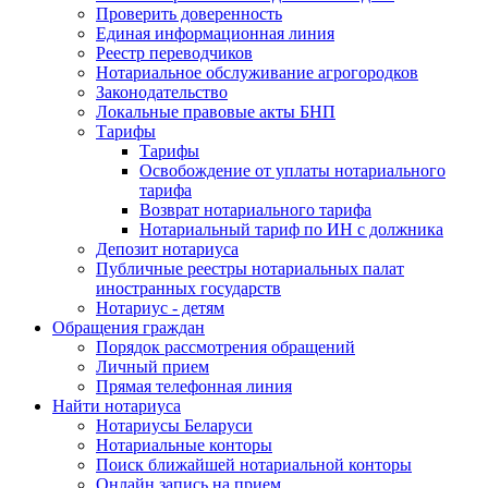
Проверить доверенность
Единая информационная линия
Реестр переводчиков
Нотариальное обслуживание агрогородков
Законодательство
Локальные правовые акты БНП
Тарифы
Тарифы
Освобождение от уплаты нотариального
тарифа
Возврат нотариального тарифа
Нотариальный тариф по ИН с должника
Депозит нотариуса
Публичные реестры нотариальных палат
иностранных государств
Нотариус - детям
Обращения граждан
Порядок рассмотрения обращений
Личный прием
Прямая телефонная линия
Найти нотариуса
Нотариусы Беларуси
Нотариальные конторы
Поиск ближайшей нотариальной конторы
Онлайн запись на прием