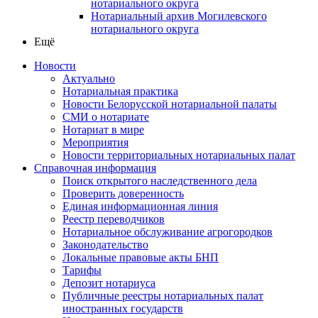
нотариального округа
Нотариальный архив Могилевского
нотариального округа
Ещё
Новости
Актуально
Нотариальная практика
Новости Белорусской нотариальной палаты
СМИ о нотариате
Нотариат в мире
Мероприятия
Новости территориальных нотариальных палат
Справочная информация
Поиск открытого наследственного дела
Проверить доверенность
Единая информационная линия
Реестр переводчиков
Нотариальное обслуживание агрогородков
Законодательство
Локальные правовые акты БНП
Тарифы
Депозит нотариуса
Публичные реестры нотариальных палат
иностранных государств