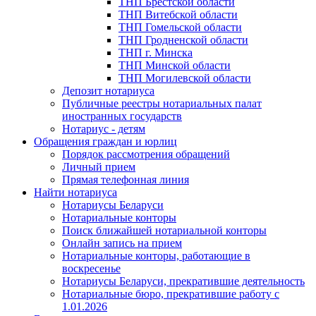
ТНП Брестской области
ТНП Витебской области
ТНП Гомельской области
ТНП Гродненской области
ТНП г. Минска
ТНП Минской области
ТНП Могилевской области
Депозит нотариуса
Публичные реестры нотариальных палат
иностранных государств
Нотариус - детям
Обращения граждан и юрлиц
Порядок рассмотрения обращений
Личный прием
Прямая телефонная линия
Найти нотариуса
Нотариусы Беларуси
Нотариальные конторы
Поиск ближайшей нотариальной конторы
Онлайн запись на прием
Нотариальные конторы, работающие в
воскресенье
Нотариусы Беларуси, прекратившие деятельность
Нотариальные бюро, прекратившие работу с
1.01.2026