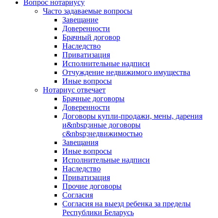
Вопрос нотариусу
Часто задаваемые вопросы
Завещание
Доверенности
Брачный договор
Наследство
Приватизация
Исполнительные надписи
Отчуждение недвижимого имущества
Иные вопросы
Нотариус отвечает
Брачные договоры
Доверенности
Договоры купли-продажи, мены, дарения
и&nbsp;иные договоры
с&nbsp;недвижимостью
Завещания
Иные вопросы
Исполнительные надписи
Наследство
Приватизация
Прочие договоры
Согласия
Согласия на выезд ребенка за пределы
Республики Беларусь