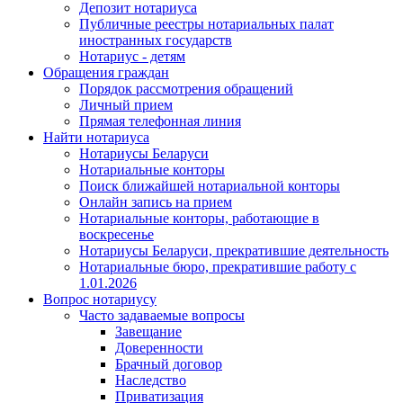
Депозит нотариуса
Публичные реестры нотариальных палат
иностранных государств
Нотариус - детям
Обращения граждан
Порядок рассмотрения обращений
Личный прием
Прямая телефонная линия
Найти нотариуса
Нотариусы Беларуси
Нотариальные конторы
Поиск ближайшей нотариальной конторы
Онлайн запись на прием
Нотариальные конторы, работающие в
воскресенье
Нотариусы Беларуси, прекратившие деятельность
Нотариальные бюро, прекратившие работу с
1.01.2026
Вопрос нотариусу
Часто задаваемые вопросы
Завещание
Доверенности
Брачный договор
Наследство
Приватизация