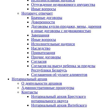
Исполнительные надписи
Отчуждение недвижимого имущества
Иные вопросы
Нотариус отвечает
Брачные договоры
Доверенности
Договоры купли-продажи, мены, дарения
и иные договоры с недвижимостью
Завещания
Иные вопросы
Исполнительные надписи
Наследство
Приватизация
Прочие договоры
Согласия
Согласия на выезд ребенка за пределы
Республики Беларусь
Соглашения об уплате алиментов
Нотариальный архив
О деятельности архивов
Административные процедуры
Контакты
Нотариальный архив Брестского
нотариального округа
Нотариальный архив Витебского