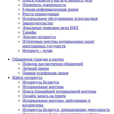
Поиск открытого наследственного дела
Проверить доверенность
Единая информационная линия
Реестр переводчиков
Нотариальное обслуживание агрогородков
Законодательство
Локальные правовые акты БНП
Тарифы
Депозит нотариуса
Публичные реестры нотариальных палат
иностранных государств
Нотариус - детям
Обращения граждан и юрлиц
Порядок рассмотрения обращений
Личный прием
Прямая телефонная линия
Найти нотариуса
Нотариусы Беларуси
Нотариальные конторы
Поиск ближайшей нотариальной конторы
Онлайн запись на прием
Нотариальные конторы, работающие в
воскресенье
Нотариусы Беларуси, прекратившие деятельность