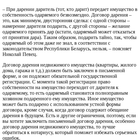
– При дарении даритель (тот, кто дарит) передает имущество в
собственность одаряемого безвозмездно. Договор дарения –
это, как минимум, двусторонняя сделка: с одной стороны –
намерение дарителя подарить, с другой стороны – желание
одаряемого принять дар (кстати, одаряемый может отказаться
от принятия дара). Таким образом, подарить тайно, так, чтобы
одаряемый об этом даже не знал, в соответствии с
законодательством Республики Беларусь, нельзя, – поясняет
Николай Певец.
Договор дарения недвижимого имущества (квартиры, жилого
дома, гаража и т.д.) должен быть заключен в письменной
форме, и он подлежит обязательной государственной
регистрации. С момента такой регистрации право
собственности на имущество переходит от дарителя к
одаряемому, то есть одаряемый становится полноправным
хозяином подаренного ему имущества. Иное имущество
может быть подарено с использованием устной формы
договора, кроме случая, когда договор содержит обещание
дарения в будущем. Есть и другие ограничения, поэтому, если
вы хотите заключить письменный договор дарения, особенно
договор дарения недвижимого имущества, то лучше
обратиться к нотариусу, который поможет избежать серьезных
ошибок.