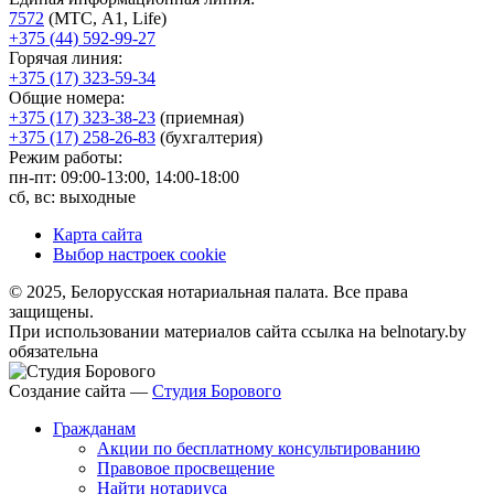
7572
(МТС, A1, Life)
+375 (44) 592-99-27
Горячая линия:
+375 (17) 323-59-34
Общие номера:
+375 (17) 323-38-23
(приемная)
+375 (17) 258-26-83
(бухгалтерия)
Режим работы:
пн-пт: 09:00-13:00, 14:00-18:00
сб, вс: выходные
Карта сайта
Выбор настроек cookie
© 2025, Белорусская нотариальная палата. Все права
защищены.
При использовании материалов сайта ссылка на belnotary.by
обязательна
Создание сайта —
Студия Борового
Гражданам
Акции по бесплатному консультированию
Правовое просвещение
Найти нотариуса