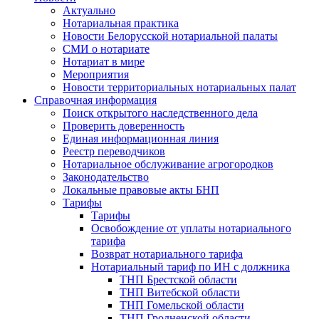
Актуально
Нотариальная практика
Новости Белорусской нотариальной палаты
СМИ о нотариате
Нотариат в мире
Мероприятия
Новости территориальных нотариальных палат
Справочная информация
Поиск открытого наследственного дела
Проверить доверенность
Единая информационная линия
Реестр переводчиков
Нотариальное обслуживание агрогородков
Законодательство
Локальные правовые акты БНП
Тарифы
Тарифы
Освобождение от уплаты нотариального
тарифа
Возврат нотариального тарифа
Нотариальный тариф по ИН с должника
ТНП Брестской области
ТНП Витебской области
ТНП Гомельской области
ТНП Гродненской области