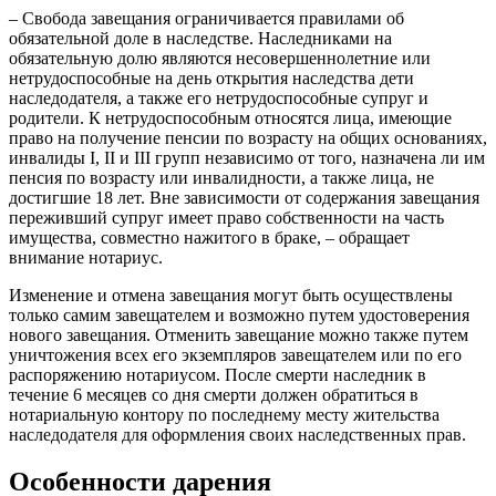
– Свобода завещания ограничивается правилами об
обязательной доле в наследстве. Наследниками на
обязательную долю являются несовершеннолетние или
нетрудоспособные на день открытия наследства дети
наследодателя, а также его нетрудоспособные супруг и
родители. К нетрудоспособным относятся лица, имеющие
право на получение пенсии по возрасту на общих основаниях,
инвалиды I, II и III групп независимо от того, назначена ли им
пенсия по возрасту или инвалидности, а также лица, не
достигшие 18 лет. Вне зависимости от содержания завещания
переживший супруг имеет право собственности на часть
имущества, совместно нажитого в браке, – обращает
внимание нотариус.
Изменение и отмена завещания могут быть осуществлены
только самим завещателем и возможно путем удостоверения
нового завещания. Отменить завещание можно также путем
уничтожения всех его экземпляров завещателем или по его
распоряжению нотариусом. После смерти наследник в
течение 6 месяцев со дня смерти должен обратиться в
нотариальную контору по последнему месту жительства
наследодателя для оформления своих наследственных прав.
Особенности дарения