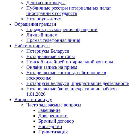
Депозит нотариуса
Публичные реестры нотариальных палат
иностранных государств
Нотариус - детям
Обращения граждан
Порядок рассмотрения обращений
Личный прием
Прямая телефонная линия
Найти нотариуса
Нотариусы Беларуси
Нотариальные конторы
Поиск ближайшей нотариальной конторы
Онлайн запись на прием
Нотариальные конторы, работающие в
воскресенье
Нотариусы Беларуси, прекратившие деятельность
Нотариальные бюро, прекратившие работу с
1.01.2026
Вопрос нотариусу
Часто задаваемые вопросы
Завещание
Доверенности
Брачный договор
Наследство
Приватизация