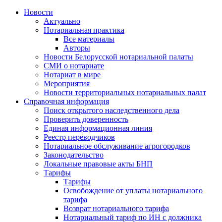
Новости
Актуально
Нотариальная практика
Все материалы
Авторы
Новости Белорусской нотариальной палаты
СМИ о нотариате
Нотариат в мире
Мероприятия
Новости территориальных нотариальных палат
Справочная информация
Поиск открытого наследственного дела
Проверить доверенность
Единая информационная линия
Реестр переводчиков
Нотариальное обслуживание агрогородков
Законодательство
Локальные правовые акты БНП
Тарифы
Тарифы
Освобождение от уплаты нотариального
тарифа
Возврат нотариального тарифа
Нотариальный тариф по ИН с должника