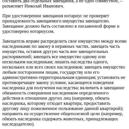
составить два отдельных завещания, а не одно совместное, –
разъясняет Николай Иванович.
При удостоверении завещания нотариус не проверяет
принадлежность завещаемого имущества завещателю.
Завещание должно быть составлено в письменной форме и
удостоверено нотариусом.
Завещатель вправе распределить свое имущество между всеми
наследниками по закону в неравных частях, завещать часть
имущества, оставив другую часть вне завещательных
распоряжений; завещать все имущество одному или
нескольким наследникам; лишить наследства одного,
нескольких или всех своих наследников; завещать имущество
любым посторонним лицам, государству или его
административно-территориальным единицам; установить не
противоречащее закону условие, касающееся поведения
наследника для получения наследства; включить в завещание
обязанность совершения наследником определенного
действия в отношении других лиц (например, обязать
наследника, которому отходит квартира, предоставить
другому лицу пожизненное пользование данной квартирой);
направить на осуществление общеполезной цели (например,
обязать наследника содержать животных, принадлежащих
наследодателю).