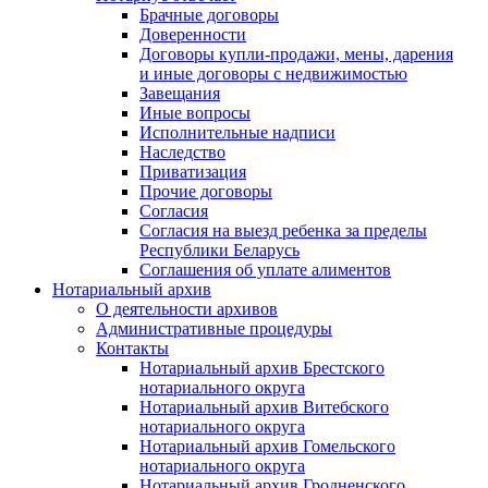
Брачные договоры
Доверенности
Договоры купли-продажи, мены, дарения
и иные договоры с недвижимостью
Завещания
Иные вопросы
Исполнительные надписи
Наследство
Приватизация
Прочие договоры
Согласия
Согласия на выезд ребенка за пределы
Республики Беларусь
Соглашения об уплате алиментов
Нотариальный архив
О деятельности архивов
Административные процедуры
Контакты
Нотариальный архив Брестского
нотариального округа
Нотариальный архив Витебского
нотариального округа
Нотариальный архив Гомельского
нотариального округа
Нотариальный архив Гродненского