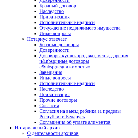
Доверенности
Брачный договор
Наследство
Приватизация
Исполнительные надписи
Отчуждение недвижимого имущества
Иные вопросы
Нотариус отвечает
Брачные договоры
Доверенности
Договоры купли-продажи, мены, дарения
и&nbsp;иные договоры
с&nbsp;недвижимостью
Завещания
Иные вопросы
Исполнительные надписи
Наследство
Приватизация
Прочие договоры
Согласия
Согласия на выезд ребенка за пределы
Республики Беларусь
Соглашения об уплате алиментов
Нотариальный архив
О деятельности архивов