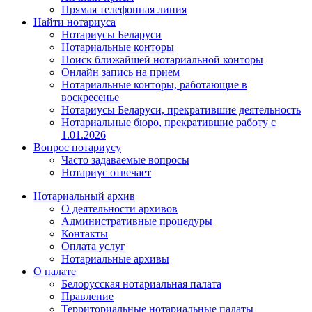
Прямая телефонная линия
Найти нотариуса
Нотариусы Беларуси
Нотариальные конторы
Поиск ближайшей нотариальной конторы
Онлайн запись на прием
Нотариальные конторы, работающие в
воскресенье
Нотариусы Беларуси, прекратившие деятельность
Нотариальные бюро, прекратившие работу с
1.01.2026
Вопрос нотариусу
Часто задаваемые вопросы
Нотариус отвечает
Нотариальный архив
О деятельности архивов
Административные процедуры
Контакты
Оплата услуг
Нотариальные архивы
О палате
Белорусская нотариальная палата
Правление
Территориальные нотариальные палаты