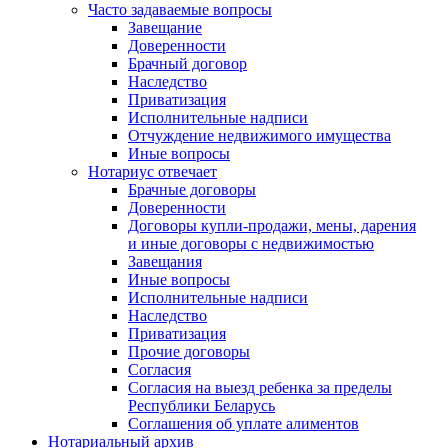
Часто задаваемые вопросы
Завещание
Доверенности
Брачный договор
Наследство
Приватизация
Исполнительные надписи
Отчуждение недвижимого имущества
Иные вопросы
Нотариус отвечает
Брачные договоры
Доверенности
Договоры купли-продажи, мены, дарения
и иные договоры с недвижимостью
Завещания
Иные вопросы
Исполнительные надписи
Наследство
Приватизация
Прочие договоры
Согласия
Согласия на выезд ребенка за пределы
Республики Беларусь
Соглашения об уплате алиментов
Нотариальный архив