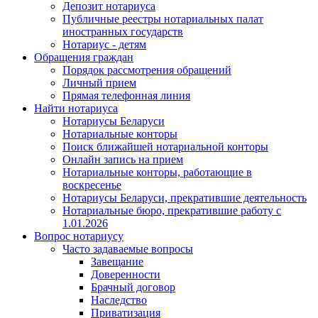
Депозит нотариуса
Публичные реестры нотариальных палат
иностранных государств
Нотариус - детям
Обращения граждан
Порядок рассмотрения обращений
Личный прием
Прямая телефонная линия
Найти нотариуса
Нотариусы Беларуси
Нотариальные конторы
Поиск ближайшей нотариальной конторы
Онлайн запись на прием
Нотариальные конторы, работающие в
воскресенье
Нотариусы Беларуси, прекратившие деятельность
Нотариальные бюро, прекратившие работу с
1.01.2026
Вопрос нотариусу
Часто задаваемые вопросы
Завещание
Доверенности
Брачный договор
Наследство
Приватизация