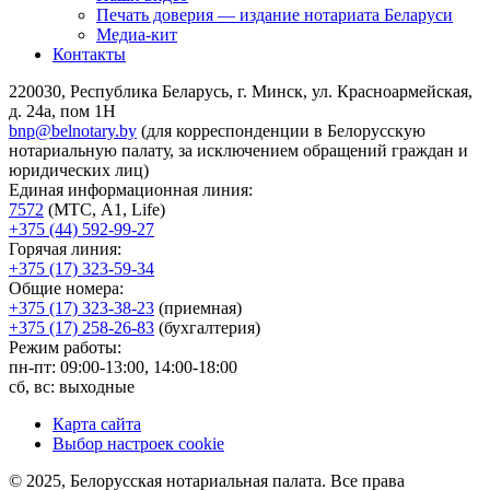
Печать доверия — издание нотариата Беларуси
Медиа-кит
Контакты
220030, Республика Беларусь, г. Минск, ул. Красноармейская,
д. 24а, пом 1Н
bnp@belnotary.by
(для корреспонденции в Белорусскую
нотариальную палату, за исключением обращений граждан и
юридических лиц)
Единая информационная линия:
7572
(МТС, A1, Life)
+375 (44) 592-99-27
Горячая линия:
+375 (17) 323-59-34
Общие номера:
+375 (17) 323-38-23
(приемная)
+375 (17) 258-26-83
(бухгалтерия)
Режим работы:
пн-пт: 09:00-13:00, 14:00-18:00
сб, вс: выходные
Карта сайта
Выбор настроек cookie
© 2025, Белорусская нотариальная палата. Все права