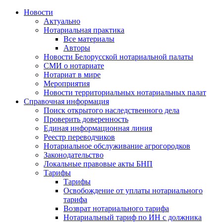
Новости
Актуально
Нотариальная практика
Все материалы
Авторы
Новости Белорусской нотариальной палаты
СМИ о нотариате
Нотариат в мире
Мероприятия
Новости территориальных нотариальных палат
Справочная информация
Поиск открытого наследственного дела
Проверить доверенность
Единая информационная линия
Реестр переводчиков
Нотариальное обслуживание агрогородков
Законодательство
Локальные правовые акты БНП
Тарифы
Тарифы
Освобождение от уплаты нотариального
тарифа
Возврат нотариального тарифа
Нотариальный тариф по ИН с должника