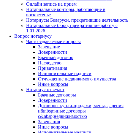
Онлайн запись на прием
Нотариальные конторы, работающие в
воскресенье
Нотариусы Беларуси, прекратившие деятельность
Нотариальные бюро, прекратившие работу с
1.01.2026
Вопрос нотариусу
Часто задаваемые вопросы
Завещание
Доверенности
Брачный договор
Наследство
Приватизация
Исполнительные надписи
Отчуждение недвижимого имущества
Иные вопросы
Нотариус отвечает
Брачные договоры
Доверенности
Договоры купли-продажи, мены, дарения
и&nbsp;иные договоры
с&nbsp;недвижимостью
Завещания
Иные вопросы
Исполнительные надписи