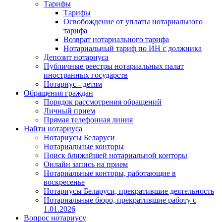
Тарифы
Тарифы
Освобождение от уплаты нотариального
тарифа
Возврат нотариального тарифа
Нотариальный тариф по ИН с должника
Депозит нотариуса
Публичные реестры нотариальных палат
иностранных государств
Нотариус - детям
Обращения граждан
Порядок рассмотрения обращений
Личный прием
Прямая телефонная линия
Найти нотариуса
Нотариусы Беларуси
Нотариальные конторы
Поиск ближайшей нотариальной конторы
Онлайн запись на прием
Нотариальные конторы, работающие в
воскресенье
Нотариусы Беларуси, прекратившие деятельность
Нотариальные бюро, прекратившие работу с
1.01.2026
Вопрос нотариусу