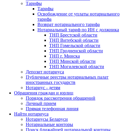
Тарифы
Тарифы
Освобождение от уплаты нотариального
тарифа
Возврат нотариального тарифа
Нотариальный тариф по ИН с должника
ТНП Брестской области
ТНП Витебской области
ТНП Гомельской области
ТНП Гродненской области
ТНП г. Минска
ТНП Минской области
ТНП Могилевской области
Депозит нотариуса
Публичные реестры нотариальных палат
иностранных государств
Нотариус - детям
Обращения граждан и юрлиц
Порядок рассмотрения обращений
Личный прием
Прямая телефонная линия
Найти нотариуса
Нотариусы Беларуси
Нотариальные конторы
Поиск ближайшей нотариальной конторы