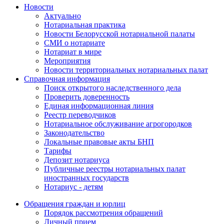
Новости
Актуально
Нотариальная практика
Новости Белорусской нотариальной палаты
СМИ о нотариате
Нотариат в мире
Мероприятия
Новости территориальных нотариальных палат
Справочная информация
Поиск открытого наследственного дела
Проверить доверенность
Единая информационная линия
Реестр переводчиков
Нотариальное обслуживание агрогородков
Законодательство
Локальные правовые акты БНП
Тарифы
Депозит нотариуса
Публичные реестры нотариальных палат
иностранных государств
Нотариус - детям
Обращения граждан и юрлиц
Порядок рассмотрения обращений
Личный прием