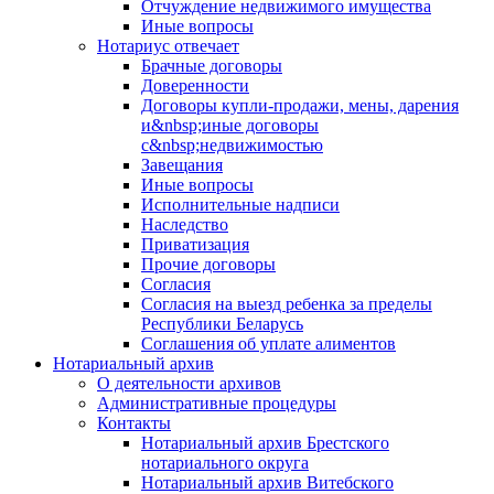
Отчуждение недвижимого имущества
Иные вопросы
Нотариус отвечает
Брачные договоры
Доверенности
Договоры купли-продажи, мены, дарения
и&nbsp;иные договоры
с&nbsp;недвижимостью
Завещания
Иные вопросы
Исполнительные надписи
Наследство
Приватизация
Прочие договоры
Согласия
Согласия на выезд ребенка за пределы
Республики Беларусь
Соглашения об уплате алиментов
Нотариальный архив
О деятельности архивов
Административные процедуры
Контакты
Нотариальный архив Брестского
нотариального округа
Нотариальный архив Витебского