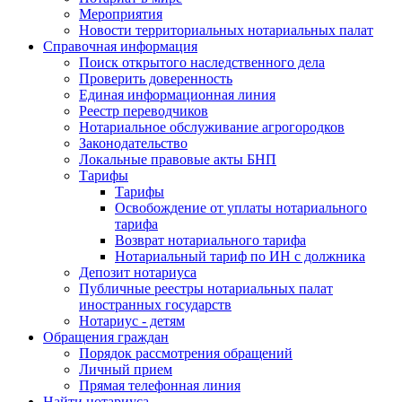
Мероприятия
Новости территориальных нотариальных палат
Справочная информация
Поиск открытого наследственного дела
Проверить доверенность
Единая информационная линия
Реестр переводчиков
Нотариальное обслуживание агрогородков
Законодательство
Локальные правовые акты БНП
Тарифы
Тарифы
Освобождение от уплаты нотариального
тарифа
Возврат нотариального тарифа
Нотариальный тариф по ИН с должника
Депозит нотариуса
Публичные реестры нотариальных палат
иностранных государств
Нотариус - детям
Обращения граждан
Порядок рассмотрения обращений
Личный прием
Прямая телефонная линия
Найти нотариуса