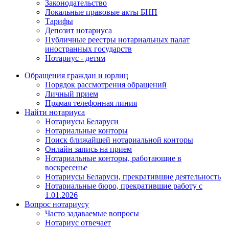
Законодательство
Локальные правовые акты БНП
Тарифы
Депозит нотариуса
Публичные реестры нотариальных палат
иностранных государств
Нотариус - детям
Обращения граждан и юрлиц
Порядок рассмотрения обращений
Личный прием
Прямая телефонная линия
Найти нотариуса
Нотариусы Беларуси
Нотариальные конторы
Поиск ближайшей нотариальной конторы
Онлайн запись на прием
Нотариальные конторы, работающие в
воскресенье
Нотариусы Беларуси, прекратившие деятельность
Нотариальные бюро, прекратившие работу с
1.01.2026
Вопрос нотариусу
Часто задаваемые вопросы
Нотариус отвечает