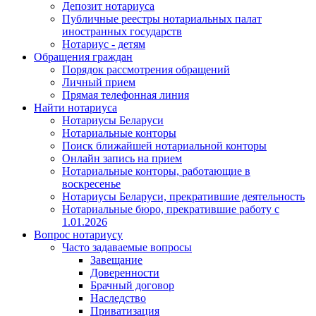
Депозит нотариуса
Публичные реестры нотариальных палат
иностранных государств
Нотариус - детям
Обращения граждан
Порядок рассмотрения обращений
Личный прием
Прямая телефонная линия
Найти нотариуса
Нотариусы Беларуси
Нотариальные конторы
Поиск ближайшей нотариальной конторы
Онлайн запись на прием
Нотариальные конторы, работающие в
воскресенье
Нотариусы Беларуси, прекратившие деятельность
Нотариальные бюро, прекратившие работу с
1.01.2026
Вопрос нотариусу
Часто задаваемые вопросы
Завещание
Доверенности
Брачный договор
Наследство
Приватизация