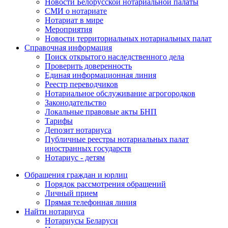
Новости Белорусской нотариальной палаты
СМИ о нотариате
Нотариат в мире
Мероприятия
Новости территориальных нотариальных палат
Справочная информация
Поиск открытого наследственного дела
Проверить доверенность
Единая информационная линия
Реестр переводчиков
Нотариальное обслуживание агрогородков
Законодательство
Локальные правовые акты БНП
Тарифы
Депозит нотариуса
Публичные реестры нотариальных палат
иностранных государств
Нотариус - детям
Обращения граждан и юрлиц
Порядок рассмотрения обращений
Личный прием
Прямая телефонная линия
Найти нотариуса
Нотариусы Беларуси