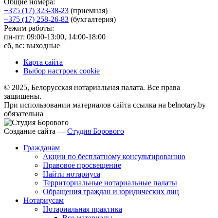
Общие номера:
+375 (17) 323-38-23
(приемная)
+375 (17) 258-26-83
(бухгалтерия)
Режим работы:
пн-пт: 09:00-13:00, 14:00-18:00
сб, вс: выходные
Карта сайта
Выбор настроек cookie
© 2025, Белорусская нотариальная палата. Все права
защищены.
При использовании материалов сайта ссылка на belnotary.by
обязательна
Создание сайта —
Студия Борового
Гражданам
Акции по бесплатному консультированию
Правовое просвещение
Найти нотариуса
Территориальные нотариальные палаты
Обращения граждан и юридических лиц
Нотариусам
Нотариальная практика
Все материалы