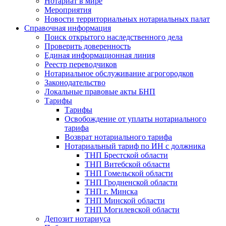
Нотариат в мире
Мероприятия
Новости территориальных нотариальных палат
Справочная информация
Поиск открытого наследственного дела
Проверить доверенность
Единая информационная линия
Реестр переводчиков
Нотариальное обслуживание агрогородков
Законодательство
Локальные правовые акты БНП
Тарифы
Тарифы
Освобождение от уплаты нотариального
тарифа
Возврат нотариального тарифа
Нотариальный тариф по ИН с должника
ТНП Брестской области
ТНП Витебской области
ТНП Гомельской области
ТНП Гродненской области
ТНП г. Минска
ТНП Минской области
ТНП Могилевской области
Депозит нотариуса