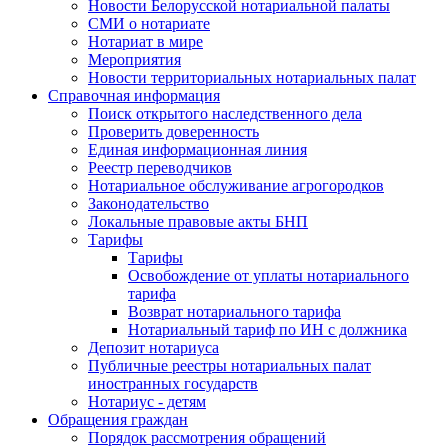
Новости Белорусской нотариальной палаты
СМИ о нотариате
Нотариат в мире
Мероприятия
Новости территориальных нотариальных палат
Справочная информация
Поиск открытого наследственного дела
Проверить доверенность
Единая информационная линия
Реестр переводчиков
Нотариальное обслуживание агрогородков
Законодательство
Локальные правовые акты БНП
Тарифы
Тарифы
Освобождение от уплаты нотариального
тарифа
Возврат нотариального тарифа
Нотариальный тариф по ИН с должника
Депозит нотариуса
Публичные реестры нотариальных палат
иностранных государств
Нотариус - детям
Обращения граждан
Порядок рассмотрения обращений