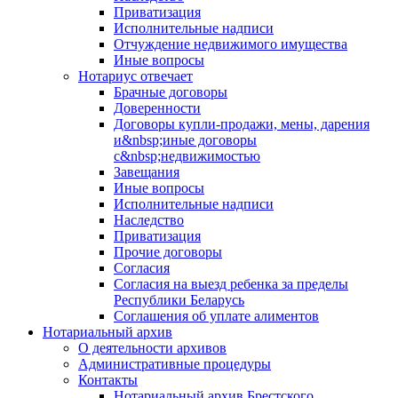
Приватизация
Исполнительные надписи
Отчуждение недвижимого имущества
Иные вопросы
Нотариус отвечает
Брачные договоры
Доверенности
Договоры купли-продажи, мены, дарения
и&nbsp;иные договоры
с&nbsp;недвижимостью
Завещания
Иные вопросы
Исполнительные надписи
Наследство
Приватизация
Прочие договоры
Согласия
Согласия на выезд ребенка за пределы
Республики Беларусь
Соглашения об уплате алиментов
Нотариальный архив
О деятельности архивов
Административные процедуры
Контакты
Нотариальный архив Брестского