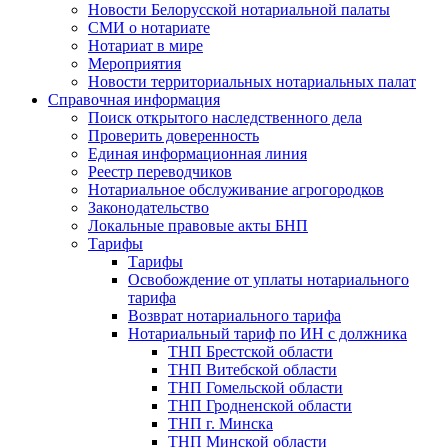
Новости Белорусской нотариальной палаты
СМИ о нотариате
Нотариат в мире
Мероприятия
Новости территориальных нотариальных палат
Справочная информация
Поиск открытого наследственного дела
Проверить доверенность
Единая информационная линия
Реестр переводчиков
Нотариальное обслуживание агрогородков
Законодательство
Локальные правовые акты БНП
Тарифы
Тарифы
Освобождение от уплаты нотариального
тарифа
Возврат нотариального тарифа
Нотариальный тариф по ИН с должника
ТНП Брестской области
ТНП Витебской области
ТНП Гомельской области
ТНП Гродненской области
ТНП г. Минска
ТНП Минской области