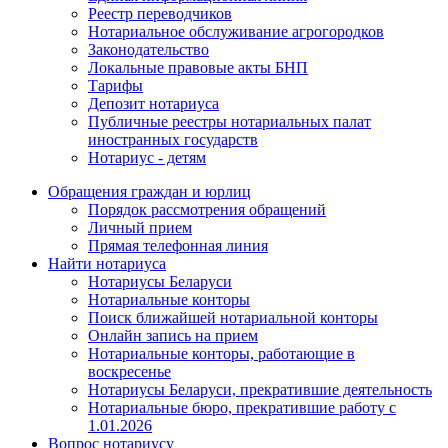
Реестр переводчиков
Нотариальное обслуживание агрогородков
Законодательство
Локальные правовые акты БНП
Тарифы
Депозит нотариуса
Публичные реестры нотариальных палат
иностранных государств
Нотариус - детям
Обращения граждан и юрлиц
Порядок рассмотрения обращений
Личный прием
Прямая телефонная линия
Найти нотариуса
Нотариусы Беларуси
Нотариальные конторы
Поиск ближайшей нотариальной конторы
Онлайн запись на прием
Нотариальные конторы, работающие в
воскресенье
Нотариусы Беларуси, прекратившие деятельность
Нотариальные бюро, прекратившие работу с
1.01.2026
Вопрос нотариусу