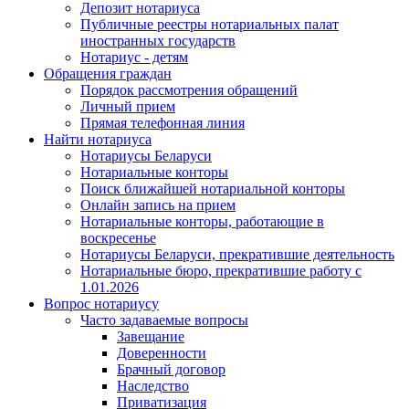
Депозит нотариуса
Публичные реестры нотариальных палат
иностранных государств
Нотариус - детям
Обращения граждан
Порядок рассмотрения обращений
Личный прием
Прямая телефонная линия
Найти нотариуса
Нотариусы Беларуси
Нотариальные конторы
Поиск ближайшей нотариальной конторы
Онлайн запись на прием
Нотариальные конторы, работающие в
воскресенье
Нотариусы Беларуси, прекратившие деятельность
Нотариальные бюро, прекратившие работу с
1.01.2026
Вопрос нотариусу
Часто задаваемые вопросы
Завещание
Доверенности
Брачный договор
Наследство
Приватизация