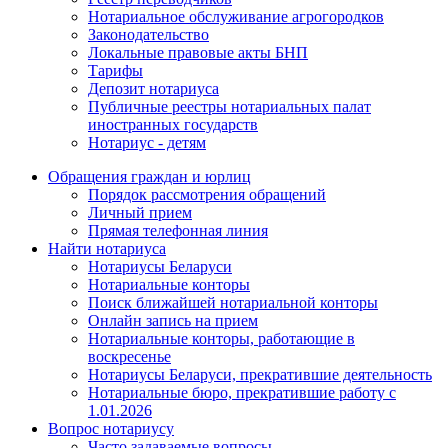
Нотариальное обслуживание агрогородков
Законодательство
Локальные правовые акты БНП
Тарифы
Депозит нотариуса
Публичные реестры нотариальных палат
иностранных государств
Нотариус - детям
Обращения граждан и юрлиц
Порядок рассмотрения обращений
Личный прием
Прямая телефонная линия
Найти нотариуса
Нотариусы Беларуси
Нотариальные конторы
Поиск ближайшей нотариальной конторы
Онлайн запись на прием
Нотариальные конторы, работающие в
воскресенье
Нотариусы Беларуси, прекратившие деятельность
Нотариальные бюро, прекратившие работу с
1.01.2026
Вопрос нотариусу
Часто задаваемые вопросы