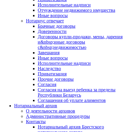
Исполнительные надписи
Отчуждение недвижимого имущества
Иные вопросы
Нотариус отвечает
Брачные договоры
Доверенности
Договоры купли-продажи, мены, дарения
и&nbsp;иные договоры
с&nbsp;недвижимостью
Завещания
Иные вопросы
Исполнительные надписи
Наследство
Приватизация
Прочие договоры
Согласия
Согласия на выезд ребенка за пределы
Республики Беларусь
Соглашения об уплате алиментов
Нотариальный архив
О деятельности архивов
Административные процедуры
Контакты
Нотариальный архив Брестского