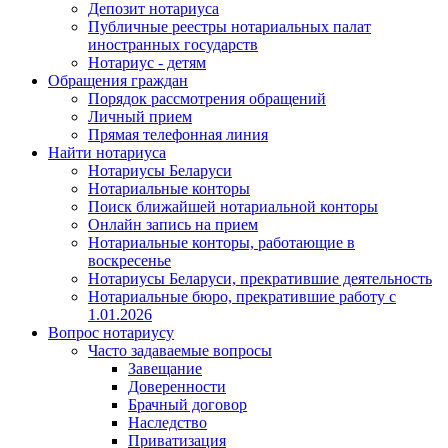
Депозит нотариуса
Публичные реестры нотариальных палат
иностранных государств
Нотариус - детям
Обращения граждан
Порядок рассмотрения обращений
Личный прием
Прямая телефонная линия
Найти нотариуса
Нотариусы Беларуси
Нотариальные конторы
Поиск ближайшей нотариальной конторы
Онлайн запись на прием
Нотариальные конторы, работающие в
воскресенье
Нотариусы Беларуси, прекратившие деятельность
Нотариальные бюро, прекратившие работу с
1.01.2026
Вопрос нотариусу
Часто задаваемые вопросы
Завещание
Доверенности
Брачный договор
Наследство
Приватизация