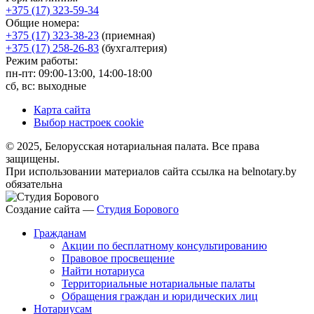
+375 (17) 323-59-34
Общие номера:
+375 (17) 323-38-23
(приемная)
+375 (17) 258-26-83
(бухгалтерия)
Режим работы:
пн-пт: 09:00-13:00, 14:00-18:00
сб, вс: выходные
Карта сайта
Выбор настроек cookie
© 2025, Белорусская нотариальная палата. Все права
защищены.
При использовании материалов сайта ссылка на belnotary.by
обязательна
Создание сайта —
Студия Борового
Гражданам
Акции по бесплатному консультированию
Правовое просвещение
Найти нотариуса
Территориальные нотариальные палаты
Обращения граждан и юридических лиц
Нотариусам