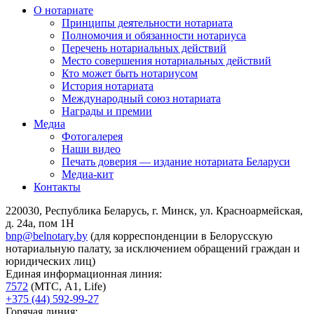
О нотариате
Принципы деятельности нотариата
Полномочия и обязанности нотариуса
Перечень нотариальных действий
Место совершения нотариальных действий
Кто может быть нотариусом
История нотариата
Международный союз нотариата
Награды и премии
Медиа
Фотогалерея
Наши видео
Печать доверия — издание нотариата Беларуси
Медиа-кит
Контакты
220030, Республика Беларусь, г. Минск, ул. Красноармейская,
д. 24а, пом 1Н
bnp@belnotary.by
(для корреспонденции в Белорусскую
нотариальную палату, за исключением обращений граждан и
юридических лиц)
Единая информационная линия:
7572
(МТС, A1, Life)
+375 (44) 592-99-27
Горячая линия: