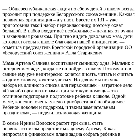
— Общереспубликанская акция по сбору детей в школу всегда
проходит при поддержке Белорусского союза женщин. Каждая
первичная организация – а у нас в Бресте их 131 – уже
приготовила такой набор первокласснику, поэтому охват
большой. В набор входит всё необходимое – начиная от ручки
и заканчивая рюкзаком. Приятно видеть довольных мам, дети
которых готовы к школе благодаря нашей инициативе, —
отметила председатель Брестской городской организации ОО
«Белорусский союз женщин» Алла Старикевич.
Мама Артема Салиева воспитывает сынишку одна. Мальчик с
нетерпением ждет, когда же он пойдет в школу. Потому что в
садике ему уже неинтересно: хочется писать, читать и считать
– одним словом, хочется учиться. Но для мамы покупка
набора из длинного списка для первоклашек – затратное дело.
«Спасибо организаторам акции за такую помощь – это
отличное подспорье в подготовке ребенка к школе. Одной
маме, конечно, очень тяжело приобрести всё необходимое.
Ребенок доволен и подарком, и таким замечательным
праздником», — поделилась молодая женщина.
В семье Ирины Волосюк растет три сына, стать
первоклассником предстоит младшему Артему. Какая
непростая в финансовом плане задача собрать ребенка в