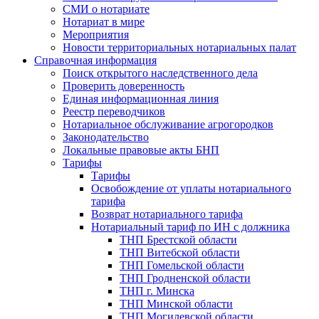
СМИ о нотариате
Нотариат в мире
Мероприятия
Новости территориальных нотариальных палат
Справочная информация
Поиск открытого наследственного дела
Проверить доверенность
Единая информационная линия
Реестр переводчиков
Нотариальное обслуживание агрогородков
Законодательство
Локальные правовые акты БНП
Тарифы
Тарифы
Освобождение от уплаты нотариального
тарифа
Возврат нотариального тарифа
Нотариальный тариф по ИН с должника
ТНП Брестской области
ТНП Витебской области
ТНП Гомельской области
ТНП Гродненской области
ТНП г. Минска
ТНП Минской области
ТНП Могилевской области