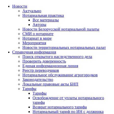
Новости
Актуально
Нотариальная практика
Все материалы
Авторы
Новости Белорусской нотариальной палаты
СМИ о нотариате
Нотариат в мире
Мероприятия
Новости территориальных нотариальных палат
Справочная информация
Поиск открытого наследственного дела
Проверить доверенность
Единая информационная линия
Реестр переводчиков
Нотариальное обслуживание агрогородков
Законодательство
Локальные правовые акты БНП
Тарифы
Тарифы
Освобождение от уплаты нотариального
тарифа
Возврат нотариального тарифа
Нотариальный тариф по ИН с должника