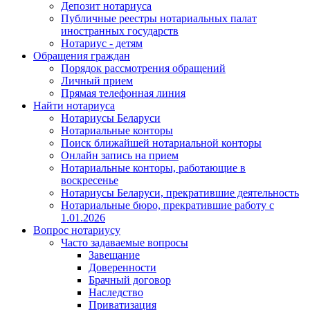
Депозит нотариуса
Публичные реестры нотариальных палат
иностранных государств
Нотариус - детям
Обращения граждан
Порядок рассмотрения обращений
Личный прием
Прямая телефонная линия
Найти нотариуса
Нотариусы Беларуси
Нотариальные конторы
Поиск ближайшей нотариальной конторы
Онлайн запись на прием
Нотариальные конторы, работающие в
воскресенье
Нотариусы Беларуси, прекратившие деятельность
Нотариальные бюро, прекратившие работу с
1.01.2026
Вопрос нотариусу
Часто задаваемые вопросы
Завещание
Доверенности
Брачный договор
Наследство
Приватизация