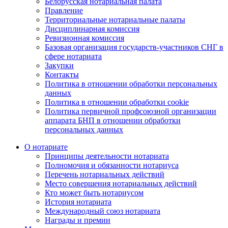
Белорусская нотариальная палата
Правление
Территориальные нотариальные палаты
Дисциплинарная комиссия
Ревизионная комиссия
Базовая организация государств-участников СНГ в
сфере нотариата
Закупки
Контакты
Политика в отношении обработки персональных
данных
Политика в отношении обработки cookie
Политика первичной профсоюзной организации
аппарата БНП в отношении обработки
персональных данных
О нотариате
Принципы деятельности нотариата
Полномочия и обязанности нотариуса
Перечень нотариальных действий
Место совершения нотариальных действий
Кто может быть нотариусом
История нотариата
Международный союз нотариата
Награды и премии