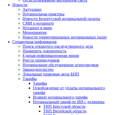
Об использовании материалов сайта
Новости
Актуально
Нотариальная практика
Новости Белорусской нотариальной палаты
СМИ о нотариате
Нотариат в мире
Мероприятия
Новости территориальных нотариальных палат
Справочная информация
Поиск открытого наследственного дела
Проверить доверенность
Единая информационная линия
Реестр переводчиков
Нотариальное обслуживание агрогородков
Законодательство
Локальные правовые акты БНП
Тарифы
Тарифы
Освобождение от уплаты нотариального
тарифа
Возврат нотариального тарифа
Нотариальный тариф по ИН с должника
ТНП Брестской области
ТНП Витебской области