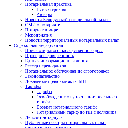
Нотариальная практика
Все материалы
Авторы
Новости Белорусской нотариальной палаты
СМИ о нотариате
Нотариат в мире
Мероприятия
Новости территориальных нотариальных палат
Справочная информация
Поиск открытого наследственного дела
Проверить доверенность
Единая информационная линия
Реестр переводчиков
Нотариальное обслуживание агрогородков
Законодательство
Локальные правовые акты БНП
Тарифы
Тарифы
Освобождение от уплаты нотариального
тарифа
Возврат нотариального тарифа
Нотариальный тариф по ИН с должника
Депозит нотариуса
Публичные реестры нотариальных палат
иностранных государств