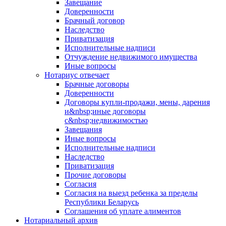
Завещание
Доверенности
Брачный договор
Наследство
Приватизация
Исполнительные надписи
Отчуждение недвижимого имущества
Иные вопросы
Нотариус отвечает
Брачные договоры
Доверенности
Договоры купли-продажи, мены, дарения
и&nbsp;иные договоры
с&nbsp;недвижимостью
Завещания
Иные вопросы
Исполнительные надписи
Наследство
Приватизация
Прочие договоры
Согласия
Согласия на выезд ребенка за пределы
Республики Беларусь
Соглашения об уплате алиментов
Нотариальный архив