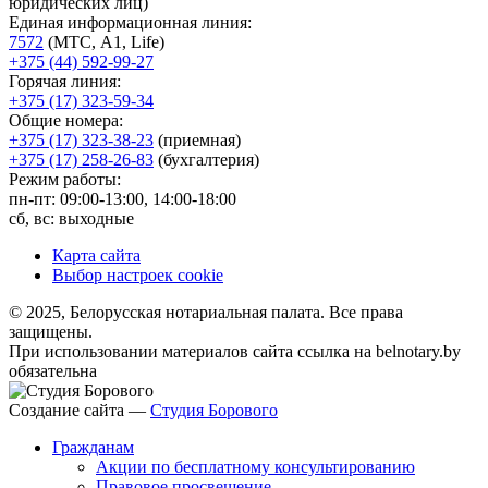
юридических лиц)
Единая информационная линия:
7572
(МТС, A1, Life)
+375 (44) 592-99-27
Горячая линия:
+375 (17) 323-59-34
Общие номера:
+375 (17) 323-38-23
(приемная)
+375 (17) 258-26-83
(бухгалтерия)
Режим работы:
пн-пт: 09:00-13:00, 14:00-18:00
сб, вс: выходные
Карта сайта
Выбор настроек cookie
© 2025, Белорусская нотариальная палата. Все права
защищены.
При использовании материалов сайта ссылка на belnotary.by
обязательна
Создание сайта —
Студия Борового
Гражданам
Акции по бесплатному консультированию
Правовое просвещение