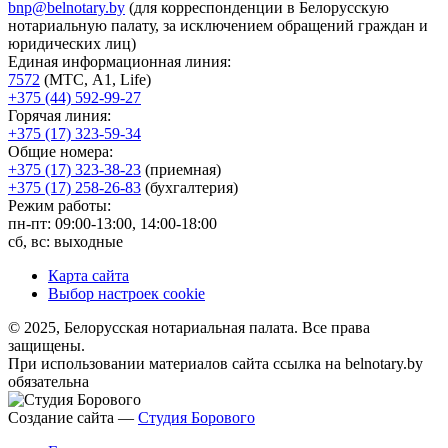
bnp@belnotary.by
(для корреспонденции в Белорусскую
нотариальную палату, за исключением обращений граждан и
юридических лиц)
Единая информационная линия:
7572
(МТС, A1, Life)
+375 (44) 592-99-27
Горячая линия:
+375 (17) 323-59-34
Общие номера:
+375 (17) 323-38-23
(приемная)
+375 (17) 258-26-83
(бухгалтерия)
Режим работы:
пн-пт: 09:00-13:00, 14:00-18:00
сб, вс: выходные
Карта сайта
Выбор настроек cookie
© 2025, Белорусская нотариальная палата. Все права
защищены.
При использовании материалов сайта ссылка на belnotary.by
обязательна
Создание сайта —
Студия Борового