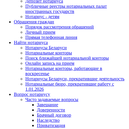
Депозит нотариуса
Публичные реестры нотариальных палат
иностранных государств
Нотариус - детям
Обращения граждан
Порядок рассмотрения обращений
Личный прием
Прямая телефонная линия
Найти нотариуса
Нотариусы Беларуси
Нотариальные конторы
Поиск ближайшей нотариальной конторы
Онлайн запись на прием
Нотариальные конторы, работающие в
воскресенье
Нотариусы Беларуси, прекратившие деятельность
Нотариальные бюро, прекратившие работу с
1.01.2026
Вопрос нотариусу
Часто задаваемые вопросы
Завещание
Доверенности
Брачный договор
Наследство
Приватизация