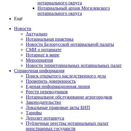
нотариального округа
Нотариальный архив Могилевского
нотариального округа
Ещё
Новости
Актуально
Нотариальная практика
Новости Белорусской нотариальной палаты
СМИ о нотариате
Нотариат в мире
Мероприятия
Новости территориальных нотариальных палат
Справочная информация
Поиск открытого наследственного дела
Проверить доверенность
Единая информационная линия
Реестр переводчиков
Нотариальное обслуживание агрогородков
Законодательство
Локальные правовые акты БНП
Тарифы
Депозит нотариуса
Публичные реестры нотариальных палат
иностранных государств