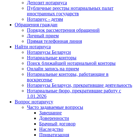
Депозит нотариуса
Публичные реестры нотариальных палат
иностранных государств
Нотариус - детям
Обращения граждан
Порядок рассмотрения обращений
Личный прием
Прямая телефонная линия
Найти нотариуса
Нотариусы Беларуси
Нотариальные конторы
Поиск ближайшей нотариальной конторы
Онлайн запись на прием
Нотариальные конторы, работающие в
воскресенье
Нотариусы Беларуси, прекратившие деятельность
Нотариальные бюро, прекратившие работу с
1.01.2026
Вопрос нотариусу
Часто задаваемые вопросы
Завещание
Доверенности
Брачный договор
Наследство
Приватизация