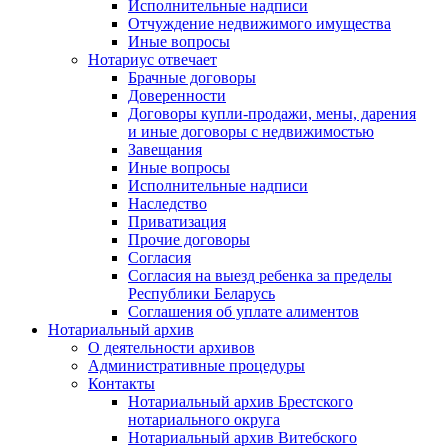
Исполнительные надписи
Отчуждение недвижимого имущества
Иные вопросы
Нотариус отвечает
Брачные договоры
Доверенности
Договоры купли-продажи, мены, дарения
и иные договоры с недвижимостью
Завещания
Иные вопросы
Исполнительные надписи
Наследство
Приватизация
Прочие договоры
Согласия
Согласия на выезд ребенка за пределы
Республики Беларусь
Соглашения об уплате алиментов
Нотариальный архив
О деятельности архивов
Административные процедуры
Контакты
Нотариальный архив Брестского
нотариального округа
Нотариальный архив Витебского