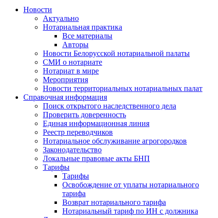
Новости
Актуально
Нотариальная практика
Все материалы
Авторы
Новости Белорусской нотариальной палаты
СМИ о нотариате
Нотариат в мире
Мероприятия
Новости территориальных нотариальных палат
Справочная информация
Поиск открытого наследственного дела
Проверить доверенность
Единая информационная линия
Реестр переводчиков
Нотариальное обслуживание агрогородков
Законодательство
Локальные правовые акты БНП
Тарифы
Тарифы
Освобождение от уплаты нотариального
тарифа
Возврат нотариального тарифа
Нотариальный тариф по ИН с должника