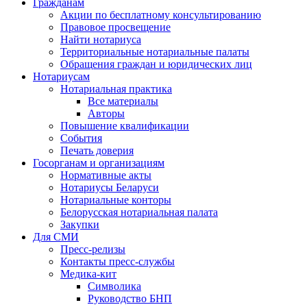
Гражданам
Акции по бесплатному консультированию
Правовое просвещение
Найти нотариуса
Территориальные нотариальные палаты
Обращения граждан и юридических лиц
Нотариусам
Нотариальная практика
Все материалы
Авторы
Повышение квалификации
События
Печать доверия
Госорганам и организациям
Нормативные акты
Нотариусы Беларуси
Нотариальные конторы
Белорусская нотариальная палата
Закупки
Для СМИ
Пресс-релизы
Контакты пресс-службы
Медика-кит
Символика
Руководство БНП