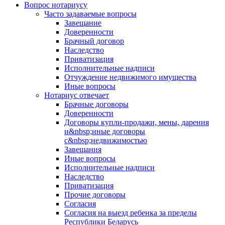
Вопрос нотариусу
Часто задаваемые вопросы
Завещание
Доверенности
Брачный договор
Наследство
Приватизация
Исполнительные надписи
Отчуждение недвижимого имущества
Иные вопросы
Нотариус отвечает
Брачные договоры
Доверенности
Договоры купли-продажи, мены, дарения
и&nbsp;иные договоры
с&nbsp;недвижимостью
Завещания
Иные вопросы
Исполнительные надписи
Наследство
Приватизация
Прочие договоры
Согласия
Согласия на выезд ребенка за пределы
Республики Беларусь