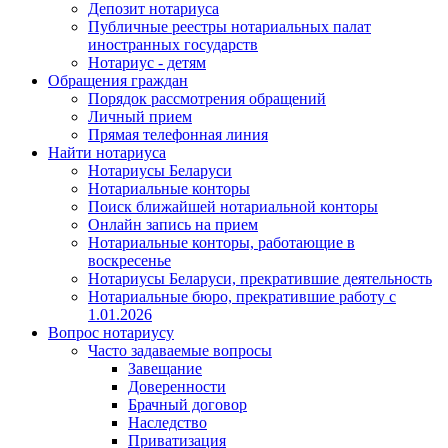
Депозит нотариуса
Публичные реестры нотариальных палат
иностранных государств
Нотариус - детям
Обращения граждан
Порядок рассмотрения обращений
Личный прием
Прямая телефонная линия
Найти нотариуса
Нотариусы Беларуси
Нотариальные конторы
Поиск ближайшей нотариальной конторы
Онлайн запись на прием
Нотариальные конторы, работающие в
воскресенье
Нотариусы Беларуси, прекратившие деятельность
Нотариальные бюро, прекратившие работу с
1.01.2026
Вопрос нотариусу
Часто задаваемые вопросы
Завещание
Доверенности
Брачный договор
Наследство
Приватизация