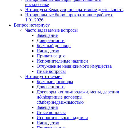
воскресенье
Нотариусы Беларуси, прекратившие деятельность
Нотариальные бюро, прекратившие работу с
1.01.2026
Вопрос нотариусу
Часто задаваемые вопросы
Завещание
Доверенности
Брачный договор
Наследство
Приватизация
Исполнительные надписи
Отчуждение недвижимого имущества
Иные вопросы
Нотариус отвечает
Брачные договоры
Доверенности
Договоры купли-продажи, мены, дарения
и&nbsp;иные договоры
с&nbsp;недвижимостью
Завещания
Иные вопросы
Исполнительные надписи
Наследство
Приватизация