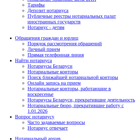
Тарифы
Депозит нотариуса
Публичные реестры нотариальных палат
иностранных государств
Нотариус - детям
Обращения граждан и юрлиц
Порядок рассмотрения обращений
Личный прием
Прямая телефонная линия
Найти нотариуса
Нотариусы Беларуси
Нотариальные конторы
Поиск ближайшей нотариальной конторы
Онлайн запись на прием
Нотариальные конторы, работающие в
воскресенье
Нотариусы Беларуси, прекратившие деятельность
Нотариальные бюро, прекратившие работу с
1.01.2026
Вопрос нотариусу
Часто задаваемые вопросы
Нотариус отвечает
Нотариальный архив