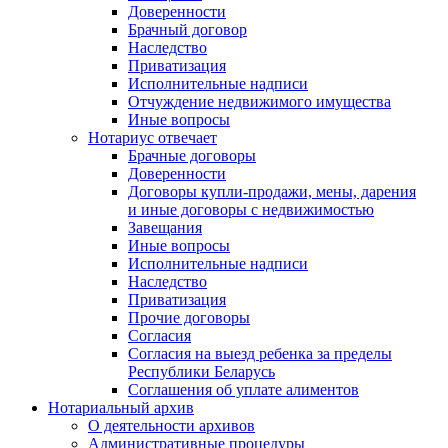
Доверенности
Брачный договор
Наследство
Приватизация
Исполнительные надписи
Отчуждение недвижимого имущества
Иные вопросы
Нотариус отвечает
Брачные договоры
Доверенности
Договоры купли-продажи, мены, дарения
и иные договоры с недвижимостью
Завещания
Иные вопросы
Исполнительные надписи
Наследство
Приватизация
Прочие договоры
Согласия
Согласия на выезд ребенка за пределы
Республики Беларусь
Соглашения об уплате алиментов
Нотариальный архив
О деятельности архивов
Административные процедуры