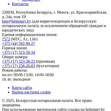
Контакты
220030, Республика Беларусь, г. Минск, ул. Красноармейская,
д. 24а, пом 1Н
bnp@belnotary.by
(для корреспонденции в Белорусскую
нотариальную палату, за исключением обращений граждан и
юридических лиц)
Единая информационная линия:
7572
(МТС, A1, Life)
+375 (44) 592-99-27
Горячая линия:
+375 (17) 323-59-34
Общие номера:
+375 (17) 323-38-23
(приемная)
+375 (17) 258-26-83
(бухгалтерия)
Режим работы:
пн-пт: 09:00-13:00, 14:00-18:00
сб, вс: выходные
Карта сайта
Выбор настроек cookie
© 2025, Белорусская нотариальная палата. Все права
защищены.
При использовании материалов сайта ссылка на belnotary.by