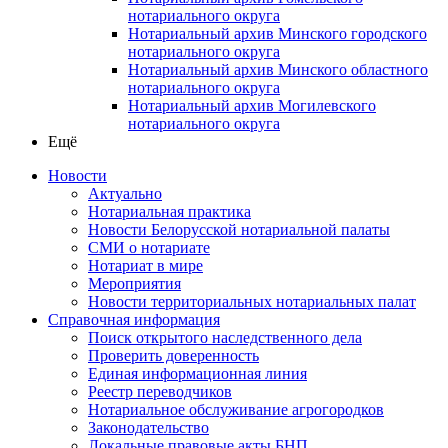
нотариального округа
Нотариальный архив Минского городского
нотариального округа
Нотариальный архив Минского областного
нотариального округа
Нотариальный архив Могилевского
нотариального округа
Ещё
Новости
Актуально
Нотариальная практика
Новости Белорусской нотариальной палаты
СМИ о нотариате
Нотариат в мире
Мероприятия
Новости территориальных нотариальных палат
Справочная информация
Поиск открытого наследственного дела
Проверить доверенность
Единая информационная линия
Реестр переводчиков
Нотариальное обслуживание агрогородков
Законодательство
Локальные правовые акты БНП