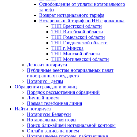
Освобождение от уплаты нотариального
тарифа
Возврат нотариального тарифа
Нотариальный тариф по ИН с должника
ТНП Брестской области
ТНП Витебской области
ТНП Гомельской области
ТНП Гродненской области
ТНП г. Минска
ТНП Минской области
ТНП Могилевской области
Депозит нотариуса
Публичные реестры нотариальных палат
иностранных государств
Нотариус - детям
Обращения граждан и юрлиц
Порядок рассмотрения обращений
Личный прием
Прямая телефонная линия
Найти нотариуса
Нотариусы Беларуси
Нотариальные конторы
Поиск ближайшей нотариальной конторы
Онлайн запись на прием
Нотариальные конторы, работающие в