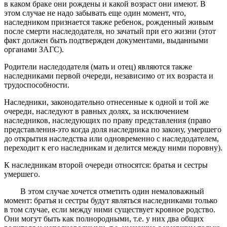
в каком браке они рождены и какой возраст они имеют. В
этом случае не надо забывать еще один момент, что,
наследником признается также ребенок, рожденный живым
после смерти наследодателя, но зачатый при его жизни (этот
факт должен быть подтвержден документами, выданными
органами ЗАГС).
Родители наследодателя (мать и отец) являются также
наследниками первой очереди, независимо от их возраста и
трудоспособности.
Наследники, законодательно отнесенные к одной и той же
очереди, наследуют в равных долях, за исключением
наследников, наследующих по праву представления (право
представления-это когда доля наследника по закону, умершего
до открытия наследства или одновременно с наследодателем,
переходит к его наследникам и делится между ними поровну).
К наследникам второй очереди относятся: братья и сестры
умершего.
В этом случае хочется отметить один немаловажный
момент: братья и сестры будут являться наследниками только
в том случае, если между ними существует кровное родство.
Они могут быть как полнородными, т.е. у них два общих