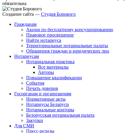
обязательна
Создание сайта —
Студия Борового
Гражданам
Акции по бесплатному консультированию
Правовое просвещение
Найти нотариуса
Территориальные нотариальные палаты
Обращения граждан и юридических лиц
Нотариусам
Нотариальная практика
Все материалы
Авторы
Повышение квалификации
События
Печать доверия
Госорганам и организациям
Нормативные акты
Нотариусы Беларуси
Нотариальные конторы
Белорусская нотариальная палата
Закупки
Для СМИ
Пресс-релизы