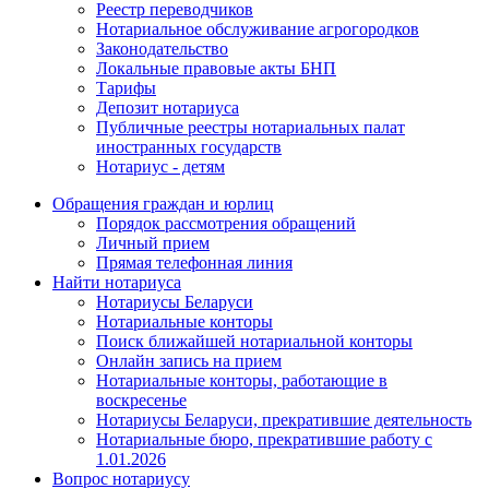
Реестр переводчиков
Нотариальное обслуживание агрогородков
Законодательство
Локальные правовые акты БНП
Тарифы
Депозит нотариуса
Публичные реестры нотариальных палат
иностранных государств
Нотариус - детям
Обращения граждан и юрлиц
Порядок рассмотрения обращений
Личный прием
Прямая телефонная линия
Найти нотариуса
Нотариусы Беларуси
Нотариальные конторы
Поиск ближайшей нотариальной конторы
Онлайн запись на прием
Нотариальные конторы, работающие в
воскресенье
Нотариусы Беларуси, прекратившие деятельность
Нотариальные бюро, прекратившие работу с
1.01.2026
Вопрос нотариусу