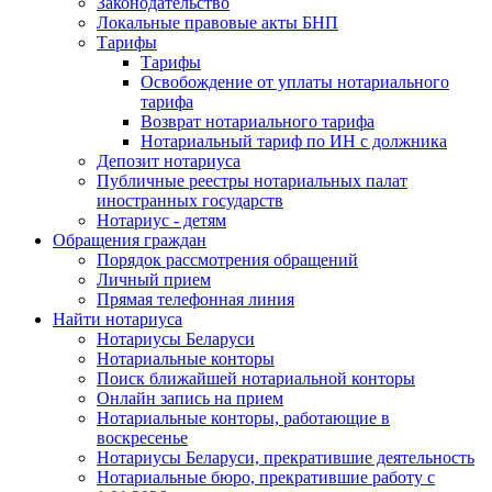
Законодательство
Локальные правовые акты БНП
Тарифы
Тарифы
Освобождение от уплаты нотариального
тарифа
Возврат нотариального тарифа
Нотариальный тариф по ИН с должника
Депозит нотариуса
Публичные реестры нотариальных палат
иностранных государств
Нотариус - детям
Обращения граждан
Порядок рассмотрения обращений
Личный прием
Прямая телефонная линия
Найти нотариуса
Нотариусы Беларуси
Нотариальные конторы
Поиск ближайшей нотариальной конторы
Онлайн запись на прием
Нотариальные конторы, работающие в
воскресенье
Нотариусы Беларуси, прекратившие деятельность
Нотариальные бюро, прекратившие работу с