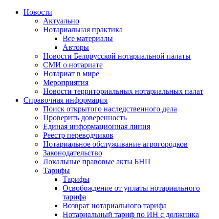
Новости
Актуально
Нотариальная практика
Все материалы
Авторы
Новости Белорусской нотариальной палаты
СМИ о нотариате
Нотариат в мире
Мероприятия
Новости территориальных нотариальных палат
Справочная информация
Поиск открытого наследственного дела
Проверить доверенность
Единая информационная линия
Реестр переводчиков
Нотариальное обслуживание агрогородков
Законодательство
Локальные правовые акты БНП
Тарифы
Тарифы
Освобождение от уплаты нотариального
тарифа
Возврат нотариального тарифа
Нотариальный тариф по ИН с должника