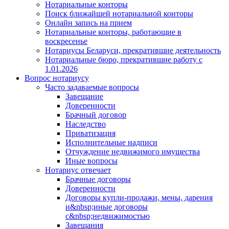
Нотариальные конторы
Поиск ближайшей нотариальной конторы
Онлайн запись на прием
Нотариальные конторы, работающие в
воскресенье
Нотариусы Беларуси, прекратившие деятельность
Нотариальные бюро, прекратившие работу с
1.01.2026
Вопрос нотариусу
Часто задаваемые вопросы
Завещание
Доверенности
Брачный договор
Наследство
Приватизация
Исполнительные надписи
Отчуждение недвижимого имущества
Иные вопросы
Нотариус отвечает
Брачные договоры
Доверенности
Договоры купли-продажи, мены, дарения
и&nbsp;иные договоры
с&nbsp;недвижимостью
Завещания