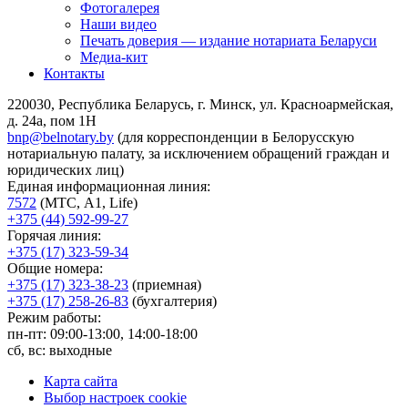
Фотогалерея
Наши видео
Печать доверия — издание нотариата Беларуси
Медиа-кит
Контакты
220030, Республика Беларусь, г. Минск, ул. Красноармейская,
д. 24а, пом 1Н
bnp@belnotary.by
(для корреспонденции в Белорусскую
нотариальную палату, за исключением обращений граждан и
юридических лиц)
Единая информационная линия:
7572
(МТС, A1, Life)
+375 (44) 592-99-27
Горячая линия:
+375 (17) 323-59-34
Общие номера:
+375 (17) 323-38-23
(приемная)
+375 (17) 258-26-83
(бухгалтерия)
Режим работы:
пн-пт: 09:00-13:00, 14:00-18:00
сб, вс: выходные
Карта сайта
Выбор настроек cookie