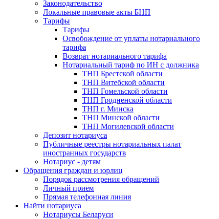
Законодательство
Локальные правовые акты БНП
Тарифы
Тарифы
Освобождение от уплаты нотариального
тарифа
Возврат нотариального тарифа
Нотариальный тариф по ИН с должника
ТНП Брестской области
ТНП Витебской области
ТНП Гомельской области
ТНП Гродненской области
ТНП г. Минска
ТНП Минской области
ТНП Могилевской области
Депозит нотариуса
Публичные реестры нотариальных палат
иностранных государств
Нотариус - детям
Обращения граждан и юрлиц
Порядок рассмотрения обращений
Личный прием
Прямая телефонная линия
Найти нотариуса
Нотариусы Беларуси