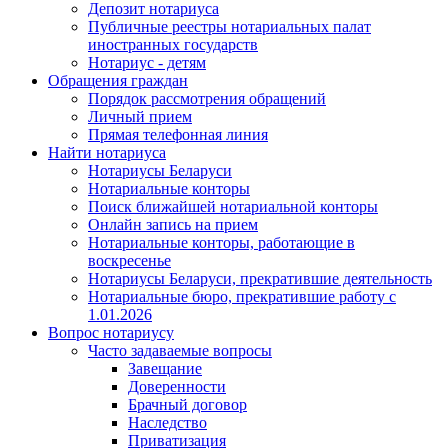
Депозит нотариуса
Публичные реестры нотариальных палат
иностранных государств
Нотариус - детям
Обращения граждан
Порядок рассмотрения обращений
Личный прием
Прямая телефонная линия
Найти нотариуса
Нотариусы Беларуси
Нотариальные конторы
Поиск ближайшей нотариальной конторы
Онлайн запись на прием
Нотариальные конторы, работающие в
воскресенье
Нотариусы Беларуси, прекратившие деятельность
Нотариальные бюро, прекратившие работу с
1.01.2026
Вопрос нотариусу
Часто задаваемые вопросы
Завещание
Доверенности
Брачный договор
Наследство
Приватизация